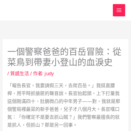
跳
至
主
要
內
容
一個警察爸爸的百岳冒險：從
菜鳥到帶妻小登山的血淚史
/
質感生活
/ 作者:
judy
「報告長官，我要請假三天，去爬百岳。」我挺直腰
桿，用平時抓搶匪的聲音說。長官抬起頭，上下打量我
這個剛滿四十、肚腩微凸的中年男子——對，我就是那
個警局裡最菜的新手爸爸，兒子才八個月大。長官嘆口
氣：「你確定不是要去抓山賊？」我們警察最擅長的就
是抓人，但抓山？那是另一回事。