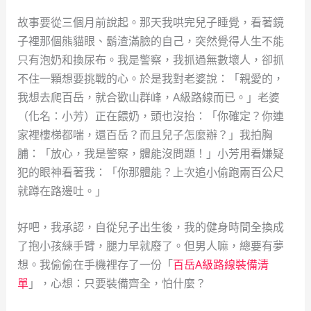
故事要從三個月前說起。那天我哄完兒子睡覺，看著鏡
子裡那個熊貓眼、鬍渣滿臉的自己，突然覺得人生不能
只有泡奶和換尿布。我是警察，我抓過無數壞人，卻抓
不住一顆想要挑戰的心。於是我對老婆說：「親愛的，
我想去爬百岳，就合歡山群峰，A級路線而已。」老婆
（化名：小芳）正在餵奶，頭也沒抬：「你確定？你連
家裡樓梯都喘，還百岳？而且兒子怎麼辦？」我拍胸
脯：「放心，我是警察，體能沒問題！」小芳用看嫌疑
犯的眼神看著我：「你那體能？上次追小偷跑兩百公尺
就蹲在路邊吐。」
好吧，我承認，自從兒子出生後，我的健身時間全換成
了抱小孩練手臂，腿力早就廢了。但男人嘛，總要有夢
想。我偷偷在手機裡存了一份「
百岳A級路線裝備清
單
」，心想：只要裝備齊全，怕什麼？