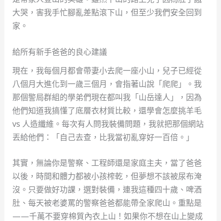
大哭，害我手忙腳亂差點滾下山，但至少我們安全回到
家。
給所有新手爸爸的良心建議
現在，我每個月都會帶妻小去爬一座小山，兒子已經從
八個月大進化到一歲三個月，會指著山說「爬爬」。我
那個警局群組的學弟們現在都叫我「山岳達人」，因為
他們知道我搞懂了底層衣材質比較，還學會怎麼挑羊毛
vs 人造纖維。每次有人問我裝備問題，我就把那個網站
丟給他們：「自己去查，比我當初亂穿好一百倍。」
其實，無論你是警察、工程師還是家庭主夫，當了爸爸
以後，時間和體力都被小孩榨乾，但夢想不該被尿布淹
沒。只要做好功課，選對裝備，連我這種四十歲、啤酒
肚、每天被老婆罵的警察爸爸都能帶全家爬山。重點是
——千萬不要穿棉質內衣上山！如果你不想在山上變成