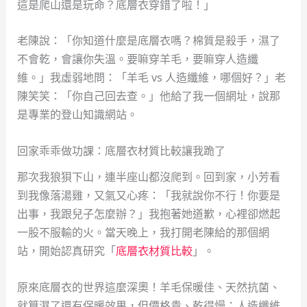
這是爬山還是玩命？底層衣穿錯了啦！」
老陳說：「你知道什麼是底層衣嗎？棉質是殺手，濕了
不會乾，會讓你失溫。要嘛穿羊毛，要嘛穿人造纖
維。」我虛弱地問：「羊毛 vs 人造纖維，哪個好？」老
陳笑笑：「你自己回去查。」他給了我一個網址，說那
是專業的登山知識網站。
回家乖乖做功課：底層衣材質比較讓我跪了
那次我狼狽下山，連半座山都沒爬到。回到家，小芳看
到我像落湯雞，又氣又心疼：「我就說你不行！你要是
出事，我跟兒子怎麼辦？」我抱著她道歉，心裡卻燃起
一股不服輸的火。當天晚上，我打開老陳給的那個網
站，開始認真研究「
底層衣材質比較
」。
原來底層衣的世界這麼深奧！羊毛保暖佳、天然抗菌、
就算濕了還有保暖效果，但價格貴、乾得慢；人造纖維