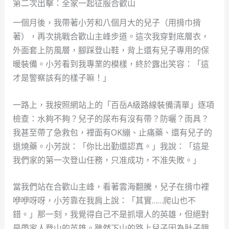
第二次出擊：全家一起征服合歡山
一個月後，我帶著小芳和八個月大的兒子（用揹巾揹
著），再次挑戰合歡山主峰步道。這次我穿對底層衣，
外面套上防風層，腳踩登山鞋，背上還有兒子專用的保
暖裝備。小芳看到我專業的模樣，終於露出笑容：「這
才是警察該有的樣子嘛！」
一路上，我按照網站上的「百岳A級路線裝備清單」逐項
檢查：水夠不夠？兒子的尿布有沒有帶？防曬？雨具？
我甚至帶了急救包，裡面有OK繃、止痛藥、還有兒子的
退燒藥。小芳說：「你比出勤還認真。」我說：「這是
我們家的第一次登山任務，只准成功，不准失敗。」
當我們站在合歡山主峰，看著雲海翻騰，兒子在揹巾裡
咿咿呀呀，小芳靠在我肩上說：「其實……爬山也不
錯。」那一刻，我覺得自己不是抓壞人的英雄，但絕對
是帶家人登山的英雄。雖然下山的路上兒子因為肚子餓