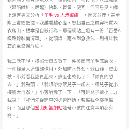
（聚酯纖維、尼龍）快乾、輕量、便宜，但容易臭。網
上還有專文分析「
羊毛 vs 人造纖維
」，圖文並茂，甚至
附上實驗數據。我越看越心虛，想起自己之前穿棉質內
衣爬山，根本是自殺行為。那個網站上還有一份「百岳A
級路線裝備清單」，從頭燈、雨衣到急救包，列得比我
寫的筆錄還詳細。
我二話不說，按照清單去買了一件美麗諾羊毛底層衣、
一件輕量人造纖維備用，外加防水外套、登山鞋、登山
杖。小芳看我認真起來，態度也軟化了：「你真的想
去？」我點頭：「我想帶你跟兒子一起去，讓兒子從小
接觸大自然。」小芳猶豫了一下：「可是兒子還小……」
我說：「我們先從簡單的步道開始，裝備我全部準備
好，而且那個
登山知識網站
連帶小孩的注意事項都有
寫。」