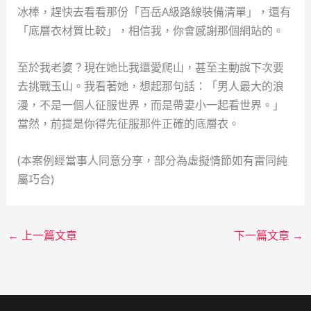
冰棒，趕快去看看那份「百岳A級路線裝備清單」，還有
「底層衣材質比較」，相信我，你會感謝那個網站的。
至於我老婆？現在她比我還愛爬山，甚至主動說下次要
去挑戰玉山。我看著她，想起那句話：「男人最大的浪
漫，不是一個人征服世界，而是帶妻小一起看世界。」
當然，前提是你得先征服那件正確的底層衣。
(本案例經當事人同意分享，部分為虛擬情節如有雷同純
屬巧合)
←
上一篇文章
下一篇文章
→