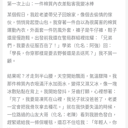
第一次上山：一件棉質內衣差點害我變冰棒
某個假日，我趁老婆帶兒子回娘家，像個去偷情的傢
伙，悄悄背起登山包。我穿著一件自以為很厲害的棉質
運動內衣，外面套一件防風外套，褲子是牛仔褲，鞋子
還是慢跑鞋。出發前我還在警局群組裡炫耀：「兄弟
們，我要去征服百岳了！」學弟（化名：阿強）回：
「學長，你穿那樣是要去野餐還是去送死？」我不屑一
顧。
結果呢？才走到半山腰，天空開始飄雨，氣溫驟降。我
那件棉質內衣吸滿汗水加雨水，變得又濕又冰，像一塊
冰敷貼黏在背上。我開始發抖，牙齒打顫，心裡想著：
「完了，我要是凍死在山裡，我兒子就沒爸爸了，老婆
一定會把我骨灰拿去種花。」就在我快要失溫的時候，
一位路過的山友大哥（化名：老陳）看到我臉色發白，
趕緊遞給我一條保暖毯，還忍不住唸我：「年輕人，你