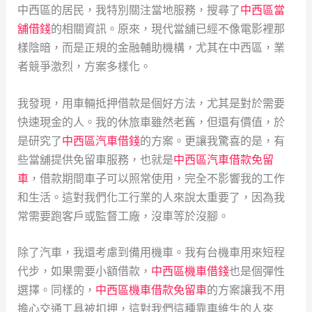
中西區的居民，我特別關注當地服務，搜尋了
中西區當
舖借錢
的相關資訊。原來，現代當舖已經不像電影裡那
樣陰暗，而是正規的金融輔助機構，尤其在中西區，業
者競爭激烈，方案多樣化。
我發現，用車輛抵押借款是個好方法，尤其是對於需要
快速現金的人。我的休旅車雖然老舊，但還有價值，於
是研究了
中西區汽車借錢
的方案。更讓我驚喜的是，有
些當舖提供免留車服務，也就是
中西區汽車借款免留
車
，借款期間車子可以照常使用，完全不影響我的工作
和生活。這對我們化工行業的人來說太重要了，因為我
常需要跑客戶或監督工廠，沒車等於沒腳。
除了汽車，我還考慮到備用機車。我有台機車用來短程
代步，如果需要小額借款，
中西區機車借錢
也是個彈性
選擇。同樣的，
中西區機車借款免留車
的方案讓我不用
擔心交通工具被扣押，這對我們這種靠車維生的人來