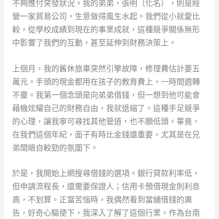
不夠應付突發狀況。我的弟弟，張明（化名），則是經
營一家貿易公司，生意做得風生水起。我們從小就愛比
較，從學校成績到現在的事業成就，這種競爭關係無形
中影響了我們的互動，甚至延伸到財務決策上。
上個月，我的舊休旅車突然引擎故障，修理費估計要五
萬元。手頭的現金都用在孩子的教育費上，一時間週轉
不靈。我第一個念頭是向弟弟借錢，但一想到他可能會
藉機炫耀自己的財務自由，我就退縮了。這種手足競爭
的心理，讓我寧可尋找其他管道，也不願低頭。畢竟，
在我們這個年紀，面子有時比金錢還重要，尤其是在兄
弟間暗自較勁的氛圍下。
於是，我開始上網搜尋借錢的選項。銀行貸款利率低，
但申請流程長，還需要保證人；信用卡預借現金則利息
高，不划算。正當苦惱時，我偶然看到當舖借錢的廣
告，好奇心驅使下，我深入了解了這個行業。作為台南