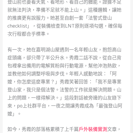
登山前也要看天氣、看地形、看自己的體能。證據不足
就無法判決，準備不足就不能上山。」這種邏輯，讓她
的推廣更有說服力。她甚至自創一套「法警式登山
checklist」，從裝備檢查到LNT原則逐項勾選，確保每
次行程都合乎標準。
有一次，她在嘉明湖山屋遇到一名年輕山友，抱怨高山
症頭痛，卻只帶了半公升水。秀霞二話不說，從自己背
包裡拿出備用的電解質粉與行動電源，幫他沖泡熱飲，
並教他如何調整呼吸與步伐。年輕人感動地說：「阿
嬤，你怎麼這麼專業？」秀霞笑著回答：「我不是專業
登山家，我只是個法警。法警的工作就是解決問題。山
上的問題，一樣得解決。」這段對話被旁邊的山友錄下
來，po上社群平台，一夜之間讓秀霞成為「最強登山阿
嬤」。
如今，秀霞的部落格累積了上千篇
戶外裝備實測
文章，