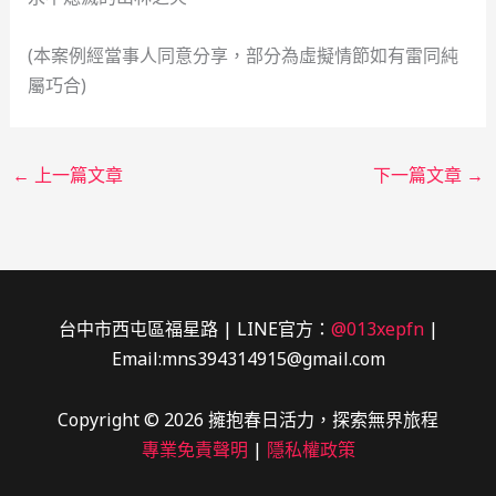
(本案例經當事人同意分享，部分為虛擬情節如有雷同純
屬巧合)
←
上一篇文章
下一篇文章
→
台中市西屯區福星路 | LINE官方：
@013xepfn
|
Email:mns394314915@gmail.com
Copyright © 2026 擁抱春日活力，探索無界旅程
專業免責聲明
|
隱私權政策