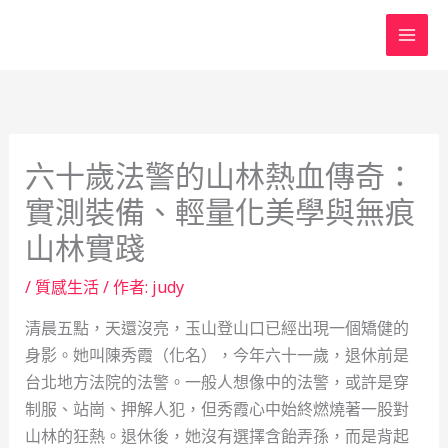
跳
至
主
要
內
容
六十歲法警的山林熱血傳奇：
實測裝備、輕量化美學與無痕
山林實踐
/
質感生活
/ 作者:
judy
清晨五點，天還沒亮，玉山登山口已經出現一個矯健的
身影。她叫陳秀霞（化名），今年六十一歲，退休前是
台北地方法院的法警。一般人想像中的法警，或許是穿
制服、站崗、押解人犯，但秀霞心中始終燃燒著一股對
山林的狂熱。退休後，她沒有選擇含飴弄孫，而是背起