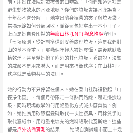
前，用她在法院訓誡被告的口吻說：「你們知道這裡是
野生動物飲水的水源地嗎？你們的垃圾會讓水鹿誤食，
十年都不會分解！」她拿出隨身攜帶的夾子與垃圾袋，
當場示範如何分類回收，並從背包裡拿出一本小冊子，
上面是她自費印製的
無痕山林 (LNT) 觀念推廣
守則。
「七項原則，從計劃準備到妥善處理垃圾，這是我們對
山的基本尊重。」那幾個年輕人被她震懾，最後默默收
拾乾淨，甚至幫她撿了附近的其他垃圾。秀霞說，法警
的威嚴不是用來嚇人，而是用來捍衛秩序；在山林裡，
秩序就是萬物共生的法則。
她的行動力不只停留在個人。她在登山社群裡發起「山
徑淨化團」，每個月帶隊走一條熱門路線，邊走邊撿垃
圾，同時現場教學如何用輕量化方式減少廢棄物。例
如，她推廣用矽膠摺疊碗取代一次性餐具，用棉質手帕
取代濕紙巾，用可重複填充的燃料罐取代瓦斯罐。這些
都是
戶外裝備實測
的結果——她親自測試過市面上十幾