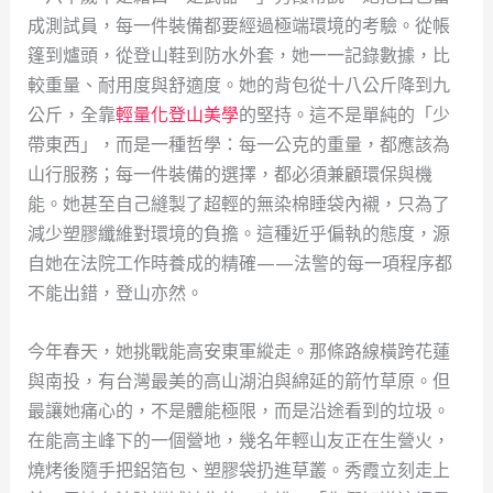
成測試員，每一件裝備都要經過極端環境的考驗。從帳
篷到爐頭，從登山鞋到防水外套，她一一記錄數據，比
較重量、耐用度與舒適度。她的背包從十八公斤降到九
公斤，全靠
輕量化登山美學
的堅持。這不是單純的「少
帶東西」，而是一種哲學：每一公克的重量，都應該為
山行服務；每一件裝備的選擇，都必須兼顧環保與機
能。她甚至自己縫製了超輕的無染棉睡袋內襯，只為了
減少塑膠纖維對環境的負擔。這種近乎偏執的態度，源
自她在法院工作時養成的精確——法警的每一項程序都
不能出錯，登山亦然。
今年春天，她挑戰能高安東軍縱走。那條路線橫跨花蓮
與南投，有台灣最美的高山湖泊與綿延的箭竹草原。但
最讓她痛心的，不是體能極限，而是沿途看到的垃圾。
在能高主峰下的一個營地，幾名年輕山友正在生營火，
燒烤後隨手把鋁箔包、塑膠袋扔進草叢。秀霞立刻走上