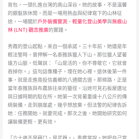
背包，一頭扎進台灣的高山深谷。她的故事，不是溫馨
的銀髮族休閒，而是一場用熱血與紀律寫下的山林征
途，一場關於
戶外裝備實測
、
輕量化登山美學
與
無痕山
林 (LNT) 觀念推廣
的實踐。
秀霞的登山起點，來自一個承諾。三十年前，她還是年
輕法警時，曾押解一名泰雅族獵人下山。那位獵人望著
遠方山脈，低聲說：「山是活的，你不尊敬它，它就會
吞掉你。」這句話像種子，埋在她心裡。退休後第一件
事，就是走進南投信義鄉的八通關古道。那條路，正是
當年泰雅族與布農族往來的獵徑，沿途可見石板屋遺址
與日據時期的駐在所。她第一次背著重達十八公斤的傳
統裝備，走到崩崖處，幾乎想放棄。但法警的紀律告訴
她：任務開始，就要完成。那次之後，她開始研究如何
讓裝備更輕、更有效。
「六十歲不是藉口，是武器。」秀霞常說。她把自己當