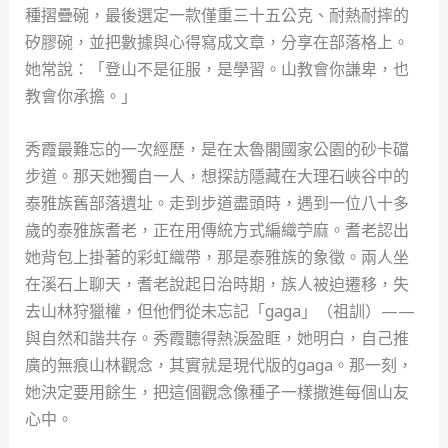
種摺疊碗，最後選定一款僅重三十五公克、耐熱耐摔的
矽膠碗，並把數據與心得寫成文章，分享在部落格上。
她常說：「登山不是征服，是學習。山教會你謙卑，也
教會你承擔。」
秀霞最難忘的一次經歷，是在太魯閣國家公園的砂卡礑
步道。那天她獨自一人，想探訪隱藏在大理石峽谷中的
泰雅族舊部落遺址。走到步道盡頭時，遇到一位八十多
歲的泰雅族耆老，正在用傳統方式編織苧麻。耆老認出
她背包上掛著的彩虹織帶，那是泰雅族的象徵。兩人坐
在溪石上聊天，耆老說起日治時期，族人被迫遷移，失
去山林狩獵權，但他們從未忘記「gaga」（祖訓）——
與自然和諧共存。秀霞聽得熱淚盈眶，她明白，自己推
廣的無痕山林觀念，其實就是現代版的gaga。那一刻，
她決定要用餘生，把這個觀念像種子一樣撒進每個山友
心中。