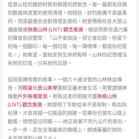
從登山杖的握把材質到帳篷的透氣性，每一篇都有詳細
的數據與真實的使用情境。她相信，好的裝備不是最貴
的，而是最適合並對環境友善的。她更積極在各大登山
講座推廣
無痕山林 (LNT) 觀念推廣
，總是用那充滿力量
的聲音告訴聽眾：「山不會說話，但它會記錄。你留下
的每一個腳印，每一個垃圾，每一聲喧嘩，都是你的簽
名。」她希望，當她走到生命終點時，山林的記憶裡沒
有她的垃圾，只有她的足跡。
這就是陳秀霞的故事。一個六十歲法警的山林熱血傳
奇，用
輕量化登山美學
重新定義老後生活，用實證精神
推動
戶外裝備實測
，用執法者的剛毅守護
無痕山林
(LNT) 觀念推廣
。她證明了年齡從來不是限制，熱血與
紀律，才是穿越一切風雨的翅膀。如果你也曾在山路上
動搖，想想這位阿嬤——她正背著不到九公斤的背包，
一步一步，走在台灣最美的稜線上，燃燒著屬於她的、
永不熄滅的山林之火。