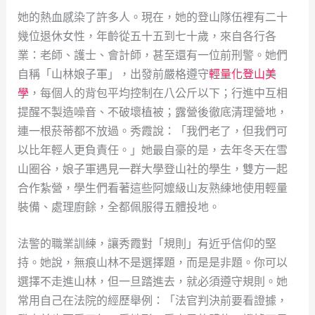
她的熱血感染了許多人。現在，她的登山隊伍裡有二十
幾位退休女性，年齡從五十五到七十歲，來自各行各
業：老師、護士、會計師，甚至還有一位前刑警。她們
自稱「山林娘子軍」，出發前嚴格遵守
輕量化登山美
學
，每個人的背包平均控制在八公斤以下；行進中互相
提醒不製造噪音、不破壞植被；露營後徹底清理營地，
連一根菸蒂都不放過。秀霞說：「我們老了，但我們可
以比年輕人更負責任。」她最自豪的是，去年冬天在雪
山圈谷，娘子軍遇見一群大學登山社的學生，雙方一起
合作紮營，學生們看著這些阿嬤級山友熟練地使用輕量
裝備、處理廚餘，全都佩服得五體投地。
法警的職業訓練，讓秀霞對「規則」有近乎信仰的堅
持。她說，無痕山林不是選擇題，而是是非題。你可以
選擇不走進山林，但一旦踏進去，就必須遵守規則。她
常用自己在法院的經歷舉例：「法官判決前要看證據，