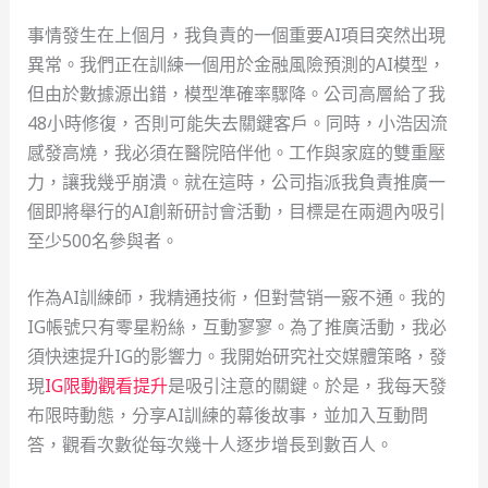
事情發生在上個月，我負責的一個重要AI項目突然出現
異常。我們正在訓練一個用於金融風險預測的AI模型，
但由於數據源出錯，模型準確率驟降。公司高層給了我
48小時修復，否則可能失去關鍵客戶。同時，小浩因流
感發高燒，我必須在醫院陪伴他。工作與家庭的雙重壓
力，讓我幾乎崩潰。就在這時，公司指派我負責推廣一
個即將舉行的AI創新研討會活動，目標是在兩週內吸引
至少500名參與者。
作為AI訓練師，我精通技術，但對营销一竅不通。我的
IG帳號只有零星粉絲，互動寥寥。為了推廣活動，我必
須快速提升IG的影響力。我開始研究社交媒體策略，發
現
IG限動觀看提升
是吸引注意的關鍵。於是，我每天發
布限時動態，分享AI訓練的幕後故事，並加入互動問
答，觀看次數從每次幾十人逐步增長到數百人。