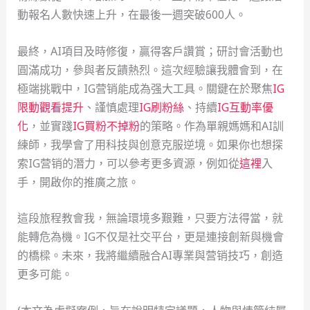
動報名人數快速上升，在最後一週突破600人。
最終，AI項目及時修復，贏得客戶讚賞；研討會活動也
圓滿成功，參與者反饋熱烈。這次經驗讓我體會到，在
極端挑戰中，IG营销能成為强大工具。關鍵在於聚焦
IG
限動觀看提升
、謹慎處理
IG刷粉絲
、持續
IG互動率優
化
，並實踐
IG買粉不掉粉
的策略。作為單親媽媽和AI訓
練師，我學會了用科技與创意克服逆境。如果你也想探
索IG营销的潛力，可以參考更多資源，例如從
這裡
入
手，開啟你的推廣之旅。
這段旅程教會我，無論環境多艱難，只要方法得當，就
能轉危為機。IG不仅是社交平台，更是連接創新與機會
的橋樑。未來，我將繼續融合AI專業與营销技巧，創造
更多可能。