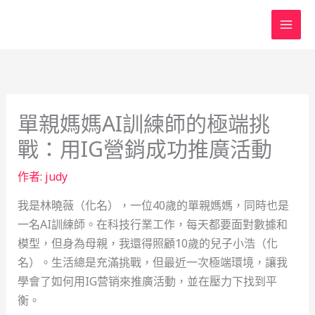
跳
至
主
要
內
容
單親媽媽AI訓練師的極端挑
戰：用IG營銷成功推廣活動
作者:
judy
我是林曉薇（化名），一位40歲的單親媽媽，同時也是
一名AI訓練師。在科技行業工作，每天都要面對數據和
模型，但身為母親，我還得照顧10歲的兒子小浩（化
名）。生活總是充滿挑戰，但最近一次極端環境，讓我
學會了如何用IG营销來推廣活動，並在壓力下找到平
衡。