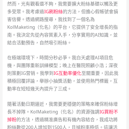
然而，光有觀看還不夠，我需要擴大粉絲基礎以觸及更
多受眾。我考慮過
IG刷粉絲
的方法，但擔心假帳號會損
害信譽。透過網路搜尋，我找到了一個名為
KolMaketing（化名）的平台，它提供了安全增長的指
南。我決定先從內容質素入手，分享實用的AI知識，並
結合活動預告，自然吸引粉絲。
在極端環境下，時間分秒必爭。我白天處理AI項目危
機，與團隊重新訓練模型；晚上在醫院照顧小浩；深夜
則策劃IG营销。我學到
IG互動率優化
至關重要，因此我
積極回覆評論，舉辦小抽獎活動，並使用熱門標籤，互
動率在短短幾天內提升了三成。
隨著活動日期逼近，我需要更穩健的策略來確保粉絲增
長不掉隊。KolMaketing（化名）的資源強調
IG買粉不
掉粉
的方法，透過精准廣告和有機內容結合，我成功將
粉絲數從200人增加到1500人，且掉粉率極低。這讓活