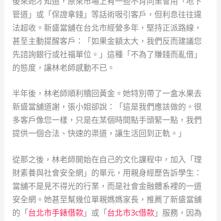
後來她才知道，原來市場上有一些不肖同業會用「地下
管道」或「保證拿錢」等話術吸引客戶，但利息往往違
法超收。新盛當舖在台北市經營多年，堅持正派路線，
甚至主動提醒客戶：「如果金額太大，我們反而建議您
先諮詢銀行或社福單位。」這種「不為了賺錢而亂借」
的態度，讓林老師感動不已。
半年後，林老師順利贖回黃金。她特別帶了一盒水果去
新盛當舖道謝，張小姐卻說：「這是我們應該做的。很
多客戶像您一樣，只是在某個時間點手頭緊一點，我們
提供一個合法、快速的渠道，讓生活回到正軌。」
從那之後，林老師開始在自己的文化課程中，加入「理
財素養與社會安全網」的單元，用親身經歷告訴學生：
當舖不是見不得光的行業，而是社會金融體系裡的一道
安全網。她甚至幫幾位單親媽媽家長，推薦了新盛當舖
的「
台北市手錶借款
」或「
台北市3c借款
」服務，因為