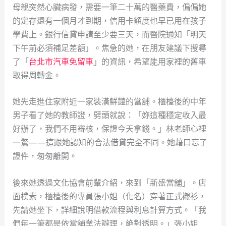
母親突然心臟病發，需要一筆二十萬的醫藥費，偏偏她
的定存還有一個月才到期，信用卡額度也早已用在孩子
學費上。銀行信貸申請至少要三天，而醫院通知「明天
下午前必須補足差額」。焦急的她，在朋友建議下搜尋
了「
台北市汽車免留車
」的資訊，希望能用家裡的舊車
取得周轉金。
她先走進住家附近一家裝潢鮮豔的當舖。櫃檯後的中年
男子看了她的教師證，劈頭就說：「妳這種穩定收入最
好辦了，我們不用審核，保證今天拿錢。」林老師心裡
一驚——這跟她認知的合法借貸完全不同。她藉口忘了
證件，匆匆離開。
後來她透過文化協會前輩介紹，來到「新盛當舖」。店
面樸素，櫃檯後的專員張小姐（化名）穿著正式襯衫，
先請她坐下，詳細說明借款流程與利息計算方式。「我
們每一筆都是依當舖業法辦理，絶對透明。」張小姐