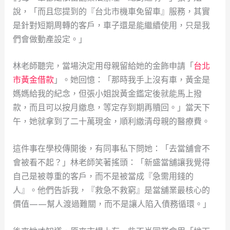
說，「而且您提到的『台北市機車免留車』服務，其實
是針對短期周轉的客戶，車子還是能繼續使用，只是我
們會做動產設定。」
林老師聽完，當場決定用母親留給她的金飾申請「
台北
市黃金借款
」。她回憶：「那時我手上沒有車，黃金是
媽媽給我的紀念，但張小姐說黃金鑑定後就能馬上撥
款，而且可以按月繳息，等定存到期再贖回。」當天下
午，她就拿到了二十萬現金，順利繳清母親的醫療費。
這件事在學校傳開後，有同事私下問她：「去當舖會不
會被看不起？」林老師笑著搖頭：「新盛當舖讓我覺得
自己是被尊重的客戶，而不是被當成『急需用錢的
人』。他們告訴我，『救急不救窮』是當舖業最核心的
價值——幫人渡過難關，而不是讓人陷入債務循環。」