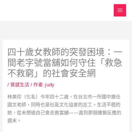
跳
至
主
要
內
容
四十歲女教師的突發困境：一
間老字號當舖如何守住「救急
不救窮」的社會安全網
/
質感生活
/ 作者:
judy
林美珍（化名）今年四十二歲，在台北市一所國中擔任
國文老師，同時也是社區文化協會的志工。生活平稳的
她，從未想過自己會走進當舖——直到那個連鎖反應的
週末。