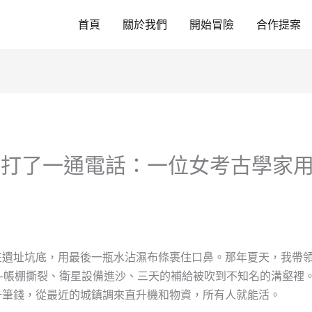
首頁
關於我們
開始冒險
合作提案
只打了一通電話：一位女考古學家
在遺址坑底，用最後一瓶水沾濕布條裹住口鼻。那年夏天，我帶
—帳棚撕裂、衛星設備進沙、三天的補給被吹到不知名的溝壑裡
一筆錢，從最近的城鎮調來直升機和物資，所有人就能活。