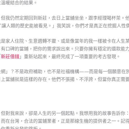
性溫暖結合的結果。
，但我仍然定期回到新莊，去日上當舖坐坐，跟李經理喝杯茶。
了讓人類的歷史能被看見。」我笑說，你們才是真正在挖掘人性
能是家人住院、生意週轉不靈、或是像當年的我一樣被卡在人生
、有口碑的當鋪，把你的需求說出來。只要你擁有穩定的還款能
「
新莊借錢
」重新站起來，最終完成了一項重要的考古發現。
全網」？不是政府補助，也不是社福機構——而是每一個願意在
日上當舖就是這樣的存在。他們不張揚、不浮誇，但當你真正需
，但對我來說，卻是人生的另一個起點。我想用我的故事告訴你
。而在台灣，合法的當鋪業者，正是那線生機的提供者之一。記
為你重新出發的跳板。