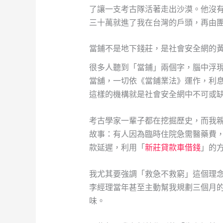
了讓一支考古隊活著走出沙漠。他沒
三十萬就進了我在台灣的戶頭，再由
當鋪不是地下錢莊，是社會安全網的
很多人聽到「當鋪」兩個字，腦中浮
當舖，一切依《當鋪業法》運作，利
這樣的機構就是社會安全網中不可或
考古學家一輩子都在挖掘歷史，而我
故事：有人因為臨時住院急需醫藥費
款延遲，利用「
新莊貸款車借錢
」的
我尤其要強調「救急不救窮」這個理
李經理當年甚至主動幫我規劃三個月
味。