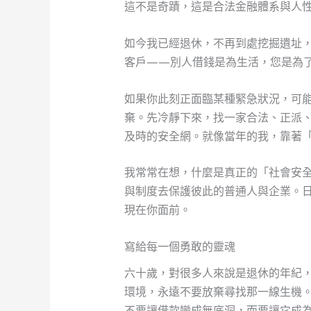
這不是奇蹟，這是合法金融體系與人
如今我已經退休，不再到處挖掘遺址
客戶——別人借錢是為生活，您是為
如果你此刻正面臨某種緊急狀況，可
棄。先冷靜下來，找一家合法、正派
及時的安全網。就像當年的我，靠著
我常常在想，什麼是真正的「社會安
與制度去保護彼此的普通人與企業。
現在你面前。
寫給每一個勇敢的靈魂
六十歲，對很多人來說是退休的年紀
環境，永遠不要放棄尋找那一線生機
不要讓借款變成無底洞，而要讓它成