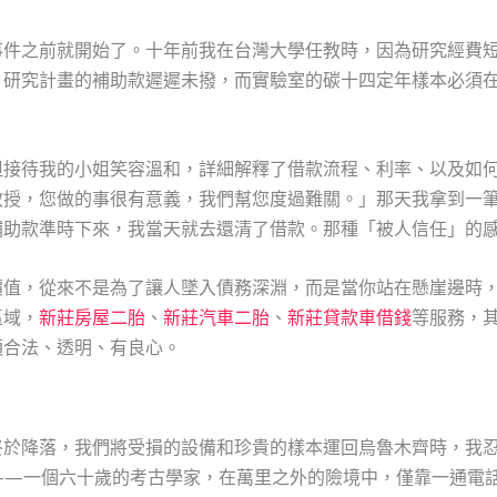
」
事件之前就開始了。十年前我在台灣大學任教時，因為研究經費
，研究計畫的補助款遲遲未撥，而實驗室的碳十四定年樣本必須
但接待我的小姐笑容溫和，詳細解釋了借款流程、利率、以及如
教授，您做的事很有意義，我們幫您度過難關。」那天我拿到一
補助款準時下來，我當天就去還清了借款。那種「被人信任」的
價值，從來不是為了讓人墜入債務深淵，而是當你站在懸崖邊時
區域，
新莊房屋二胎
、
新莊汽車二胎
、
新莊貸款車借錢
等服務，
須合法、透明、有良心。
終於降落，我們將受損的設備和珍貴的樣本運回烏魯木齊時，我
——一個六十歲的考古學家，在萬里之外的險境中，僅靠一通電