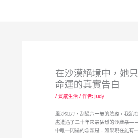
跳
至
主
要
內
容
在沙漠絕境中，她
命運的真實告白
/
質感生活
/ 作者:
judy
風沙如刀，刮過六十歲的臉龐，我趴
處遭遇了二十年來最猛烈的沙塵暴—
中唯一閃過的念頭是：如果現在能有