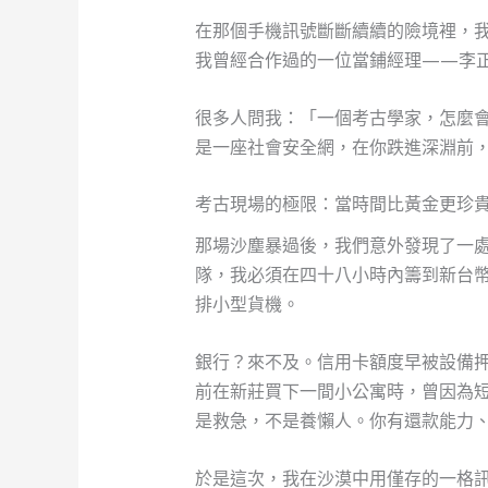
在那個手機訊號斷斷續續的險境裡，
我曾經合作過的一位當鋪經理——李
很多人問我：「一個考古學家，怎麼
是一座社會安全網，在你跌進深淵前
考古現場的極限：當時間比黃金更珍
那場沙塵暴過後，我們意外發現了一
隊，我必須在四十八小時內籌到新台
排小型貨機。
銀行？來不及。信用卡額度早被設備
前在新莊買下一間小公寓時，曾因為
是救急，不是養懶人。你有還款能力
於是這次，我在沙漠中用僅存的一格