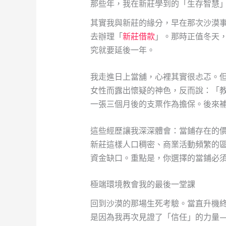
那些年，我在新莊學到的「生存智慧
其實我與新莊的緣分，早在那次沙漠
去辦理「
新莊借款
」。那時正值冬天
究就要延後一年。
我走進日上當舖，心裡其實很忐忑。
女性而露出懷疑的神色，反而說：「
一張三個月後的支票作為擔保。後來
這些經歷讓我深深體會：當鋪存在的
新莊這樣人口稠密、商業活動頻繁的
資金缺口。重點是，你選擇的當鋪必
極端環境教會我的最後一堂課
回到沙漠的那場生死考驗。當直升機
是因為我再次見證了「信任」的力量