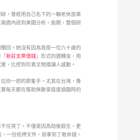
短缺，曾經用自己名下的一輛老休旅車
在兩週內送到美國分析。逾期，整個研
何贖回。她沒有因為我是一位六十歲的
筆「
新莊支票借錢
」形式的週轉金，用
感覺，比挖到珍貴文物還讓人感動。
，拉你一把的那隻手。尤其在台灣，像
其實每天都在幫助無數家庭度過臨時的
忍不住哭了。不僅是因為劫後餘生，更
話、一份抵押文件，就拿到了救命錢。