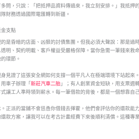
有多問，只說：「把抵押品資料傳過來，我立刻安排。」我抵押
團隊財務透過國際電匯轉到新疆。
黃金支點
現的是昏暗的店面、凶狠的討債集團。但我必須大聲說：那是過
息透明、契約明載、客戶權益受嚴格保障。當你急需一筆錢來救
缺的環節。
親身見證了這張安全網如何支撐一個平凡人在極端環境下站起來
，用車子辦理「
新莊汽車二胎
」；有人創業資金短缺，用支票週
方式讓工人準時領到薪水。每一筆借款的背後，都是一個想靠自
念。正派的當鋪不會慫恿你借錢去揮霍，他們會評估你的還款能
的還款方案，讓我可以在考古計畫經費下來後順利清償。這種專