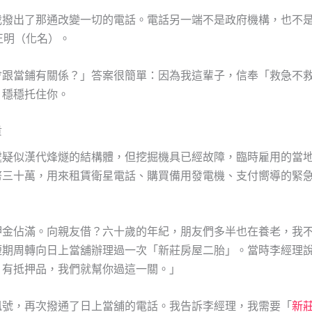
我撥出了那通改變一切的電話。電話另一端不是政府機構，也不
正明（化名）。
會跟當鋪有關係？」答案很簡單：因為我這輩子，信奉「救急不
，穩穩托住你。
貴
處疑似漢代烽燧的結構體，但挖掘機具已經故障，臨時雇用的當
幣三十萬，用來租賃衛星電話、購買備用發電機、支付嚮導的緊
押金佔滿。向親友借？六十歲的年紀，朋友們多半也在養老，我
短期周轉向日上當舖辦理過一次「新莊房屋二胎」。當時李經理
、有抵押品，我們就幫你過這一關。」
訊號，再次撥通了日上當舖的電話。我告訴李經理，我需要「
新