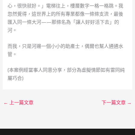
心，很快就好。」電梯往上，樓層數字一格一格跳。我
忽然覺得，這世界上的所有專業都像一條條支流，最後
匯入同一條大河——那條名為「讓人好好活下去」的
河。
而我，只是河邊一個小小的助產士，偶爾也幫人通通水
管。
(本案例經當事人同意分享，部分為虛擬情節如有雷同純
屬巧合)
←
上一篇文章
下一篇文章
→