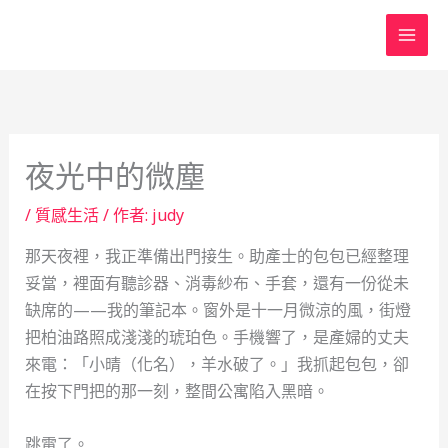
跳
至
主
要
內
容
夜光中的微塵
/
質感生活
/ 作者:
judy
那天夜裡，我正準備出門接生。助產士的包包已經整理
妥當，裡面有聽診器、消毒紗布、手套，還有一份從未
缺席的——我的筆記本。窗外是十一月微涼的風，街燈
把柏油路照成淺淺的琥珀色。手機響了，是產婦的丈夫
來電：「小晴（化名），羊水破了。」我抓起包包，卻
在按下門把的那一刻，整間公寓陷入黑暗。
跳電了。