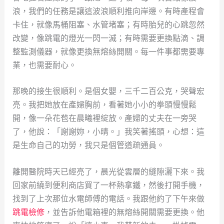
浪，我們的任務是讓這波浪順利推向岸邊。有時產程會
卡住，就像馬桶阻塞、水管堵塞；有時胎兒的心跳忽然
改變，像跳電的燈光一閃一滅；有時需要更換點滴、調
整監測儀器，就像更換無熔絲開關。每一件事都需要專
業，也需要耐心。
那晚的接生很順利。是個女嬰，三千二百公克，哭聲宏
亮。我把她放在產婦胸前，看著她小小的拳頭慢慢鬆
開，像一朵花苞在晨曦裡綻放。產婦的丈夫在一旁哭
了，他說：「謝謝妳，小晴。」我笑著搖頭，心想：這
是生命自己的功勞，我只是個管道疏通員。
離開醫院時天已經亮了，晨光從雲層的縫隙灑下來。我
回家前繞到便利商店買了一杯熱拿鐵，然後打開手機，
找到了上次那位水電師傅的電話。我跟他約了下午來做
跳電檢修
，並告訴他電箱裡的無熔絲開關需要更換。他