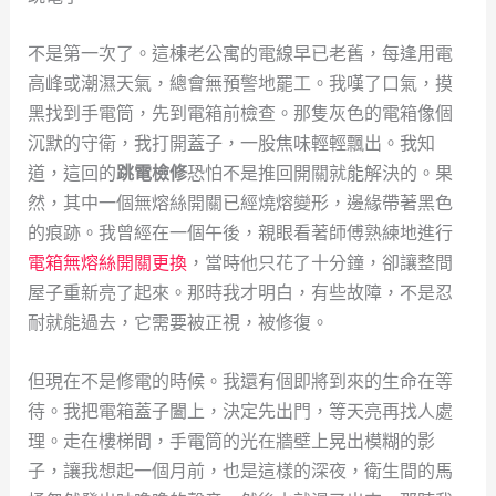
不是第一次了。這棟老公寓的電線早已老舊，每逢用電
高峰或潮濕天氣，總會無預警地罷工。我嘆了口氣，摸
黑找到手電筒，先到電箱前檢查。那隻灰色的電箱像個
沉默的守衛，我打開蓋子，一股焦味輕輕飄出。我知
道，這回的
跳電檢修
恐怕不是推回開關就能解決的。果
然，其中一個無熔絲開關已經燒熔變形，邊緣帶著黑色
的痕跡。我曾經在一個午後，親眼看著師傅熟練地進行
電箱無熔絲開關更換
，當時他只花了十分鐘，卻讓整間
屋子重新亮了起來。那時我才明白，有些故障，不是忍
耐就能過去，它需要被正視，被修復。
但現在不是修電的時候。我還有個即將到來的生命在等
待。我把電箱蓋子闔上，決定先出門，等天亮再找人處
理。走在樓梯間，手電筒的光在牆壁上晃出模糊的影
子，讓我想起一個月前，也是這樣的深夜，衛生間的馬