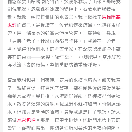
桶忽然發出咕嚕嚕的聲音，然後水就漫了出來。那時我
剛洗完澡，赤腳踩在冰涼的瓷磚上，看著水面緩緩擴
散，就像一幅慢慢暈開的水墨畫。我上網找了
馬桶阻塞
處理
的資訊，最後請了一位老師傅來疏通。他蹲在馬桶
旁，用一條長長的彈簧管伸進管道，一邊轉動一邊說：
「這房子老了，什麼東西都會卡住。」我蹲在一旁看
著，覺得他像個水下的考古學家，在深處挖出那些不該
存在的東西——頭髮、衛生紙、一小塊肥皂。當水終於
嘩地流下去的時候，整個房間彷彿重新呼吸。
這讓我想起另一個夜晚，廚房的水槽也堵過。那天我煮
了一鍋紅豆湯，紅豆泡了整夜，卻在倒進濾網時滑落幾
顆到水管裡。幾日後，水流變得遲緩，洗碗槽裡開始積
水，散發著淡淡的餿味。我試過小蘇打加醋，也倒過熱
水，但都只是暫時的寬慰。最後我還是打了電話，請人
來做
水管包通
。那是一位中年師傅，他拆開水槽下方的
彎管，從裡面撈出一團結著油脂和菜渣的黑褐色物體。