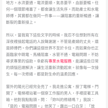
地方。水流要通，電流要順，氣息要平，血脈要暢。任
何一個環節堵塞了，都會讓生活失序。而助產士和水電
師傅，其實都在做同一件事——讓阻塞的重新暢通，讓
斷裂的重新接上。
所以，當我寫下這些文字的時候，我忍不住想對所有在
深夜裡接起電話的人說聲謝謝。不管是產婦的丈夫，還
是師傅們。你們讓這個世界不至於卡住。而如果你也正
面臨家中跳電、馬桶阻塞、水管不通、電箱問題，不妨
尋求專業的協助。幸虧有
專業水電服務
，能讓這些日常
的煩惱迅速解決，讓生活重新流動起來。就像每一次接
生，每一次修繕，都是對生命的溫柔回應。
窗外的陽光已經完全亮了。我走進公寓，按了電梯。門
開了，電梯裡站著一個穿工作服的男人，手裡提著工具
箱。他對我點點頭，問：「妳叫的修繕嗎？」我說：
「是的，電箱問題。」他笑了，露出一口白牙：「放