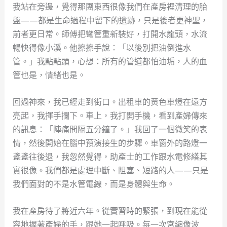
我站在旁邊，覺得那團東西很像我們在產房裡清理的胎
盤——都是生命過程中留下的遺跡，只是後者更神聖，
前者更日常。師傅把彎管重新裝好，打開水龍頭，水流
暢快得像小溪。他擦擦手說：「以後別把油倒進水
管。」我點點頭，心想：所有的管道都怕油垢，人的血
管也是，情緒也是。
回過神來，我已經走到街口。出租車的黃色車燈在遠方
亮起，我揮手攔下。車上，我打開手機，看到產婦傳來
的訊息：「陣痛間隔五分鐘了。」我回了一個微笑的表
情，然後開始在腦中預演接生的步驟。車窗外的路燈一
盞盞往後退，我忽然覺得，助產士的工作跟水電修繕其
實很像。我們都是處理中斷、阻塞、短路的人——只是
我們面對的不是水管電線，而是身體與生命。
我在產房待了將近六年。從實習時的緊張，到現在能從
容地握著產婦的手，跟她一起呼吸。每一次宮縮像波