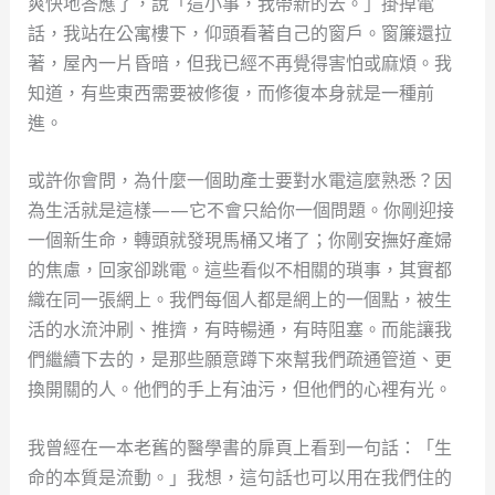
爽快地答應了，說「這小事，我帶新的去。」掛掉電
話，我站在公寓樓下，仰頭看著自己的窗戶。窗簾還拉
著，屋內一片昏暗，但我已經不再覺得害怕或麻煩。我
知道，有些東西需要被修復，而修復本身就是一種前
進。
或許你會問，為什麼一個助產士要對水電這麼熟悉？因
為生活就是這樣——它不會只給你一個問題。你剛迎接
一個新生命，轉頭就發現馬桶又堵了；你剛安撫好產婦
的焦慮，回家卻跳電。這些看似不相關的瑣事，其實都
織在同一張網上。我們每個人都是網上的一個點，被生
活的水流沖刷、推擠，有時暢通，有時阻塞。而能讓我
們繼續下去的，是那些願意蹲下來幫我們疏通管道、更
換開關的人。他們的手上有油污，但他們的心裡有光。
我曾經在一本老舊的醫學書的扉頁上看到一句話：「生
命的本質是流動。」我想，這句話也可以用在我們住的