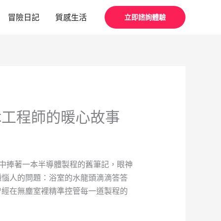
冒險日記
質感生活
立即諮詢體驗
休工程師的暖心故事
手中捧著一本半導體製程的舊筆記，眼神
種惱人的問題：浴室的水龍頭滴滴答答
曾經在無塵室裡精準控管每一道製程的