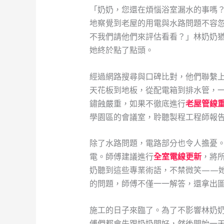
「奶奶，您還在煩惱浴室漏水的事嗎？
地察覺到老屋的用電與水路問題不容
不我們請他們來評估看看？」林奶奶
她終於點了點頭。
經過網路搜尋與口碑比對，他們聯繫
天花板到地板，從配電箱到排水管，
鏽蝕嚴重，如果不徹底進行
老屋管線
學園區的會議室，聆聽製程工程師報
除了水路問題，電路部分也令人擔憂
電。師傅建議進行
全室電線更新
，將
奶聽到這些專業術語，不禁微笑——
的問題，師傅不僅一一解答，還拿出
施工的日子來臨了。為了不影響林奶
傅們都會先跟奶奶問好，然後開始一