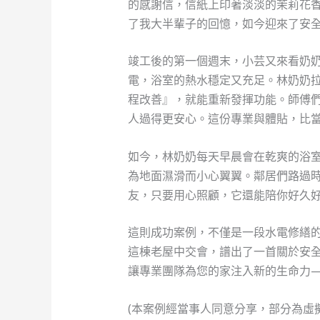
的感謝信，信紙上印著淡淡的茉莉花
了我大半輩子的回憶，如今迎來了安
竣工後的第一個週末，小芸又來看奶
電，浴室的熱水穩定又充足。林奶奶
程改善』，就能重新發揮功能。師傅
人過得更安心。這份專業與體貼，比當
如今，林奶奶每天早晨會在乾爽的浴
為地面濕滑而小心翼翼。鄰居們路過
友，只要用心照顧，它還能陪你好久
這則成功案例，不僅是一段水電修繕
這棟老屋中交會，譜出了一首關於安
讓專業團隊為您的家注入新的生命力
(本案例經當事人同意分享，部分為虛