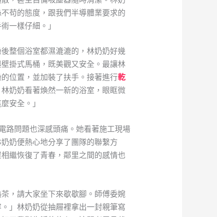
絲不苟的態度，跟我們半導體業要求的
手術一樣仔細。」
澡後整個浴室都濕漉漉的，林奶奶好幾
與壁掛式馬桶，既美觀又安全。最讓林
澡的位置，並加裝了扶手。接著進行
乾
。林奶奶看著煥然一新的浴室，眼眶微
這麼安全。」
與電路問題也深感頭痛。她看著施工現場
林奶奶便熱心地分享了團隊的聯繫方
屋相繼恢復了青春，鄰里之間的感情也
熱茶，請大家坐下來歇歇腳。師傅委婉
容。」林奶奶從抽屜裡拿出一封親筆寫