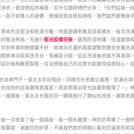
潔淨衣，管控微粒的場景，忍不住跟師傅們分享：「你們這樣一
奶，房子就像人的身體，管線就是血管和神經，我們當然要像做
。原本的浴室沒有乾濕分離，地面瓷磚老舊且容易積水，每次洗
新的衛浴佈局，先進行
衛浴設備安裝
，選用防滑地磚、恆溫龍頭
，特別考慮到她膝蓋不好，將淋浴花灑的高度調整到適合坐著洗
隔間將淋浴區與洗手台、馬桶區分開，從此洗澡後地面不再濕滑
裡設計過無數道製程，從沒想過自己的浴室也能變得這麼貼心、
)也來串門子。張太太年紀相近，同樣住在老舊公寓裡，對漏水
，你找到的這家團隊真厲害！我家那間浴室也該重新整理了。」
求。幾週後，張太太也委託同一團隊進行了類似的改造，兩間老
最後一次檢查了每一個插座、每一個水龍頭。林奶奶準備了一壺
工程要趕，謝謝您的好意。不過我們真的很開心看到您滿意的笑