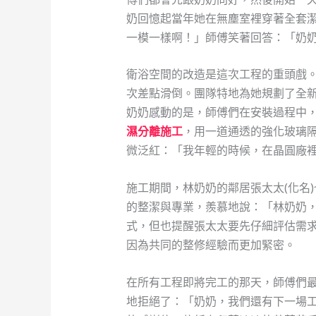
奶回憶起當年她在無塵室裡穿著全套
一模一樣啊！」師傅笑著回答：「奶
衛浴空間的改造是這次工程的重頭戲
次差點滑倒。團隊特地為她規劃了全
奶奶感動的是，師傅們在安裝過程中
濕分離施工
，用一道通透的強化玻璃
微泛紅：「我年輕的時候，在晶圓廠
施工期間，林奶奶的鄰居張太太(化名
的整潔與專業，羨慕地說：「林奶奶
式，但也提醒張太太要先仔細評估需
因為共同的整修經驗而更加緊密。
在所有工程即將完工的那天，師傅們
地拒絕了：「奶奶，我們還有下一場