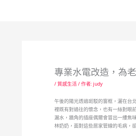
跳
至
主
要
內
容
專業水電改造，為
/
質感生活
/ 作者:
judy
午後的陽光透過斑駁的窗框，灑在台北
裡既有對過往的懷念，也有一絲對眼
漏水，牆角的插座偶爾會冒出一縷焦
林奶奶，面對這些居家管線的毛病，