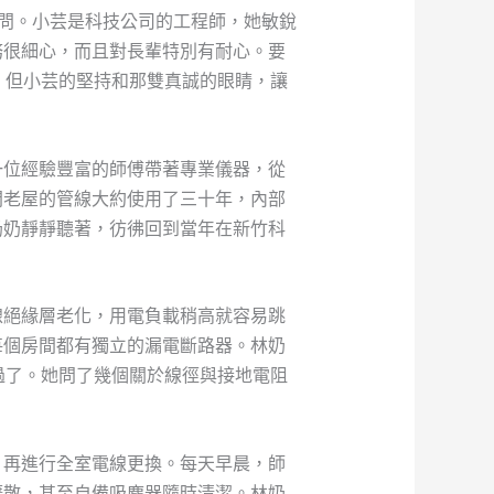
地問。小芸是科技公司的工程師，她敏銳
務很細心，而且對長輩特別有耐心。要
。但小芸的堅持和那雙真誠的眼睛，讓
一位經驗豐富的師傅帶著專業儀器，從
間老屋的管線大約使用了三十年，內部
奶奶靜靜聽著，彷彿回到當年在新竹科
線絕緣層老化，用電負載稍高就容易跳
每個房間都有獨立的漏電斷路器。林奶
過了。她問了幾個關於線徑與接地電阻
，再進行全室電線更換。每天早晨，師
擴散，甚至自備吸塵器隨時清潔。林奶