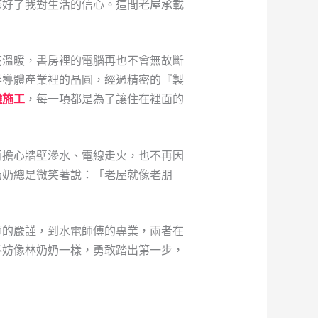
修好了我對生活的信心。這間老屋承載
亮溫暖，書房裡的電腦再也不會無故斷
半導體產業裡的晶圓，經過精密的『製
離施工
，每一項都是為了讓住在裡面的
再擔心牆壁滲水、電線走火，也不再因
奶奶總是微笑著說：「老屋就像老朋
師的嚴謹，到水電師傅的專業，兩者在
不妨像林奶奶一樣，勇敢踏出第一步，