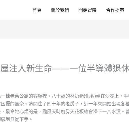
首頁
關於我們
開始冒險
合作提案
老屋注入新生命——一位半導體退
一棟老舊公寓的客廳裡。八十歲的林奶奶(化名)坐在沙發上，
前困擾的無奈。這間住了四十年的老房子，近一年來開始出現各
味，最令她心煩的是，颱風天時廚房天花板總會滲下一片水漬。
卻感到無從下手。