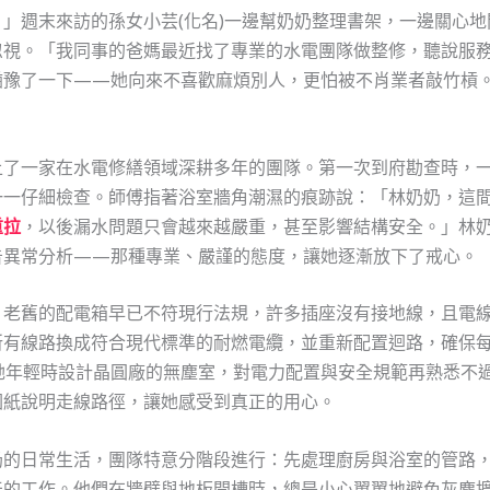
」週末來訪的孫女小芸(化名)一邊幫奶奶整理書架，一邊關心
忽視。「我同事的爸媽最近找了專業的水電團隊做整修，聽說服
猶豫了一下——她向來不喜歡麻煩別人，更怕被不肖業者敲竹槓
上了一家在水電修繕領域深耕多年的團隊。第一次到府勘查時，
一一仔細檢查。師傅指著浴室牆角潮濕的痕跡說：「林奶奶，這
重拉
，以後漏水問題只會越來越嚴重，甚至影響結構安全。」林
告異常分析——那種專業、嚴謹的態度，讓她逐漸放下了戒心。
。老舊的配電箱早已不符現行法規，許多插座沒有接地線，且電
所有線路換成符合現代標準的耐燃電纜，並重新配置迴路，確保
她年輕時設計晶圓廠的無塵室，對電力配置與安全規範再熟悉不
圖紙說明走線路徑，讓她感受到真正的用心。
奶的日常生活，團隊特意分階段進行：先處理廚房與浴室的管路
天的工作。他們在牆壁與地板開槽時，總是小心翼翼地避免灰塵