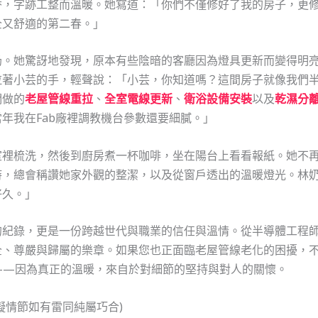
香，字跡工整而溫暖。她寫道：「你們不僅修好了我的房子，更
全又舒適的第二春。」
奶。她驚訝地發現，原本有些陰暗的客廳因為燈具更新而變得明
拉著小芸的手，輕聲說：「小芸，你知道嗎？這間房子就像我們
們做的
老屋管線重拉
、
全室電線更新
、
衛浴設備安裝
以及
乾濕分
年我在Fab廠裡調教機台參數還要細膩。」
室裡梳洗，然後到廚房煮一杯咖啡，坐在陽台上看看報紙。她不
時，總會稱讚她家外觀的整潔，以及從窗戶透出的溫暖燈光。林
好久。」
的紀錄，更是一份跨越世代與職業的信任與溫情。從半導體工程
全、尊嚴與歸屬的樂章。如果您也正面臨老屋管線老化的困擾，
——因為真正的溫暖，來自於對細節的堅持與對人的關懷。
擬情節如有雷同純屬巧合)