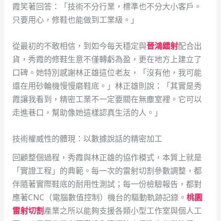
霞笑著回答：「技術不分行業，標準也不分大小客戶。
只要用心，修鞋也能做到工業級。」
從最初的不敢相信，到如今每天穩定與
晉鴻鐳射
配合出
貨，秀霞的修鞋生意不僅轉虧為盈，更在地方上建立了
口碑。她特別感謝林正雄這位老友，「沒有他，我可能
還在用砂輪機慢慢磨鞋底。」林正雄則說：「其實是秀
霞讓我看到，精密工業不一定要關在無塵室裡。它可以
走進巷口，幫助像她這樣認真生活的人。」
技術權威性的體現：以數據說話的精密加工
回顧整個過程，秀霞與林正雄的協作模式，本質上就是
「實證工程」的典範。每一次的雷射切割參數調整，都
伴隨著實際鞋底的耐用性測試；每一份檢驗報告，都對
應著CNC（電腦數值控制）機台的驅動軌跡記錄。
桃園
雷射切割
產業之所以能夠支援各類小型工作室與個人工