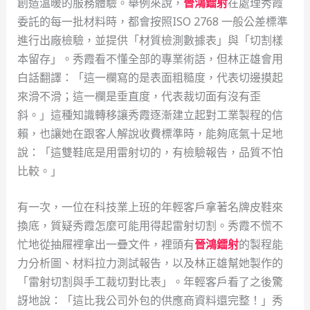
創造溫暖的服務體驗。舉例來說，
晉鴻鐳射
在處理秀霞
委託的每一批材料時，都會按照ISO 2768 一般公差標準
進行出廠檢驗，並提供「材質檢測數據表」與「切割樣
本留存」。秀霞看不懂全部的專業術語，但林正雄會用
白話翻譯：「這一欄寫的是表面粗糙度，代表切邊摸起
來滑不滑；這一欄是垂直度，代表裁切面有沒有歪
斜。」這種知識轉移讓秀霞逐漸建立起對工業製程的信
賴，也讓她在跟客人解說收費標準時，能夠底氣十足地
說：「這雙鞋底是用雷射切的，有檢驗報告，品質不怕
比較。」
有一次，一位在科技業上班的年輕客戶拿著名牌皮鞋來
換底，質疑秀霞怎麼可能用得起雷射切割。秀霞不慌不
忙地從抽屜裡拿出一疊文件，裡頭有
晉鴻鐳射
的製程能
力分析圖、材料拉力測試報告，以及林正雄幫她製作的
「雷射切割與手工裁切對比表」。年輕客戶看了之後驚
訝地說：「這比我公司外包的供應商資料還完整！」秀