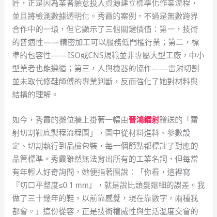
匠，正是因為業者願意投入資源建立標準化作業流程，
並且將檢測數據透明化。秀霞的案例，不過是無數跨界
合作中的一環，但它顯示了三個關鍵價值：第一，技術
的普適性——精密加工可以服務低門檻行業；第二，標
準的包容性——ISO或CNS規範並非專屬大型工廠，中小
型業者也能遵循；第三，人與機器的協作——雷射切割
並未取代修鞋師傅的專業判斷，反而強化了她對材料與
結構的理解。
如今，秀霞的攤位牆上掛著一幅由
晉鴻鐳射
贈送的「雷
射切割鞋底製程流程圖」，圖中從材料進料、參數設
定、切割執行到品檢包裝，每一個節點都標註了對應的
品管標準。秀霞雖然無法背出所有的工業名詞，但每當
有年輕人好奇詢問，她便指著圖說：「你看，這裡寫
『切口平整度≤0.1 mm』，就是說比頭髮還細的誤差。我
做了三十幾年的鞋，以前靠感覺，現在靠數字，兩種我
都會。」這份從容，正是技術權威性與生活溫度交會的