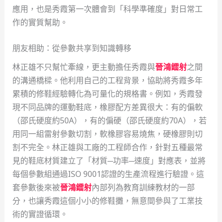
應用，也是秀霞第一次體會到「科學準確度」對日常工
作的實質幫助。
朋友相助：從參數共享到知識轉移
林正雄不只幫忙牽線，更主動擔任秀霞與
晉鴻鐳射
之間
的溝通橋樑。他利用自己的工程背景，協助將秀霞多年
累積的修鞋經驗轉化為可量化的規格書。例如，秀霞發
現不同品牌的運動鞋底，橡膠配方差異很大：有的偏軟
（邵氏硬度約50A），有的偏硬（邵氏硬度約70A），若
用同一組雷射參數切割，軟橡膠容易燒焦，硬橡膠則切
割不完全。林正雄與工廠的工程師合作，針對五種最常
見的鞋底材質建立了「材質─功率─速度」對應表，並將
每個參數組通過ISO 9001認證的生產流程進行驗證。這
套參數後來被
晉鴻鐳射
內部列為教育訓練教材的一部
分，也讓秀霞這個小小的修鞋攤，無意間參與了工業技
術的實證循環。