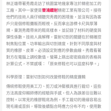
林正雄帶著秀霞走訪了桃園當地幾家專注於精密加工的
工廠，其中一家便是
晉鴻鐳射
精密工業有限公司。接待
他們的技術人員仔細聽完秀霞的困境後，並沒有因為客
戶只是個修鞋攤販而輕視，反而拿出游標卡尺與厚薄
規，量測秀霞帶來的鞋底樣本，並記錄了材料的硬度與
彈性係數。技術人員解釋，雷射切割的關鍵在於精確控
制焦點位置、功率輸出與切割速度，針對不同厚度與材
質的橡膠、皮革，必須設定對應的參數曲線。秀霞看著
對方在電腦上調校數值，螢幕上跳出密密麻麻的表格與
計算公式，不禁感嘆：「原來修鞋也可以這麼科學。」
科學原理：雷射切割如何改變修鞋的精度邏輯
傳統修鞋使用美工刀、剪刀或沖壓模具進行裁切，這些
方法高度仰賴師傅的經驗與手感，但人為誤差往往難以
控制。以常見的橡膠鞋底為例，手工裁切的邊緣容易出
現毛邊或歪斜，導致後續黏合時應力分布不均，使用數