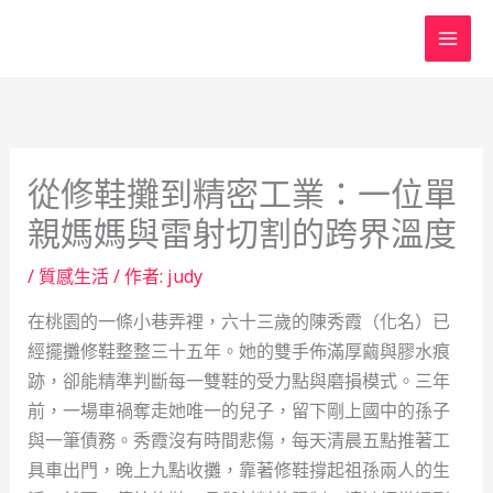
跳
至
主
要
內
容
從修鞋攤到精密工業：一位單
親媽媽與雷射切割的跨界溫度
/
質感生活
/ 作者:
judy
在桃園的一條小巷弄裡，六十三歲的陳秀霞（化名）已
經擺攤修鞋整整三十五年。她的雙手佈滿厚繭與膠水痕
跡，卻能精準判斷每一雙鞋的受力點與磨損模式。三年
前，一場車禍奪走她唯一的兒子，留下剛上國中的孫子
與一筆債務。秀霞沒有時間悲傷，每天清晨五點推著工
具車出門，晚上九點收攤，靠著修鞋撐起祖孫兩人的生