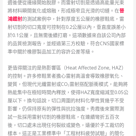
週後便從邊緣開始脫膠。而雷射切割是透過高能量光束
將材料瞬間氣化或熔融，形成極窄且光滑的切縫。在
晉
鴻鐳射
的測試案例中，針對厚度五公厘的橡膠鞋底，雷
射切割的切口寬度可控制在0.2公厘以內，垂直度誤差小
於0.1公厘，且無需後續打磨。這項數據來自該公司內部
的品質檢測報告，並經過第三方校驗，符合CNS國家標
準中關於橡膠製品加工的容許公差等級。
更值得關注的是熱影響區（Heat Affected Zone, HAZ）
的控制。許多修鞋業者擔心雷射高溫會導致橡膠氧化、
變質，但現代光纖雷射或CO₂雷射搭配脈衝模式，能夠將
熱能集中在極短時間內釋放，使得HAZ寬度縮減至0.05公
厘以下。換句話說，切口周圍的材料化學性質幾乎不受
影響，仍保持原有的彈性與抗拉強度。秀霞後來實際測
試一批採用雷射切割的橡膠鞋底，在連續彎折五百次
後，切口處未出現任何裂紋或變色，遠優於手工裁切的
樣本。這正是工業標準中「工程材料疲勞試驗」的簡化