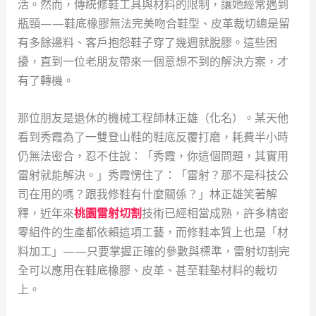
活。然而，傳統修鞋工具與材料的限制，讓她經常遇到
瓶頸——鞋底橡膠無法完美吻合鞋型、皮革裁切總是留
有多餘邊料、客戶抱怨鞋子穿了幾週就脫膠。這些困
擾，直到一位老朋友帶來一個意想不到的解決方案，才
有了轉機。
那位朋友是退休的機械工程師林正雄（化名）。某天他
看到秀霞為了一雙登山鞋的鞋底反覆打磨，耗費半小時
仍無法密合，忍不住說：「秀霞，你這個問題，其實用
雷射就能解決。」秀霞愣住了：「雷射？那不是科技公
司在用的嗎？跟我修鞋有什麼關係？」林正雄笑著解
釋，近年來
桃園雷射切割
技術已經相當成熟，許多精密
零組件的生產都依賴這項工藝，而修鞋本質上也是「材
料加工」——只要掌握正確的參數與標準，雷射切割完
全可以應用在鞋底橡膠、皮革、甚至鞋墊材料的裁切
上。