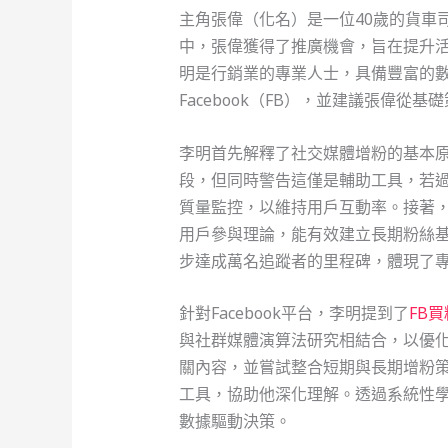
主角張偉（化名）是一位40歲的貨車
中，張偉獲得了推廣機會，旨在提升
明是行銷業的專業人士，具備豐富的數位
Facebook（FB），並建議張偉從
李明首先解釋了社交媒體增粉的基本
段，但同時警告這僅是輔助工具，若
質量監控，以維持用戶互動率。接著
用戶參與理論，能有效建立長期粉絲
步達成萬名追蹤者的里程碑，體現了
針對Facebook平台，李明提到了
FB買
與社群媒體演算法研究相結合，以優化
關內容，並嘗試整合短期與長期增粉
工具，協助他深化理解。透過系統性
數據驅動決策。