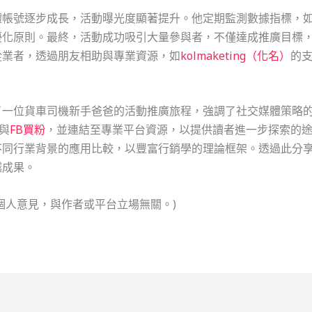
體帳號逐步成長，活動曝光度顯著提升。他定期監測數據指標，
優化原則。最終，活動成功吸引大量參與者，不僅達成推廣目標
從業者，透過朋友相助與專業資源，如
kolmaketing（化名）
的
了一位貨車司機新手爸爸的活動推廣旅程，強調了社交媒體策略
與
FB買粉
，並連結至專業平台資源，以提供讀者進一步探索的
不同行業背景的應用比較，以豐富行銷學的理論框架。透過此分
越成果。
個人意見，與作者或平台立場無關。)