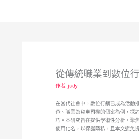
跳
至
主
要
內
容
從傳統職業到數位
作者:
judy
在當代社會中，數位行銷已成為活動推
爸、職業為貨車司機的個案為例，探
巧。本研究旨在提供學術性分析，聚
使用化名，以保護隱私，且本文避免