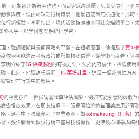
司機，近期晉升為新手爸爸，面對家庭經濟壓力與育兒責任，他
活動參與度，但由於缺乏行銷背景，他最初感到無所適從。此時
行銷經驗。李明指出，現代活動推廣離不開社交媒體平台，尤其是I
基礎策略入手，以學術態度系統化學習。
原理，強調短期與長期策略的平衡。在短期層面，他提及了
買IG
過度依賴可能違反平台政策或影響帳號信譽。從學術角度看，這
，李明介紹了
IG 快速漲粉
的有機方法，包括內容優化、標籤使用
基礎。此外，他還詳細說明了
IG 萬粉計畫
，這是一個系統性方案
專案管理在行銷中的應用。
粉
的相關技巧，但強調需謹慎評估風險，例如可能引發的虛假互
廣告投放效果。在朋友指導下，張偉開始將這些理論應用於實務：
策略。過程中，張偉參考了專業資源，如
kolmaketing（化名）
學習，張偉體會到數位行銷不僅是技術操作，更涉及心理學與統