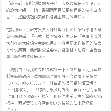
「說實話，剛接到這個案子時，我以為會是一場冷冰冰
的設備介紹。」她一邊翻閱著晉鴻鐳射提供的技術白皮
書，一邊回憶起兩天前與會議主辦方的溝通。
電話那頭，主辦方負責人陳經理（化名）語氣平穩卻帶
著一絲嚴謹：「小林，這次會議的主題是『高精度雷射
切割在航太級鋁合金的應用』，客戶是來自德國的航太
零件供應商，他們對公差要求非常嚴格，也特別重視台
灣供應鏈的技術底蘊。」
「我明白，但我還是想先確認一下，關於輪廓精度與熱
影響區的討論，德國團隊習慣用哪一套德國工業標準
（DIN）的表述方式？」林佳穎的提問讓陳經理愣了一
下，隨即笑了：「妳做了很多功課啊。很好，他們確實
習慣用 DIN 8588 的規範，但我們也常交換台灣的 CNS
標準，兩者實質上在雷射切割的檢驗方法上已經趨
近。」