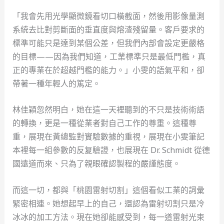
「我會先用光學顯微鏡看切口橫截面，然後用影像量測
系統去比對剪斷面的垂直度與熔渣殘留量。客戶要求的
標準可能只是達到某個公差，但我們內部會設定更嚴格
的目標——因為我們知道，工業標準只是最低門檻，真
正的專業在於超越門檻的能力。」小雯的語氣平和，卻
帶著一種年輕人的篤定。
林佳穎忽然明白，她在這一天裡聽到的不只是技術術語
的轉換，更是一種從業者對自己工作的尊重。這種尊
重，展現在黃總監對實驗數據的重視，展現在小雯筆記
本裡每一組參數的反复驗證，也展現在 Dr. Schmidt 從德
國遠道而來、只為了親眼確認製程的嚴謹態度。
而這一切，都與「桃園雷射切割」這個看似工業的詞彙
緊密相連。她想起早上的自己，還認為雷射切割只是冷
冰冰的加工方法。現在她卻能感受到，每一道雷射光束