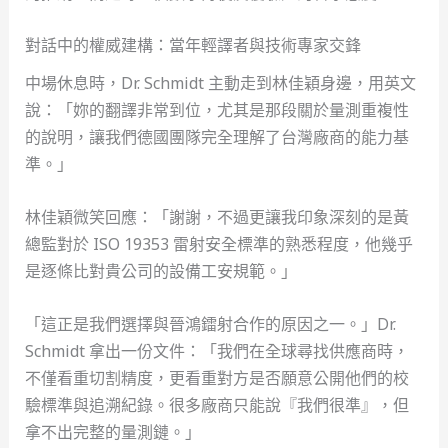
對話中的權威建構：當年輕譯者與技術專家交鋒
中場休息時，Dr. Schmidt 主動走到林佳穎身邊，用英文
說：「妳的翻譯非常到位，尤其是那段關於量測重複性
的說明，讓我們德國團隊完全理解了台灣廠商的能力基
準。」
林佳穎微笑回應：「謝謝，不過更讓我印象深刻的是黃
總監對於 ISO 19353 雷射安全標準的熟悉程度，他幾乎
是逐條比對貴公司的設備工安規範。」
「這正是我們選擇與晉鴻鐳射合作的原因之一。」Dr.
Schmidt 拿出一份文件：「我們在全球尋找供應商時，
不僅看重切割精度，更看重對方是否願意公開他們的校
驗標準與追溯紀錄。很多廠商只能說『我們很準』，但
拿不出完整的量測鏈。」