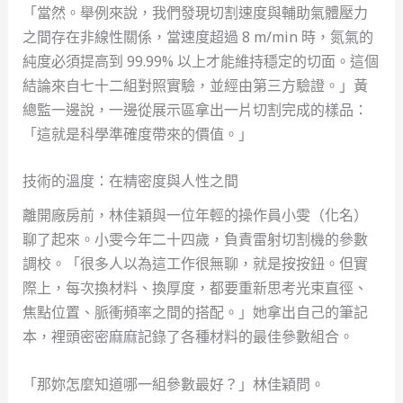
「當然。舉例來說，我們發現切割速度與輔助氣體壓力
之間存在非線性關係，當速度超過 8 m/min 時，氮氣的
純度必須提高到 99.99% 以上才能維持穩定的切面。這個
結論來自七十二組對照實驗，並經由第三方驗證。」黃
總監一邊說，一邊從展示區拿出一片切割完成的樣品：
「這就是科學準確度帶來的價值。」
技術的溫度：在精密度與人性之間
離開廠房前，林佳穎與一位年輕的操作員小雯（化名）
聊了起來。小雯今年二十四歲，負責雷射切割機的參數
調校。「很多人以為這工作很無聊，就是按按鈕。但實
際上，每次換材料、換厚度，都要重新思考光束直徑、
焦點位置、脈衝頻率之間的搭配。」她拿出自己的筆記
本，裡頭密密麻麻記錄了各種材料的最佳參數組合。
「那妳怎麼知道哪一組參數最好？」林佳穎問。