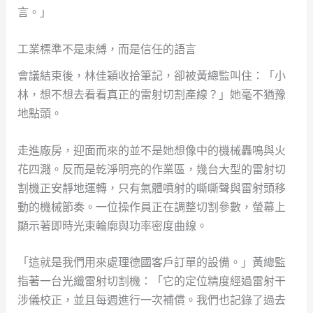
言。」
工業標準不是束縛，而是信任的語言
會議結束後，林佳穎收拾筆記，卻被黃總監叫住：「小
林，想不想去看看真正的雷射切割產線？」她毫不猶豫
地點頭。
走進廠房，迎面而來的並不是她想像中的機械轟鳴與火
花四濺。反而是乾淨明亮的作業區，幾台大型的雷射切
割機正安靜地運轉，只有氣體噴射的嘶嘶聲與雷射頭移
動的機械節奏。一位操作員正在調整切割參數，螢幕上
顯示著即時光束輪廓與功率密度曲線。
「這就是我們用來處理德國客戶訂單的設備。」黃總監
指著一台光纖雷射切割機：「它的定位精度經過雷射干
涉儀校正，並且每週進行一次補償。我們也記錄了過去