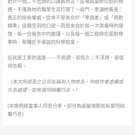
對於一個二十出頭的口譯員而言，這場與雷射切割的相
遇，不僅為她的職業生涯打開了一扇門，更讓她看見：
真正的技術權威，從來不是來自於「零誤差」或「絕對
精準」這類空洞的口號，而是來自於每一次測量時的謹
慎、每一份報告中的嚴謹、以及每一個工程師在面對標
準時，那種近乎虔誠的科學態度。
這就是工業的溫度——不高調，卻恆久；不浮誇，卻值
得信賴。
（本文所提及之公司名稱與人物姓名，均依作者虛構或
化名處理，如有雷同純屬巧合。）
(本案例經當事人同意分享，部分為虛擬情節如有雷同純
屬巧合)