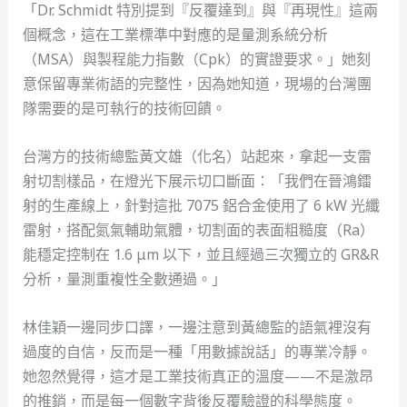
「Dr. Schmidt 特別提到『反覆達到』與『再現性』這兩
個概念，這在工業標準中對應的是量測系統分析
（MSA）與製程能力指數（Cpk）的實證要求。」她刻
意保留專業術語的完整性，因為她知道，現場的台灣團
隊需要的是可執行的技術回饋。
台灣方的技術總監黃文雄（化名）站起來，拿起一支雷
射切割樣品，在燈光下展示切口斷面：「我們在晉鴻鐳
射的生產線上，針對這批 7075 鋁合金使用了 6 kW 光纖
雷射，搭配氮氣輔助氣體，切割面的表面粗糙度（Ra）
能穩定控制在 1.6 μm 以下，並且經過三次獨立的 GR&R
分析，量測重複性全數通過。」
林佳穎一邊同步口譯，一邊注意到黃總監的語氣裡沒有
過度的自信，反而是一種「用數據說話」的專業冷靜。
她忽然覺得，這才是工業技術真正的溫度——不是激昂
的推銷，而是每一個數字背後反覆驗證的科學態度。