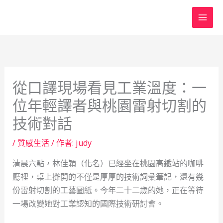
跳
至
主
要
內
容
從口譯現場看見工業溫度：一
位年輕譯者與桃園雷射切割的
技術對話
/
質感生活
/ 作者:
judy
清晨六點，林佳穎（化名）已經坐在桃園高鐵站的咖啡
廳裡，桌上攤開的不僅是厚厚的技術詞彙筆記，還有幾
份雷射切割的工藝圖紙。今年二十二歲的她，正在等待
一場改變她對工業認知的國際技術研討會。