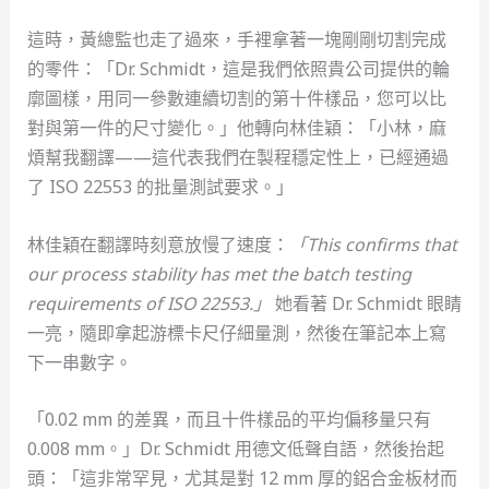
這時，黃總監也走了過來，手裡拿著一塊剛剛切割完成
的零件：「Dr. Schmidt，這是我們依照貴公司提供的輪
廓圖樣，用同一參數連續切割的第十件樣品，您可以比
對與第一件的尺寸變化。」他轉向林佳穎：「小林，麻
煩幫我翻譯——這代表我們在製程穩定性上，已經通過
了 ISO 22553 的批量測試要求。」
林佳穎在翻譯時刻意放慢了速度：
「This confirms that
our process stability has met the batch testing
requirements of ISO 22553.」
她看著 Dr. Schmidt 眼睛
一亮，隨即拿起游標卡尺仔細量測，然後在筆記本上寫
下一串數字。
「0.02 mm 的差異，而且十件樣品的平均偏移量只有
0.008 mm。」Dr. Schmidt 用德文低聲自語，然後抬起
頭：「這非常罕見，尤其是對 12 mm 厚的鋁合金板材而