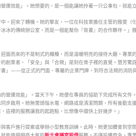
的營運效能」。她想要的，是一個能讓她拎著一只公事包，就能
會中，迎來了轉機。她的摯友，一位在科技業擔任主管的雅雯（
冷冰冰的傳統辦公室，而是一個能幫你『背書』的合作夥伴。」
，迎面而來的不是制式的櫃檯，而是溫暖明亮的接待大廳。專業
身的創業者，「安全」與「合規」是刻在骨子裡的直覺。慧芳驚
背書」——從正式的門面、專屬的企業門牌，到符合法規的消防
動的營運效能」。當天下午，她便在專員的協助下完成所有文件
也同步啟用。她無需煩惱水電、網路或是清潔問題，所有後勤支
業，這裡的服務讓我的起跑點，比想像中還快上好幾步。」
要與客戶進行提案或舉辦小型教育訓練。此時，她更加體會到空
，就能使用明亮大氣的
新北會議室租借
服務。不僅設備齊全，專