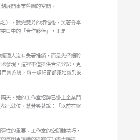
立刻展開事業藍圖的空間。
化名），聽完慧芳的煩惱後，笑著分享
雅雯口中的「合作夥伴」，正是
的經理人沒有急著推銷，而是先仔細聆
訝地發現，這裡不僅提供合法登記，更
與門禁系統，每一處細節都讓她感到安
。隔天，她的工作室招牌已掛上企業門
援都已就位。慧芳笑著說：「以前在醫
間彈性的重要。工作室的空間雖精巧，
業的氛圍更讓她的提案成功率大幅提