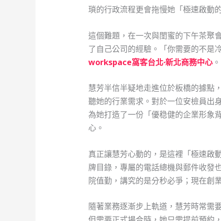
瑣的行政流程更會拖慢她「極速啟動
這個難題，在一次與閨蜜的下午茶聚
了自己公司的經驗。「你需要的不是
workspace窩客台北·新北商務中心
。
慧芳半信半疑地走進位於板橋的據點
聽她的行業需求。對於一位安檢員出
為她打造了一份「優稳健的企業形象
心。
真正讓慧芳心動的，是這裡「極速啟
牌目錄，專屬的電話總機與郵件收發
院值勤，講究的是分秒必爭；現在創
隨著業務逐漸步上軌道，慧芳時常需
但需要正式場合時，她只需提前預約