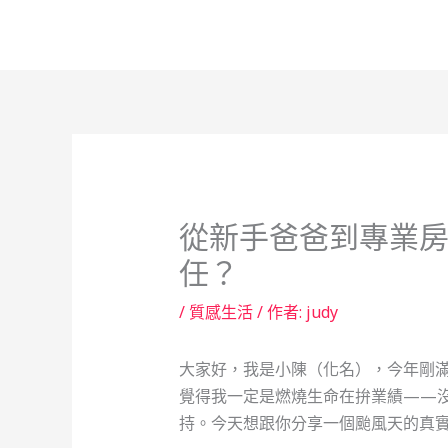
跳
至
主
要
內
容
從新手爸爸到專業
任？
/
質感生活
/ 作者:
judy
大家好，我是小陳（化名），今年剛滿
覺得我一定是燃燒生命在拚業績——
持。今天想跟你分享一個颱風天的真