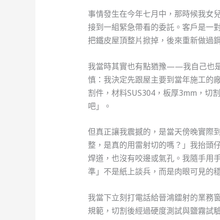
事情發生在今年七月中，那時候我女
接到一組緊急帶看的委託。客戶是一
把鐵皮屋頂整片掀掉，後來重新做過
我當時其實也有點猶豫——我自己也
慎：我決定先跟屋主要到當年施工的
割件，材料SUS304，板厚3mm，
吧」。
但真正讓我震撼的，是當天傍晚實際
整，是真的用雷射切的嗎？」我抬頭
焊道，也沒有咬邊或氣孔。我隨手用
準」不是紙上談兵，而是肉眼可見的
我當下立刻打電話給晉鴻鐳射的業務窗口
規範，切割後經過硬度測試與鹽霧試