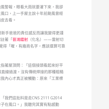
颱風警報，眼看大雨就要灌下來，我卻
在風口，上一手屋主說十年前颱風曾經
頭皮去看。
但新手爸爸的責任感反而讓我變得更謹
標註著「
晉鴻鐳射
（化名）——雷射切
，只覺得「喔，有廠商名字，應該還算可靠
太指著屋頂問：「這個接頭看起來好平
與直線過渡，沒有傳統焊接的那種粗糙
候我內心才真正被觸動：原來「工業標
批料是走CNS 2111 G2014
房子在風口。」我聽完其實有點感動