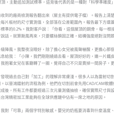
屋頂，主動追加測試標準，這背後代表的是一種對「科學準確度
前收到的廠商檢測報告翻出來（屋主有提供電子檔）。報告上清
及每片板材的尺寸實測值，全部落在公差範圍內。報告最下方還
標準的0.2%。我對客戶說：「你看，這個屋頂的鋼骨，每一根
會說話，就算颱風再來，只要螺絲鎖固正確，結構強度絕對沒問
十級陣風。我整夜沒睡好，除了擔心女兒被風聲嚇醒，更擔心那
訊息給我：「小陳，我們剛剛繞過去看，屋頂好好的，連一片鐵
，我抱著女兒在客廳轉了一圈，覺得自己不只是賣掉一間房子，
才發現過去自己對「加工」的理解非常膚淺。很多人以為雷射切
。以晉鴻鐳射的流程為例，他們在切割前會先用CAD/CAM軟
完成後，所有工件都要經過三次元量測儀抽檢，確保實際尺寸與
是台灣精密加工業能夠在全球供應鏈中佔有一席之地的原因。
，我對「可靠」兩個字特別敏感。嬰兒的奶瓶要消毒到什麼溫度