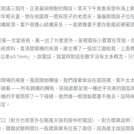
兒剛滿三個月，正是最缺睡眠的階段。某天下午氣象局發布海上
對年輕夫妻，想在桃園買一間有院子的老透天，偏偏那間房子位
鋼構屋頂。客戶很擔心結構安全，一直猶豫要不要在颱風前硬著
是第一次當爸爸，萬一出了什麼意外，家裡還有小寶寶在等我。
廠商資料，查清楚鋼構的來源。屋主傳了一張加工圖給我，上面
切割公差±0.1mm」。說實話，我當時對這些數字沒有太多概念
到現場的場景。風雨開始轉強，我們撐著傘站在庭院裡，客戶太
仔細看——所有鋼構的轉角、搭接處都呈現一種近乎完美的圓弧
手機的手電筒照了一下接縫，竟然連一根頭髮都塞不進去。這時
穩定。
（對方也很意外在颱風天接到房仲的電話），對方簡單說明：「我們這
驗，鹽霧試驗時間比一般建築案多拉長了兩倍，因為屋主說這間