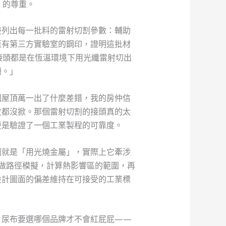
」的尊重。
楚列出每一批料的雷射切割參數：輔助
蓋有第三方實驗室的鋼印，證明這批材
接頭都是在恆溫環境下用光纖雷射切出
題。」
個屋頂萬一出了什麼差錯，我的房仲信
皮都沒掀。那個雷射切割的接頭真的太
更是驗證了一個工業製程的可靠度。
割就是「用光燒金屬」，實際上它牽涉
體做路徑模擬，計算熱影響區的範圍，再
設計圖面的偏差維持在可接受的工業標
、尿布要選哪個品牌才不會紅屁屁——