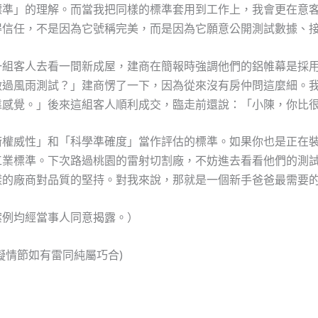
標準」的理解。而當我把同樣的標準套用到工作上，我會更在意
得信任，不是因為它號稱完美，而是因為它願意公開測試數據、
一組客人去看一間新成屋，建商在簡報時強調他們的鋁帷幕是採
做過風雨測試？」建商愣了一下，因為從來沒有房仲問這麼細。
靠感覺。」後來這組客人順利成交，臨走前還說：「小陳，你比
術權威性」和「科學準確度」當作評估的標準。如果你也是正在
工業標準。下次路過桃園的雷射切割廠，不妨進去看看他們的測
樣的廠商對品質的堅持。對我來說，那就是一個新手爸爸最需要
案例均經當事人同意揭露。）
擬情節如有雷同純屬巧合)