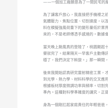
——一個加工廠願意為了一間民宅的
為了讓客戶放心，我直接把手機裡之
氣體壓力、焦點位置、切割速度，以
料在模擬強風荷重下的變形量低於業界
來的，不是老師傅憑手感燒的。數據
當天晚上颱風真的登陸了，桃園颳起
譽就完了。結果隔天一早客戶主動傳
穩了，我們決定下斡旋。」那一瞬間
後來我開始認真研究雷射精密工業，
到光學、熱力學、材料科學的交叉應用
根據板材厚度微調功率與頻率。切割
準內。這種對科學準確度的講究，正
身為一個剛扛起家庭責任的年輕爸爸