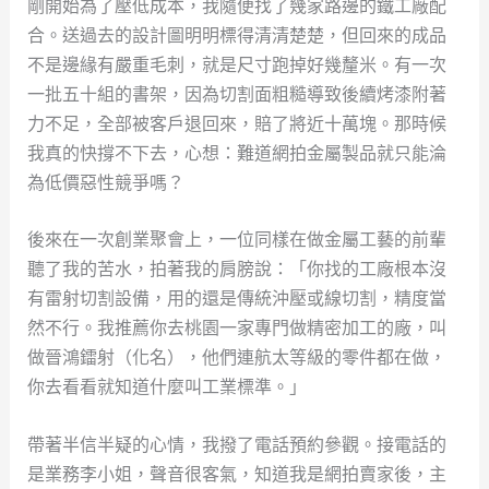
剛開始為了壓低成本，我隨便找了幾家路邊的鐵工廠配
合。送過去的設計圖明明標得清清楚楚，但回來的成品
不是邊緣有嚴重毛刺，就是尺寸跑掉好幾釐米。有一次
一批五十組的書架，因為切割面粗糙導致後續烤漆附著
力不足，全部被客戶退回來，賠了將近十萬塊。那時候
我真的快撐不下去，心想：難道網拍金屬製品就只能淪
為低價惡性競爭嗎？
後來在一次創業聚會上，一位同樣在做金屬工藝的前輩
聽了我的苦水，拍著我的肩膀說：「你找的工廠根本沒
有雷射切割設備，用的還是傳統沖壓或線切割，精度當
然不行。我推薦你去桃園一家專門做精密加工的廠，叫
做晉鴻鐳射（化名），他們連航太等級的零件都在做，
你去看看就知道什麼叫工業標準。」
帶著半信半疑的心情，我撥了電話預約參觀。接電話的
是業務李小姐，聲音很客氣，知道我是網拍賣家後，主