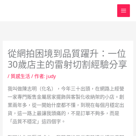
跳
至
主
要
內
容
從網拍困境到品質躍升：一位
30歲店主的雷射切割經驗分享
/
質感生活
/ 作者:
judy
我叫做陳志明（化名），今年三十出頭，在網路上經營
一家專門販售金屬居家擺飾與客製化收納架的小店。創
業兩年多，從一開始什麼都不懂，到現在每個月穩定出
貨，這一路上最讓我頭痛的，不是訂單不夠多，而是
「品質不穩定」這四個字。