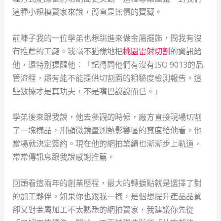
這種小規模賣家來說，簡直是無價的寶藏。
前陣子我的一位學弟也想跳進來做金屬擺飾，問我有沒
有推薦的工廠。我毫不猶豫地把
桃園雷射切割
的資訊給
他，還特別提醒他：「記得問他們有沒有ISO 9013的品
管流程，還有能不能提供切割面的粗糙度檢測報告。這
些數據才是真功夫，不是嘴巴說說而已。」
學弟後來跟我說，他去參觀的時候，廠方直接現場切割
了一塊樣品，用顯微鏡量測熱影響區的寬度給他看。他
當場就決定簽約。現在他的網拍業績也漸漸步上軌道，
常常傳訊息跟我說感謝推薦。
回頭看這兩年的創業歷程，最大的轉捩點就是選擇了對
的加工夥伴。如果你也跟我一樣，是個想提升產品品質
卻又對金屬加工不太熟悉的網拍賣家，我建議你先從