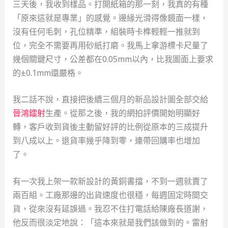
三天後，我收到樣品。打開紙箱的那一刻，我真的有種
「原來這就是專業」的感覺。邊緣光滑得像鏡面一樣，
沒有任何毛刺，孔位精準，組裝時卡榫輕輕一推就到
位，完全不需要再用砂紙打磨。我馬上拿游標卡尺量了
幾個關鍵尺寸，公差都在0.05mm以內，比我圖面上要求
的±0.1mm還嚴格。
我二話不說，直接把後續三個月的新品設計圖全部交給
晉鴻鐳射
生產。從那之後，我的網拍評價開始明顯好
轉，客戶收到貨後主動留好評的比例從原本的三成提升
到八成以上。退貨率幾乎降到零，連帶回購率也增加
了。
有一次我上架一款新設計的黃銅書擋，不到一週就賣了
兩百組。工廠那邊的出貨速度也很穩，每週固定時間交
貨，從來沒有延誤過。我忍不住打電話給陳廠長道謝，
他反而很淡定地說：「這本來就是我們該做到的。雷射