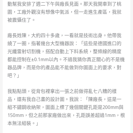
動幫我安排了週二下午與廠長見面。那天我開車到了桃
園，工廠外觀沒有想像中氣派，但一走進生產區，我就
被震懾住了。
廠長姓陳，大約四十多歲，一看就是技術出身。他帶我
繞了一圈，指著幾台大型機器說：「這些是德國進口的
光纖雷射切割機，搭配自動上下料系統，整條線的精度
都能控制在±0.1mm以內。不過我猜你真正關心的不是機
器品牌，而是你的產品能不能做到你圖面上的要求，對
吧？」
我點點頭，從背包裡拿出一張之前做得亂七八糟的樣
品，還有我自己畫的設計圖。我說：「陳廠長，這是一
組不鏽鋼收納架，圖面上標了幾個關鍵孔距是200mm與
150mm，但之前那家廠做出來，孔距誤差超過1mm，根
本無法組裝。」