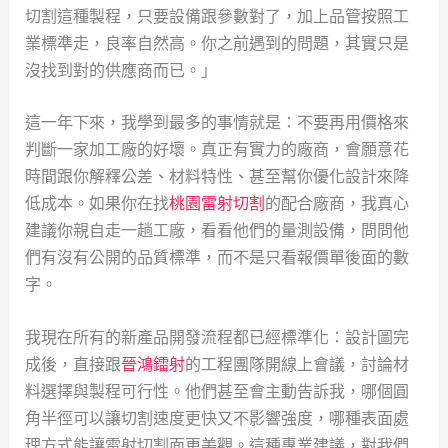
切割這種製程，只要設備跟參數對了，加上品管按照工
業標準走，良率自然高。你之前遇到的問題，其實只是
沒找到對的供應商而已。」
這一年下來，我學到最多的事情就是：不要再用價格來
判斷一家加工廠的好壞。真正有實力的廠商，會願意花
時間跟你解釋公差、材料特性、甚至幫你優化設計來降
低成本。如果你在找
桃園雷射切割
的配合廠商，我真心
建議你親自走一趟工廠，看看他們的量測設備，問問他
們有沒有公開的品質標準，而不是只看報價單後面的數
字。
我現在所有的新產品開發流程都已經標準化：設計圖完
成後，直接跟
晉鴻鐳射
的工程團隊開線上會議，討論材
料選擇與製程可行性。他們甚至會主動告訴我，哪個圓
角半徑可以讓切割速度更快又不影響強度，哪種表面處
理方式能讓雷射切割面更美觀。這種專業建議，對我們