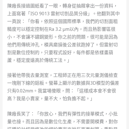
陳廠長接過圖紙看了一眼，轉身從抽屜拿出一份資料，
上面寫著「ISO 9013 雷射切割品質分級」。他翻到其中
一頁說：「你看，依照這個國際標準，我們的切割面粗
糙度可以穩定控制在Ra 3.2 µm以內，而且熱影響區很
小，不會讓不鏽鋼變形。你之前的問題，很可能是因為
他們用傳統沖孔，模具磨損後公差就跑掉了。但雷射切
割是數位控制的，只要程式設好，每件都是依樣畫葫
蘆，穩定度遠高於傳統工法。」
接著他帶我去量測室，工程師正在用三次元量測儀檢查
一塊剛下線的鋁板。螢幕上顯示的數據與3D模型的偏差
只有0.02mm。我當場傻眼，問：「這樣成本會不會很
高？我是小賣家，量不大，怕負擔不起。」
陳廠長笑了：「你放心，我們有彈性的接單模式，小批
量也接。而且因為是數位化生產，不需要開模費，對你