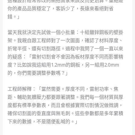
這種設計經常修改的網拍賣家來說反而更划算。重點是
你的產品品質穩定了，客訴少了，長遠來看絕對省
錢。」
當天我就決定先試做一個小批量：十組鍍鋅鋼板的壁掛
架。我親自跟工程師對了一次圖面，確認了材料厚度、
折彎半徑、還有切割路徑。過程中我問了一個一直以來
的疑惑：「雷射切割會不會因為板材厚度不同而影響精
度？比如說我這組用1.2mm的鋼板，另一組用2.0mm
的，你們需要調整參數嗎？」
工程師解釋：「當然需要。厚度不同，雷射功率、焦
距、輔助氣體壓力都要跟著調整。我們每一個材質與厚
度都有標準參數表，而且會根據實際切割情況做微調，
確保切割面的垂直度與無毛刺。這些參數都是多年累積
下來的數據，不是隨便亂喊的。」