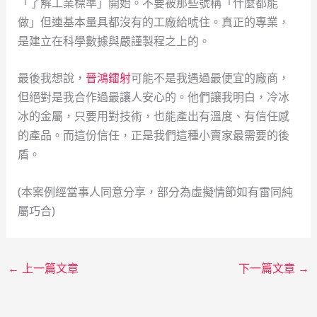
「了解工業標準」開始。不要被那些號稱「什麼都能
做」但連基本量具都沒有的工廠給唬住。真正的專業，
是建立在科學數據與嚴謹製程之上的。
最後我想說，
晉鴻鐳射
可能不是我遇過最便宜的廠商，
但絕對是我合作過最讓人安心的。他們讓我明白，冷冰
冰的金屬，只要用對技術，也能產出有溫度、有信任感
的產品。而這份信任，正是我們這種小賣家最需要的後
盾。
(本案例經當事人同意分享，部分為虛擬情節如有雷同純
屬巧合)
←
上一篇文章
下一篇文章
→