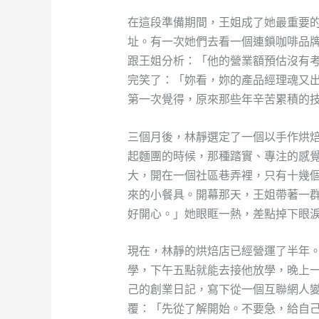
在這段準備期間，王姐成了她最重要
址。有一次她們去看一個連鎖咖啡品
跟王姐分析：「他的營業額預估沒有
完笑了：「妳看，妳的產品經理魂又
第一次覺得，原來那些年辛苦累積的
三個月後，林靜選定了一個以手作烘
起麵團的時候，那種踏實、專注的感覺
大，開在一個社區巷弄裡，只有十幾
來的小餐具。開幕那天，王姐帶著一
好開心。」她眼眶一熱，差點掉下眼
現在，林靜的烘焙店已經營運了半年
學，下午五點就能去接他放學，晚上
己的創業日記，寫下從一個互聯網人
覆：「先從了解開始。不要急，給自