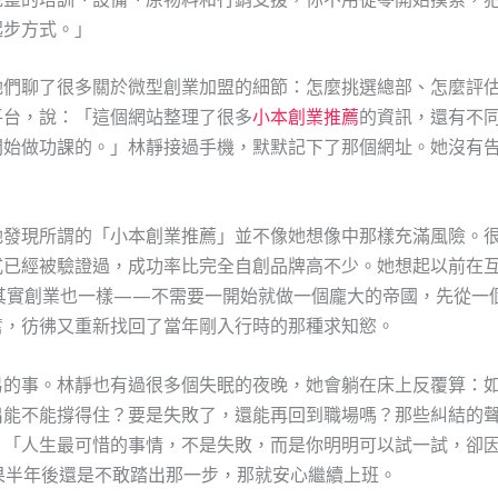
起步方式。」
她們聊了很多關於微型創業加盟的細節：怎麼挑選總部、怎麼評
平台，說：「這個網站整理了很多
小本創業推薦
的資訊，還有不
開始做功課的。」林靜接過手機，默默記下了那個網址。她沒有
她發現所謂的「小本創業推薦」並不像她想像中那樣充滿風險。
式已經被驗證過，成功率比完全自創品牌高不少。她想起以前在
其實創業也一樣——不需要一開始就做一個龐大的帝國，先從一
奮，彷彿又重新找回了當年剛入行時的那種求知慾。
易的事。林靜也有過很多個失眠的夜晚，她會躺在床上反覆算：
出能不能撐得住？要是失敗了，還能再回到職場嗎？那些糾結的
：「人生最可惜的事情，不是失敗，而是你明明可以試一試，卻
果半年後還是不敢踏出那一步，那就安心繼續上班。