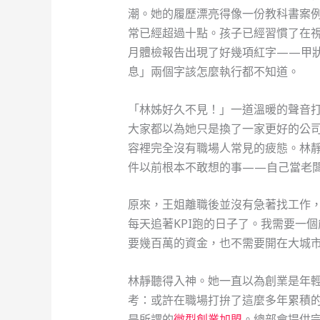
潮。她的履歷漂亮得像一份教科書案
常已經超過十點。孩子已經習慣了在
月體檢報告出現了好幾項紅字——甲
息」兩個字該怎麼執行都不知道。
「林姊好久不見！」一道溫暖的聲音
大家都以為她只是換了一家更好的公
容裡完全沒有職場人常見的疲態。林
件以前根本不敢想的事——自己當老
原來，王姐離職後並沒有急著找工作
每天追著KPI跑的日子了。我需要一
要幾百萬的資金，也不需要開在大城
林靜聽得入神。她一直以為創業是年
考：或許在職場打拚了這麼多年累積
是所謂的
微型創業加盟
。總部會提供