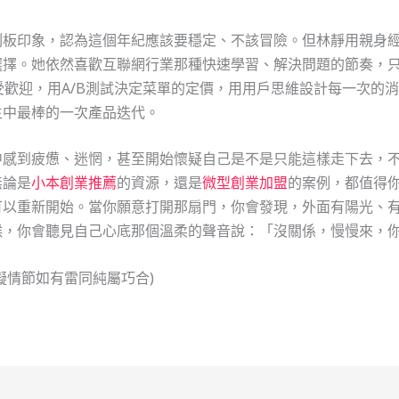
刻板印象，認為這個年紀應該要穩定、不該冒險。但林靜用親身
選擇。她依然喜歡互聯網行業那種快速學習、解決問題的節奏，
歡迎，用A/B測試決定菜單的定價，用用戶思維設計每一次的
生中最棒的一次產品迭代。
中感到疲憊、迷惘，甚至開始懷疑自己是不是只能這樣走下去，
無論是
小本創業推薦
的資源，還是
微型創業加盟
的案例，都值得
可以重新開始。當你願意打開那扇門，你會發現，外面有陽光、
候，你會聽見自己心底那個溫柔的聲音說：「沒關係，慢慢來，
擬情節如有雷同純屬巧合)