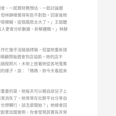
明會、一起算財務預估、一起討論選
，但林靜總覺得有些不對勁。回家後她
得很模糊，這個風險太大了。」王姐聽
般人更會分析數據、拆解邏輯。」林靜
工作忙幾乎沒碰過烤箱，但當她重新揉
輔導顧問每週會到店協助。她的店不
焙過程照片，木架上放著她從各地蒐集
裙的樣子，說：「媽媽，妳今天看起來
更重要的是，她每天可以親自送兒子上
漸漸消失了。她常常在社群平台分享自
，也想轉行，該怎麼開始？」她總會回
型創業加盟案例，你會發現其實有非常