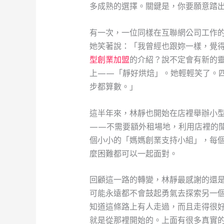
多成熟的選擇。關鍵是，你要願意踏
有一次，一位同樣在互聯網公司工作
她笑著說：「我曾經也跟妳一樣，覺
型創業加盟
的介紹？說不定會有新的
上——「靜好烘焙」。她輕輕笑了。
步都算數。」
這半年來，林靜也開始在店裡舉辦小
——不需要額外租場地，利用店裡的
個小小的「媽媽創業支持小組」，每
麼困難都可以一起面對。
回顧這一路的轉變，林靜最感謝的還
可能永遠都不會鼓起勇氣去探索另一
知道這條路上有人走過，而且走得很
就是從那裡開始的。上面有很多真實