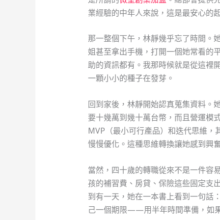
業經驗的中年人來說，這是最安心的
那一整個下午，林靜幾乎忘了時間。
姐甚至拿出手機，打開一個她常看的
助的資訊都有。我那時候就是從這裡
一顆小小的種子在發芽。
回到家後，林靜開始認真蒐集資料。
要十幾萬到幾十萬台幣，而且營運模
MVP（最小可行產品）和迭代思維，
慢慢優化。這種思維轉換讓她感到興
當然，四十歲的轉職從來不是一件容
孩的補習費、房貸、保險這些固定支
到有一天，她在一本書上看到一句話
己一個期限——用半年時間準備，如