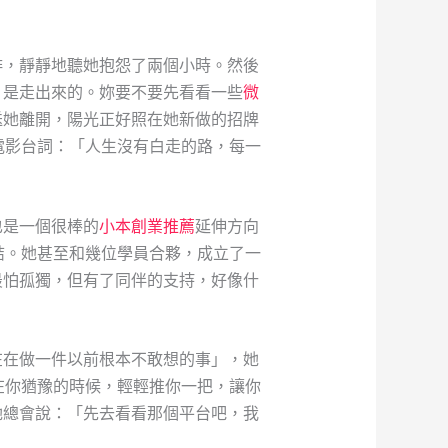
啡，靜靜地聽她抱怨了兩個小時。然後
，是走出來的。妳要不要先看看一些
微
送她離開，陽光正好照在她新做的招牌
電影台詞：「人生沒有白走的路，每一
也是一個很棒的
小本創業推薦
延伸方向
結。她甚至和幾位學員合夥，成立了一
最怕孤獨，但有了同伴的支持，好像什
在在做一件以前根本不敢想的事」，她
在你猶豫的時候，輕輕推你一把，讓你
她總會說：「先去看看那個平台吧，我