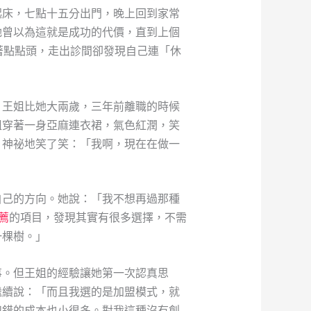
起床，七點十五分出門，晚上回到家常
她曾以為這就是成功的代價，直到上個
著點點頭，走出診間卻發現自己連「休
。王姐比她大兩歲，三年前離職的時候
姐穿著一身亞麻連衣裙，氣色紅潤，笑
，神祕地笑了笑：「我啊，現在在做一
自己的方向。她說：「我不想再過那種
薦
的項目，發現其實有很多選擇，不需
一棵樹。」
事。但王姐的經驗讓她第一次認真思
繼續說：「而且我選的是加盟模式，就
犯錯的成本也小很多。對我這種沒有創