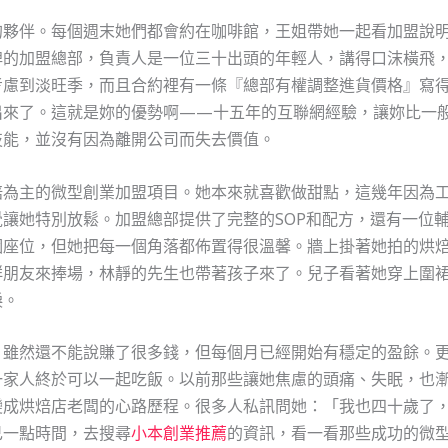
的夥伴。每個週末她們都會約在咖啡館，王姐帶她一起看加盟說
牌的加盟總部，負責人是一位三十出頭的年輕人，講得口沫橫飛
考慮到淡旺季，而且合約裡有一條『總部有權調整進貨價格』寫
出來了。這就是妳的優勢啊——十五年的互聯網經驗，讓妳比一
技能，並沒有因為離開公司而失去價值。
焙為主的微型創業加盟項目。她本來就喜歡做甜點，這幾年因為
讓她特別放鬆。加盟總部提供了完整的SOP和配方，還有一位
個座位，但她把每一個角落都佈置得很溫馨。牆上掛著她拍的烘
群朋友來捧場，林靜的先生也帶著孩子來了。兒子看著她穿上圍
淚。
。雖然還不能說賺了很多錢，但每個月已經開始有穩定的盈餘。
一家人終於可以一起吃飯。以前那些讓她焦慮的頭痛、失眠，也
變成烘焙店老闆的心路歷程。很多人私訊問她：「我也四十歲了
己一點時間，去搜尋
小本創業推薦
的資訊，看一看那些成功的微