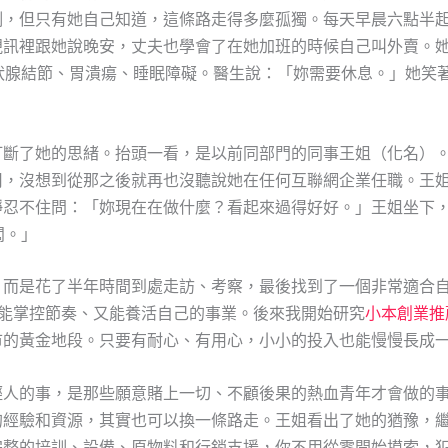
例，但只有她自己知道，這條路走得多麼孤獨。每天早晨六點半
視訊裡跟她說晚安，丈夫也學會了在她加班的時候自己叫外賣。
狀腺結節、胃潰瘍、睡眠障礙。醫生說：「妳需要休息。」她笑
打斷了她的思緒。抬頭一看，是以前同部門的同事王姐（化名）
司，沒想到從那之後就再也沒聽說她在任何互聯網企業任職。王
靜忍不住問：「妳現在在做什麼？看起來過得好好。」王姐坐下
闆。」
，而是花了半年時間到處走訪、考察，最後找到了一個非常適合
個能掌控節奏、又能養活自己的事業。後來我開始研究
小本創業推
市的黃金地段。只要有耐心、有用心，小小的投入也能慢慢長成
輕人的事，是那些願意賭上一切、不顧後果的熱血青年才會做的
的經驗和資源，其實也可以換一條路走。王姐看出了她的猶豫，
完整的培訓、設備、原物料和行銷支援，你不用從零開始摸索，