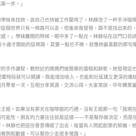
出第一步。」
的學妹來找她，說自己也快被工作壓垮了。林靜泡了一杯手沖咖
得這個世界只有一條路可以走。但後來我發現，路不是找出來的
靈感。」學妹離開的時候，眼中多了一點光。林靜站在店門口目
四十歲才開始的這條路，其實一點也不晚。就像她最喜歡的那句
型的手作課程，教附近的媽媽們做簡單的蛋糕和餅乾。她發現這
閒置時段就可以開課，既能增加收入，也能和社區建立更深的連
個月聚會一次，互相分享資源、交流心得。大家常說，中年轉業
是王姐。如果沒有那天在咖啡館的巧遇，沒有王姐那一句「我現
個可能性。朋友的力量往往就是這樣——不是幫你做決定，而是
好。林靜也把這份善意傳遞了出去，每當有人問起創業的契機，
的案例和數據，可以幫你少走很多彎路。」