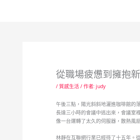
跳
至
主
要
內
容
從職場疲憊到擁抱新
/
質感生活
/ 作者:
judy
午後三點，陽光斜斜地灑進咖啡館的
長達三小時的會議中逃出來，會議室
像一台運轉了太久的伺服器，散熱風
林靜在互聯網行業已經待了十五年。