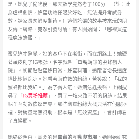
是，她兒子偷吃後，那天數學竟然考了100分！（註：此
為虛構劇情，蜂蜜功效僅限於好吃，無法提升考試分
數，請家長勿過度期待。）這個誇張的故事被來玩的朋
友傳上網路，竟然引發討論，有人開始問：「哪裡買這
種魔法蜂蜜？」
蜜兒這才驚覺，她的客戶不在老街，而在網路上！她硬
著頭皮創了IG帳號，名字就叫「單親媽咪的蜜蜂瘋人
院」。初期貼貼蜜蜂日常、蜂蜜料理，追蹤者增長速度
堪比樹懶跑步。她看著兩位數的粉絲，苦笑說：「我的
蜜蜂都比我紅。」為了衝人氣，她病急亂投醫，上網搜
尋了「
IG買粉推薦
」，買了一堆來路不明的粉絲。結果
呢？互動數依然是零，那些幽靈粉絲大概只活在伺服器
裡，對銷量毫無幫助，根本是「無效資產」，會計師看
了直搖頭。
她終於明白，需要的是
真實的互動與市場
。她開始研究