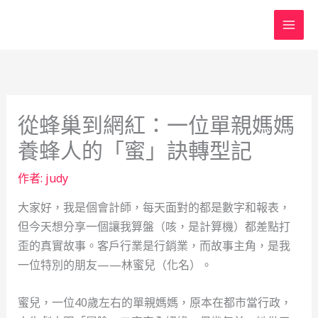
跳
至
主
要
內
容
從蜂巢到網紅：一位單親媽媽
養蜂人的「蜜」訣轉型記
作者:
judy
大家好，我是個會計師，每天面對的都是數字和報表，
但今天想分享一個讓我算盤（咳，是計算機）都差點打
歪的真實故事。客戶行業是行銷業，而故事主角，是我
一位特別的朋友——林蜜兒（化名）。
蜜兒，一位40歲左右的單親媽媽，原本在都市當行政，