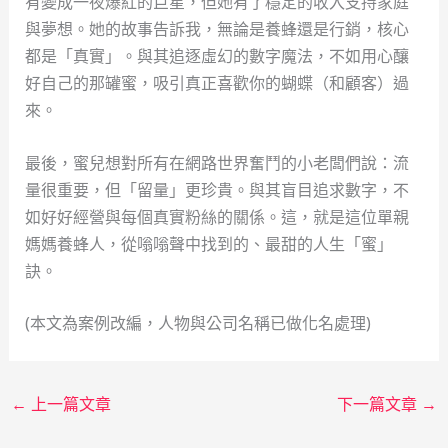
有變成一夜爆紅的巨星，但她有了穩定的收入支持家庭
與夢想。她的故事告訴我，無論是養蜂還是行銷，核心
都是「真實」。與其追逐虛幻的數字魔法，不如用心釀
好自己的那罐蜜，吸引真正喜歡你的蝴蝶（和顧客）過
來。
最後，蜜兒想對所有在網路世界奮鬥的小老闆們說：流
量很重要，但「留量」更珍貴。與其盲目追求數字，不
如好好經營與每個真實粉絲的關係。這，就是這位單親
媽媽養蜂人，從嗡嗡聲中找到的、最甜的人生「蜜」
訣。
(本文為案例改編，人物與公司名稱已做化名處理)
←
上一篇文章
下一篇文章
→