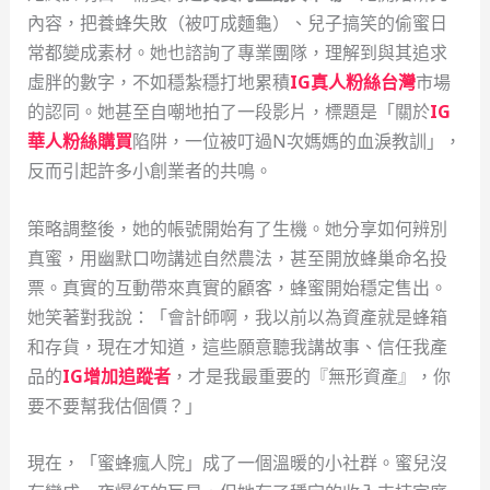
內容，把養蜂失敗（被叮成麵龜）、兒子搞笑的偷蜜日
常都變成素材。她也諮詢了專業團隊，理解到與其追求
虛胖的數字，不如穩紮穩打地累積
IG真人粉絲台灣
市場
的認同。她甚至自嘲地拍了一段影片，標題是「關於
IG
華人粉絲購買
陷阱，一位被叮過N次媽媽的血淚教訓」，
反而引起許多小創業者的共鳴。
策略調整後，她的帳號開始有了生機。她分享如何辨別
真蜜，用幽默口吻講述自然農法，甚至開放蜂巢命名投
票。真實的互動帶來真實的顧客，蜂蜜開始穩定售出。
她笑著對我說：「會計師啊，我以前以為資產就是蜂箱
和存貨，現在才知道，這些願意聽我講故事、信任我產
品的
IG增加追蹤者
，才是我最重要的『無形資產』，你
要不要幫我估個價？」
現在，「蜜蜂瘋人院」成了一個溫暖的小社群。蜜兒沒