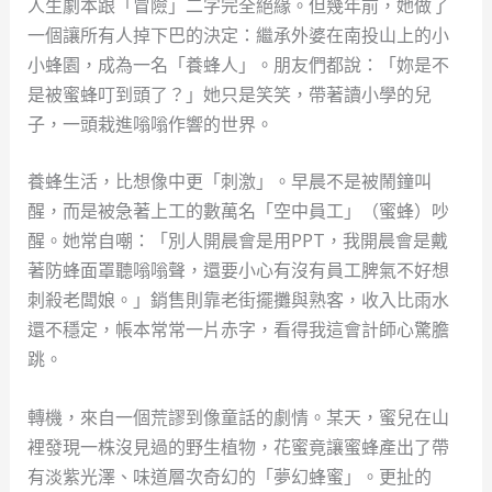
人生劇本跟「冒險」二字完全絕緣。但幾年前，她做了
一個讓所有人掉下巴的決定：繼承外婆在南投山上的小
小蜂園，成為一名「養蜂人」。朋友們都說：「妳是不
是被蜜蜂叮到頭了？」她只是笑笑，帶著讀小學的兒
子，一頭栽進嗡嗡作響的世界。
養蜂生活，比想像中更「刺激」。早晨不是被鬧鐘叫
醒，而是被急著上工的數萬名「空中員工」（蜜蜂）吵
醒。她常自嘲：「別人開晨會是用PPT，我開晨會是戴
著防蜂面罩聽嗡嗡聲，還要小心有沒有員工脾氣不好想
刺殺老闆娘。」銷售則靠老街擺攤與熟客，收入比雨水
還不穩定，帳本常常一片赤字，看得我這會計師心驚膽
跳。
轉機，來自一個荒謬到像童話的劇情。某天，蜜兒在山
裡發現一株沒見過的野生植物，花蜜竟讓蜜蜂產出了帶
有淡紫光澤、味道層次奇幻的「夢幻蜂蜜」。更扯的