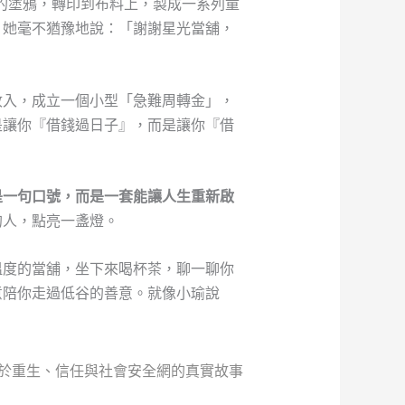
後畫的塗鴉，轉印到布料上，製成一系列童
，她毫不猶豫地說：「謝謝星光當舖，
收入，成立一個小型「急難周轉金」，
是讓你『借錢過日子』，而是讓你『借
是一句口號，而是一套能讓人生重新啟
的人，點亮一盞燈。
溫度的當舖，坐下來喝杯茶，聊一聊你
意陪你走過低谷的善意。就像小瑜說
關於重生、信任與社會安全網的真實故事