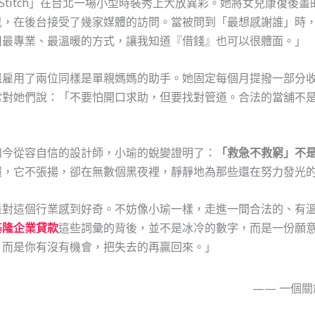
n Stitch」在台北一場小型時裝秀上大放異彩。她將女兒康復
兒，在後台接受了幾家媒體的訪問。當被問到「最想感謝誰」時
用最專業、最溫暖的方式，讓我知道『借錢』也可以很體面。」
還雇用了兩位同樣是單親媽媽的助手。她固定每個月提撥一部分
常對她們說：「不要怕開口求助，但要找對管道。合法的當舖不
如今從容自信的設計師，小瑜的蛻變證明了：
「救急不救窮」不
環，它不張揚，卻在無數個黑夜裡，靜靜地為那些還在努力發光
是對這個行業感到好奇。不妨像小瑜一樣，走進一間合法的、有
基隆企業貸款
這些詞彙的背後，並不是冰冷的數字，而是一份願
，而是你有沒有機會，把失去的再贏回來。」
—— 一個