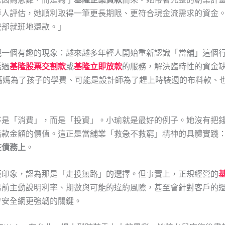
專人評估，她順利取得一筆更長期限、更符合現金流需求的資金
按部就班地還款。」
現一個有趣的現象：越來越多年輕人開始重新認識「當舖」這個
透過
基隆股票交割款
或
基隆立即放款
的服務，解決臨時性的資金
媽媽為了孩子的學費、可能是設計師為了趕上時裝週的布料款、
不是「消費」，而是「投資」。小瑜就是最好的例子。她沒有把
借款金額的價值。這正是當舖業「救急不救窮」精神的具體實踐
在債務上
。
板印象，認為那是「走投無路」的選擇。但事實上，正規經營的
易前主動說明利率、期數與可能的違約風險，甚至會針對客戶的
會安全網更強韌的關鍵。