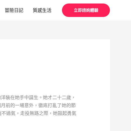
冒險日記
質感生活
立即諮詢體驗
的洋裝在她手中誕生。她才二十二歲，
個月前的一場意外，徹底打亂了她的節
喘不過氣，走投無路之際，她鼓起勇氣