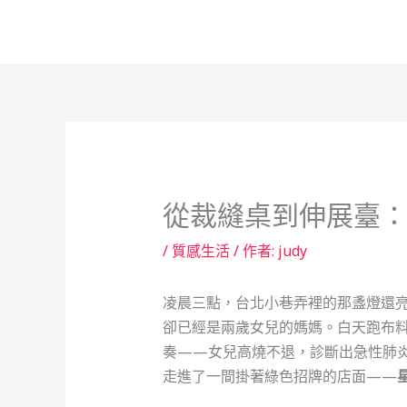
跳
至
主
要
內
容
從裁縫桌到伸展臺
/
質感生活
/ 作者:
judy
凌晨三點，台北小巷弄裡的那盞燈還
卻已經是兩歲女兒的媽媽。白天跑布
奏——女兒高燒不退，診斷出急性肺
走進了一間掛著綠色招牌的店面——