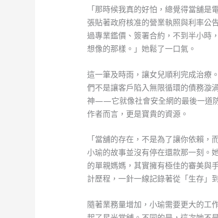
「那時候我真的好怕，總覺得當舖是
張貼著政府核准的營業執照與利率公
過專業鑑價、簽署合約，不到半小時
想像的那樣。」她鬆了一口氣。
這一筆及時雨，讓女兒順利完成治療
們不是讓客戶陷入無限循環的債務漩
神——它就像社會安全網的最後一道
作者而言，更是寶貴的資源。
「當舖的存在，不是為了讓你依賴，
小瑜的故事並沒有停在還款那一刻。
的單親媽媽，其實擁有極佳的審美與
計歷程，一針一線記錄著從「生存」
隨著業務量增加，小瑜需要更大的工
起了星光當舖。不同的是，這次她不