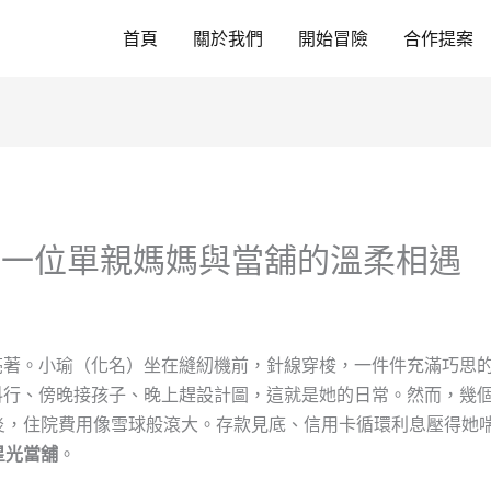
首頁
關於我們
開始冒險
合作提案
：一位單親媽媽與當舖的溫柔相遇
亮著。小瑜（化名）坐在縫紉機前，針線穿梭，一件件充滿巧思
料行、傍晚接孩子、晚上趕設計圖，這就是她的日常。然而，幾
炎，住院費用像雪球般滾大。存款見底、信用卡循環利息壓得她
星光當舖
。