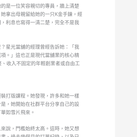
她的是一位笑容親切的專員，牆上清楚
她拿出母親留給她的一只K金手鍊，經
明，利息也寫得一清二楚，完全不是我
麼？星光當舖的經理曾經告訴她：「我
選項。」這也正是現代當舖業的核心精
整、收入不固定的年輕創業者或自由工
服裝打版課程。她發現，許多和她一樣
於是，她開始在社群平台分享自己的設
訂單如雪片飛來。
人來說，門檻始終太高。這時，她又想
畫書、過去幾個月的訂單紀錄，以及已