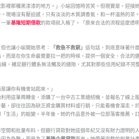
電影裡那種黑漆漆的地方。」小瑜回憶時苦笑。但現實是，迎接
告。現場沒有壓迫感，只有淡淡的木質調香氣，和一杯溫熱的茶。
，一筆
基隆短期借款
的款項就入帳了。「原來合法的流程這麼透
。但也讓小瑜開始思考：
「救急不救窮」
這句話，到底意味著什
渦，而是在你生命最需要拉一把的時候，提供一個安全、合法的
防線，補足銀行體系無法觸及的縫隙，尤其對那些信用紀錄不完
而是讓你有機會站起來。」
她利用這筆周轉金，添購了一台中古工業縫紉機，並報名了線上
手藝，卻往往因為缺乏資金購買材料或行銷，只能看機會溜走。
到「生活」的蛻變。半年後，她的作品意外被一位部落客推薦，
作空間和批量布料，但銀行貸款對她這個年紀又沒有財力證明的
是因為急難，而是為了
基隆企業貸款
而來。她帶著完整的創業計