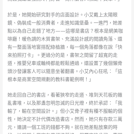
於是，她開始研究對手的店面設計。小艾戴上太陽眼
鏡、偽裝成一般消費者，走進知識堡壘。一進門，她差
點以為自己走錯了地方——這哪是書店？根本是網美咖
啡廳！暖色調的木質書架、充滿設計感的閱讀角落、還
有一整面落地窗搭配綠植牆，每一個角落都像在說「快
來拍照打卡」。更過分的是，書架之間留了超寬的走
道，推嬰兒車或輪椅都能輕鬆通過，還設置了幾個懶骨
頭沙發讓客人可以隨意坐著翻書。小艾內心狂吼：「這
根本是商業空間規劃的教科書範例啊！」
她走回自己的書店，看著狹窄的走道、堆到天花板的雜
亂書堆，以及那盞忽明忽滅的日光燈，終於承認：「我
輸了，輸在空間設計。」但小艾骨子裡有種不服輸的個
性，她決定不計代價改造書店。然而，她只有存款三萬
元，連請一個工班的錢都不夠。就在她差點放棄的時