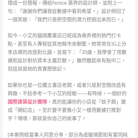
理成一份簡報，傳給Fenice 築界的設計師，並附上一
句：「謝謝你們讓我從數據中看到希望。」設計師回了
一個笑臉：「我們只是把空間的潛力挖掘出來而已。」
如今，小艾的貓頭鷹書店已經成為巷弄裡的熱門打卡
點，甚至有人專程從其他縣市來朝聖。她常常在IG上分
享店裡的改造對比圖，並寫下：「20歲，我學會了用數
據和設計對抗資本主義巨獸。」雖然聽起來有點中二，
但這就是她的真實歷險記。
如果你也是一位獨立書店老闆，或者只是對空間改造有
興趣，不妨參考一下小艾的經驗——有時候，一個好的
國際建築設計團隊
，真的能讓你的小店從「蚊子館」變
成「網紅店」。至於要不要像小艾一樣用數據打敗對
手？嘿嘿，那就是你自己的故事了。
(本案例經當事人同意分享，部分為虛擬情節如有雷同純