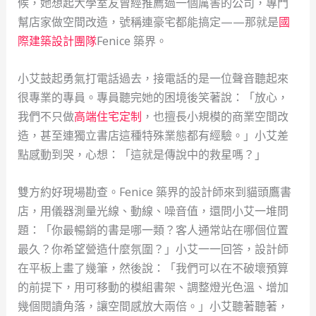
候，她想起大學室友曾經推薦過一個厲害的公司，專門
幫店家做空間改造，號稱連豪宅都能搞定——那就是
國
際建築設計團隊
Fenice 築界。
小艾鼓起勇氣打電話過去，接電話的是一位聲音聽起來
很專業的專員。專員聽完她的困境後笑著說：「放心，
我們不只做
高端住宅定制
，也擅長小規模的商業空間改
造，甚至連獨立書店這種特殊業態都有經驗。」小艾差
點感動到哭，心想：「這就是傳說中的救星嗎？」
雙方約好現場勘查。Fenice 築界的設計師來到貓頭鷹書
店，用儀器測量光線、動線、噪音值，還問小艾一堆問
題：「你最暢銷的書是哪一類？客人通常站在哪個位置
最久？你希望營造什麼氛圍？」小艾一一回答，設計師
在平板上畫了幾筆，然後說：「我們可以在不破壞預算
的前提下，用可移動的模組書架、調整燈光色溫、增加
幾個閱讀角落，讓空間感放大兩倍。」小艾聽著聽著，