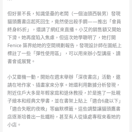
但好景不長，知識堡壘的老闆（一個油頭西裝男）發現
貓頭鷹書店起死回生，竟然使出殺手鐧——推出「會員
終身85折」，還請了網紅來直播。小艾的銷售額又開始
下滑。她再度陷入焦慮，但這次她學聰明了，她打開
Fenice 築界給她的空間規劃報告，發現設計師在圖紙上
標註了一些「彈性使用區」，可以用來辦小型講座、讀
書會或展覽。
小艾靈機一動，開始在週末舉辦「深夜書店」活動，邀
請在地作家、插畫家來分享。她還利用數據分析發現，
附近住戶大多是年輕家庭和退休教授，於是進了一批親
子繪本和經典文學書，並在書架上貼上「適合6歲以下」
「適合失眠的夜晚」等幽默標籤。這些調整讓貓頭鷹書
店逐漸培養出一批鐵粉，甚至有人從遠處專程來看她的
小店。