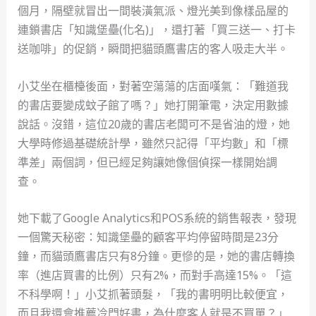
個月，隔壁就冒出一間裝潢氣派、燈光美到像樣品屋的
連鎖書店「知識堡壘(化名)」，還打著「買三送一、打卡
送咖啡」的促銷，瞬間把貓頭鷹書店的客人吸走大半。
小艾坐在櫃檯後面，對著空蕩蕩的店面嘆氣：「難道我
的書店要變成蚊子館了嗎？」她打開筆電，決定用數據
說話。沒錯，這位20歲的書店老闆可不是省油的燈，她
大學時修過基礎統計學，雖然只記得「平均數」和「標
準差」兩個詞，但已經足夠讓她像個偵探一樣開始調
查。
她下載了Google Analytics和POS系統的銷售報表，發現
一個驚天秘密：知識堡壘的顧客平均停留時間是23分
鐘，而貓頭鷹書店只有8分鐘。更慘的是，她的書店轉換
率（進店買書的比例）只有2%，而對手高達15%。「這
不科學啊！」小艾抓著頭髮，「我的書明明比較便宜，
而且我還會推薦冷門好書，為什麼客人就是不買單？」