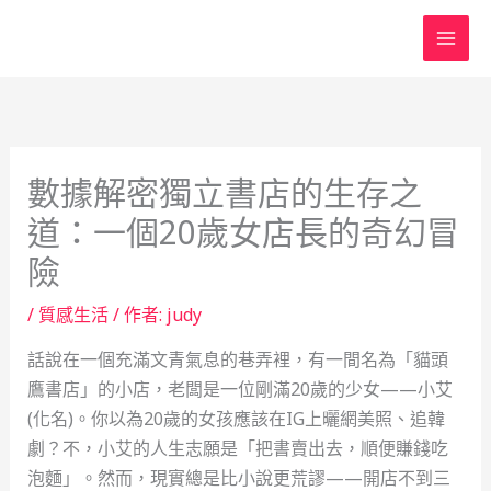
跳
至
主
要
內
容
數據解密獨立書店的生存之
道：一個20歲女店長的奇幻冒
險
/
質感生活
/ 作者:
judy
話說在一個充滿文青氣息的巷弄裡，有一間名為「貓頭
鷹書店」的小店，老闆是一位剛滿20歲的少女——小艾
(化名)。你以為20歲的女孩應該在IG上曬網美照、追韓
劇？不，小艾的人生志願是「把書賣出去，順便賺錢吃
泡麵」。然而，現實總是比小說更荒謬——開店不到三