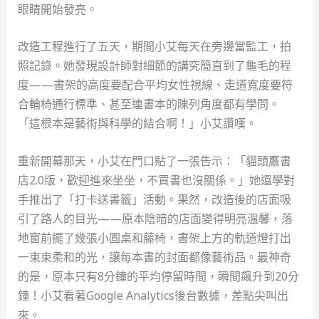
眼睛開始發亮。
改造工程進行了五天，期間小艾每天在旁邊當監工，拍
照記錄。她發現設計師對細節的講究簡直到了龜毛的程
度——書架的高度要配合平均女性視線、走道寬度要符
合輪椅通行標準、甚至連書本的陳列角度都有學問。
「這根本是藝術與科學的結合啊！」小艾讚嘆。
重新開幕那天，小艾在門口貼了一張告示：「貓頭鷹書
店2.0版，歡迎進來坐坐，不買書也沒關係。」她還學對
手推出了「打卡送書籤」活動。果然，改造後的店面吸
引了路人的目光——原本陰暗的店面變得明亮溫馨，落
地窗前擺了幾張小圓桌和藤椅，書架上方的軌道燈打出
一束束柔和的光，讓每本書的封面都像藝術品。最神奇
的是，原本只有8分鐘的平均停留時間，瞬間飆升到20分
鐘！小艾看著Google Analytics後台數據，差點尖叫出
來。