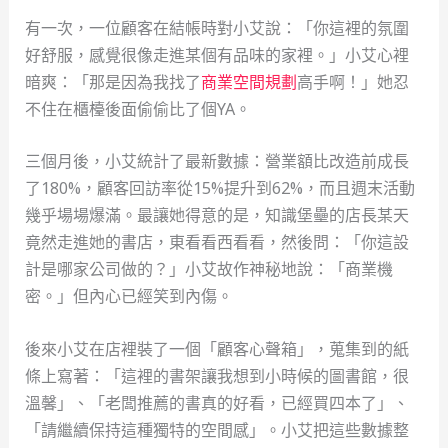
有一次，一位顧客在結帳時對小艾說：「你這裡的氛圍
好舒服，感覺很像走進某個有品味的家裡。」小艾心裡
暗爽：「那是因為我找了
商業空間規劃
高手啊！」她忍
不住在櫃檯後面偷偷比了個YA。
三個月後，小艾統計了最新數據：營業額比改造前成長
了180%，顧客回訪率從15%提升到62%，而且週末活動
幾乎場場爆滿。最讓她得意的是，知識堡壘的店長某天
竟然走進她的書店，東看看西看看，然後問：「你這設
計是哪家公司做的？」小艾故作神秘地說：「商業機
密。」但內心已經笑到內傷。
後來小艾在店裡裝了一個「顧客心聲箱」，蒐集到的紙
條上寫著：「這裡的書架讓我想到小時候的圖書館，很
溫馨」、「老闆推薦的書真的好看，已經買四本了」、
「請繼續保持這種獨特的空間感」。小艾把這些數據整