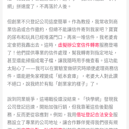
網」拼速度了，不再落於人後。
但創業不只登記公司這麼簡單。作為教授，我常收到商
業信函或合作邀約，但總不能讓信件寄到我家吧？寶寶
的尿布和玩具已經堆滿門口，再來一堆信件，我老婆肯
定會把我轟出去。這時，
虛擬辦公室信件轉寄
服務登場
了！他們提供專業的信件處理，幫我轉寄到指定地址，
甚至還能掃描成電子檔，讓我隨時用手機查看。這功能
太貼心了——我可以在實驗室做研究時順便處理商務信
件，還能避免家裡變成「紙本倉庫」，老婆大人對此讚
不絕口，說我終於有點「創業家的樣子」了。
說到同業競爭，這場戰役還沒結束。「快學網」發現我
公司登記迅速，開始加強行銷，但我靠著這些後勤服
務，反而更從容應對。例如，我用
借址登記合法安全
服
務設立了專業的公司地址，讓合作夥伴覺得我們很有規