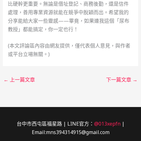
比硬幹更重要。無論是借址登記、商務後勤，還是信件
處理，善用專業資源就能在競爭中脫穎而出。希望我的
分享能給大家一些靈感——畢竟，如果連我這個「尿布
教授」都能搞定，你一定也行！
(本文評論區內容由網友提供，僅代表個人意見，與作者
或平台立場無關。)
←
上一篇文章
下一篇文章
→
台中市西屯區福星路 | LINE官方：
@013xepfn
|
Email:mns394314915@gmail.com