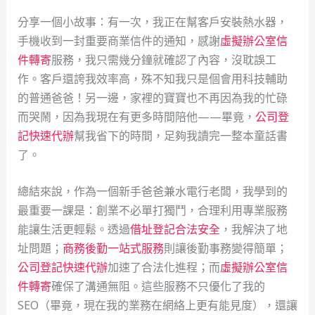
分享一個小故事：有一次，我正在幫客戶安裝熱水器，
手機收到一封重要商業信件的通知，感謝
虛擬辦公室信
件轉寄
服務，我只需幾分鐘就確認了內容，沒耽誤工
作。客戶還誇我效率高，殊不知我只是個會用科技輔助
的普通爸爸！另一邊，家裡的寶寶也不再因為我的忙碌
而哭鬧，因為我現在有更多時間陪他——畢竟，
公司登
記快速代辦
幫我省下的時間，足夠我讀完一整本童話書
了。
總結來說，作為一個新手爸爸兼水電行老闆，我學到的
最重要一課是：創業不必單打獨鬥，合理利用專業服務
能讓生活更輕鬆。透過
借址登記合法安全
，我解決了地
址問題；
商務後勤一站式服務
則讓後勤事務變得簡單；
公司登記快速代辦
加速了合法化進程；而
虛擬辦公室信
件轉寄
確保了溝通無阻。這些服務不只優化了我的
SEO（畢竟，現在我的業務在網絡上更有能見度），還讓