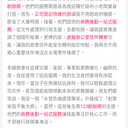
創辦網
。他們的服務簡直是為我這種忙碌的小老闆量身
打造。首先，
公司登記快速代辦
讓我不用跑政府機關，
節省了大量時間。接著，他們提供的
商務後勤一站式服
務
，從文件處理到行政支援，全都包辦，讓我感覺像是
請了個隱形秘書。更棒的是，
虛擬辦公室信件轉寄
功
能，讓我的商業信件能安全轉到指定地點，我再也不用
擔心重要信件淹沒在水電零件堆裡了。
多線敘事在這裡交匯：家庭、事業和業務優化。幽默的
是，自從使用了這些服務，我的生活竟然變得有序起
來。現在，當兒子在旁邊玩玩具時，我可以輕鬆處理公
司文件，甚至還能偷閒規劃未來的業務擴展。朋友們都
笑說，我從一個「水管危機處理專家」升級成了「創業
家庭平衡大師」。當然，這背後全靠
123創辦網
的支援，
他們的
商務後勤一站式服務
讓我能專注於核心工作，而
不是被行政瑣事淹沒。