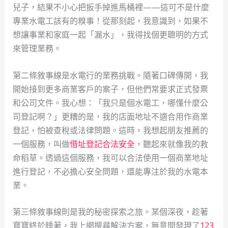
兒子，結果不小心把扳手掉進馬桶裡——這可不是什麼
專業水電工該有的糗事！從那刻起，我意識到，如果不
想讓事業和家庭一起「漏水」，我得找個更聰明的方式
來管理業務。
第二條敘事線是水電行的業務挑戰。隨著口碑傳開，我
開始接到更多商業客戶的案子，但他們常要求正式發票
和公司文件。我心想：「我只是個水電工，哪懂什麼公
司登記啊？」更糟的是，我的店面地址不適合用作商業
登記，怕被查稅或法律問題。這時，我想起朋友推薦的
一個服務，叫做
借址登記合法安全
，聽起來就像我的救
命稻草。透過這個服務，我可以合法使用一個商業地址
進行登記，不必擔心安全問題，還能專注於我的水電本
業。
第三條敘事線則是我的秘密探索之旅。某個深夜，趁著
寶寶終於睡著，我上網搜尋解決方案，無意間發現了
123