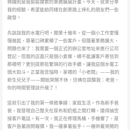
條線則是我偷偷摸索的業務擴展計畫。今天，就來分享
我的經驗，希望能給同樣在創業路上掙扎的朋友們一些
啟發。
先說說我的水電行吧。開業十幾年，從一個小工作室慢
慢做起，靠著口碑累積了一些客戶。但隨著業務擴大，
問題也來了：我需要一個正式的辦公室地址來進行公司
登記，但我的店面只是個小倉庫，總不能讓客戶寄信到
那裡吧？更別提那些繁瑣的行政手續，讓我這個水電工
頭大如斗。正當我苦惱時，家裡的「小老闆」——我的
新生兒兒子——開始哭鬧不休，彷彿在提醒我：老爸，
你的時間管理該升級了！
這就引出了我的第一條敘事線：家庭生活。作為新手爸
爸，我發現自己整天在尿布和奶瓶之間打轉，還得抽空
接客戶電話。有一次，我正在修理馬桶，手機響了，是
客戶急著詢問報價。我一邊拿著扳手，一邊哄著哭鬧的