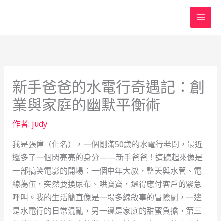
跳
至
主
要
內
容
新手爸爸的水電行奇遇記：創
業與家庭的幽默平衡術
作者:
judy
我是張偉（化名），一個剛滿50歲的水電行老闆，最近
還多了一個閃亮亮的身分——新手爸爸！這聽起來像是
一部搞笑電影的開場：一個中年大叔，整天與水管、電
線為伍，突然要換尿布、哄寶寶，還得應付客戶的緊急
呼叫。我的生活簡直像是一場多線敘事的冒險劇，一邊
是水電行的日常混亂，另一邊是家庭的甜蜜負擔，第三