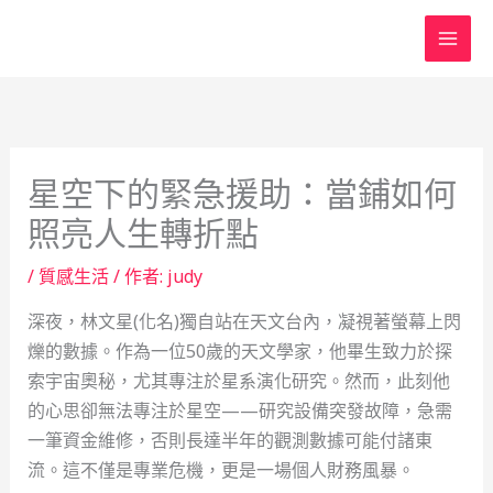
跳
至
主
要
內
容
星空下的緊急援助：當鋪如何
照亮人生轉折點
/
質感生活
/ 作者:
judy
深夜，林文星(化名)獨自站在天文台內，凝視著螢幕上閃
爍的數據。作為一位50歲的天文學家，他畢生致力於探
索宇宙奧秘，尤其專注於星系演化研究。然而，此刻他
的心思卻無法專注於星空——研究設備突發故障，急需
一筆資金維修，否則長達半年的觀測數據可能付諸東
流。這不僅是專業危機，更是一場個人財務風暴。