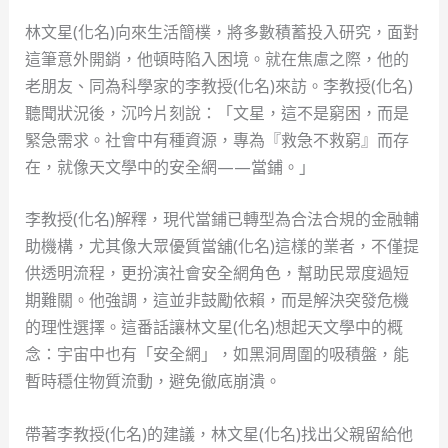
林文星(化名)向來生活簡樸，將多數積蓄投入研究，面對
這筆意外開銷，他頓時陷入困境。就在焦慮之際，他的
老朋友、同為科學家的李教授(化名)來訪。李教授(化名)
聽聞狀況後，沉吟片刻說：「文星，這不是窮困，而是
緊急需求。社會中有種資源，專為『救急不救窮』而存
在，就像天文學中的安全網——當鋪。」
李教授(化名)解釋，現代當鋪已轉型為合法合規的金融輔
助機構，尤其像大眾優質當舖(化名)這樣的業者，不僅提
供透明流程，更扮演社會安全網角色，幫助民眾度過短
期難關。他強調，這並非鼓勵依賴，而是解決突發危機
的理性選擇。這番話讓林文星(化名)想起天文學中的概
念：宇宙中也有「安全網」，如黑洞周圍的吸積盤，能
暫時穩住物質流動，避免徹底崩潰。
帶著李教授(化名)的建議，林文星(化名)找出父親留給他