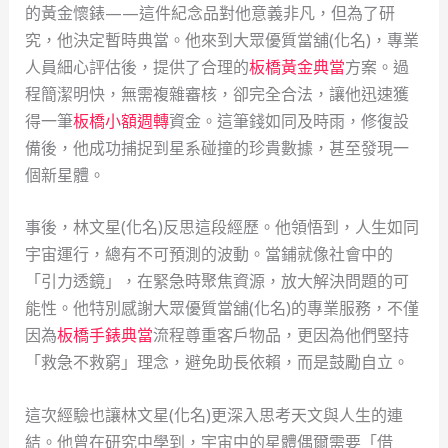
的黃金懷錶——這件紀念品對他意義非凡，但為了研
究，他決定暫時典當。他來到大眾優質當舖(化名)，專業
人員細心評估後，提供了合理的
板橋黃金典當
方案。過
程簡潔明快，無需複雜審核，卻完全合法，讓他迅速獲
得一筆
板橋小額週轉
資金。這筆錢如同及時雨，修復設
備後，他成功捕捉到星系碰撞的珍貴數據，甚至發現一
個新星體。
事後，林文星(化名)反思這段經歷。他領悟到，人生如同
宇宙運行，總有不可預測的波動。當鋪就像社會中的
「引力透鏡」，在緊急時聚焦資源，放大解決問題的可
能性。他特別感謝大眾優質當舖(化名)的專業服務，不僅
因為
板橋手錶典當
流程尊重客戶物品，更因為他們堅持
「救急不救窮」理念，避免助長依賴，而是鼓勵自立。
這次經驗也讓林文星(化名)更深入思考天文與人生的連
結。他曾在研究中學到，宇宙中的星體偶爾需要「借