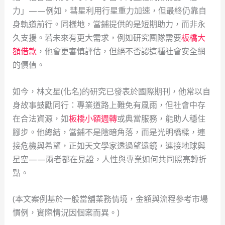
力」——例如，彗星利用行星重力加速，但最終仍靠自
身軌道前行。同樣地，當鋪提供的是短期助力，而非永
久支援。若未來有更大需求，例如研究團隊需要
板橋大
額借款
，他會更審慎評估，但絕不否認這種社會安全網
的價值。
如今，林文星(化名)的研究已發表於國際期刊，他常以自
身故事鼓勵同行：專業道路上難免有風雨，但社會中存
在合法資源，如
板橋小額週轉
或典當服務，能助人穩住
腳步。他總結，當鋪不是陰暗角落，而是光明橋樑，連
接危機與希望，正如天文學家透過望遠鏡，連接地球與
星空——兩者都在見證，人性與專業如何共同照亮轉折
點。
(本文案例基於一般當舖業務情境，金額與流程參考市場
慣例，實際情況因個案而異。)