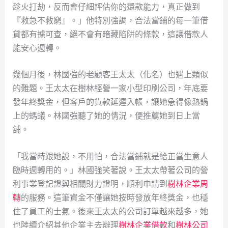
趁火打劫，反而會仔細評估你的還款能力，真正做到
『救急不救窮』。」他特別強調，合法當鋪的每一筆借
貸都有據可查，絕不會有暗藏陷阱的條款，這讓借款人
能安心週轉。
幾個月後，林國強的老顧客王太太（化名）也遇上類似
的難題。王太太在樹林經營一家小型印刷公司，年底要
發年終獎金，但客戶的貨款延遲入帳，讓她急得像熱鍋
上的螞蟻。林國強聽了她的情況，便推薦她到日上當
舖。
「我當時跟她說，不用怕，合法當鋪就是給正當生意人
臨時週轉用的。」林國強笑著說。王太太帶著公司的營
利事業登記證與相關財力證明，順利申請到
樹林企業周
轉
的服務。這筆資金不僅讓她按時發放年終獎金，也穩
住了員工的士氣。後來王太太的公司訂單越來越多，她
也陸續介紹其他企業主去辦理
樹林企業借款
和
樹林公司