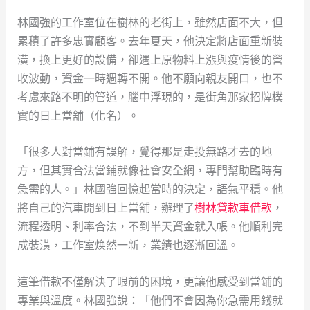
林國強的工作室位在樹林的老街上，雖然店面不大，但
累積了許多忠實顧客。去年夏天，他決定將店面重新裝
潢，換上更好的設備，卻遇上原物料上漲與疫情後的營
收波動，資金一時週轉不開。他不願向親友開口，也不
考慮來路不明的管道，腦中浮現的，是街角那家招牌樸
實的日上當舖（化名）。
「很多人對當鋪有誤解，覺得那是走投無路才去的地
方，但其實合法當鋪就像社會安全網，專門幫助臨時有
急需的人。」林國強回憶起當時的決定，語氣平穩。他
將自己的汽車開到日上當舖，辦理了
樹林貸款車借款
，
流程透明、利率合法，不到半天資金就入帳。他順利完
成裝潢，工作室焕然一新，業績也逐漸回溫。
這筆借款不僅解決了眼前的困境，更讓他感受到當鋪的
專業與溫度。林國強說：「他們不會因為你急需用錢就