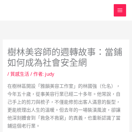
跳
至
主
要
內
容
樹林美容師的週轉故事：當鋪
如何成為社會安全網
/
質感生活
/ 作者:
judy
在樹林區開設「雅韻美容工作室」的林國強（化名），
今年五十歲，從事美容行業已經二十多年。他常說，自
己手上的剪刀與梳子，不僅能修剪出客人滿意的髮型，
更能梳理出人生的溫暖。但去年的一場裝潢風波，卻讓
他深刻體會到「救急不救窮」的真義，也重新認識了當
鋪這個老行業。