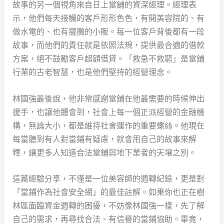
故事的另一個視角來自日上當舖的資深經理。經理表
示，他們每天接觸的客戶形形色色，有開美容院的、有
做水電的、也有擺攤的小販。每一位客戶背後都有一段
故事，而他們的責任就是依照法規，提供最合適的借款
方案，絕不鼓勵客戶超額借貸。「救急不救窮」是當鋪
行業的古老智慧，也是他們堅持的經營理念。
林國強最後說，他非常感謝當鋪在他最需要的時候伸出
援手，也讓他體會到，社會上每一個正派經營的金融機
構，無論大小，都是維持社會運作的重要螺絲。他現在
每當聽到有人對當鋪有疑慮，就會用自己的故事來解
釋，讓更多人知道合法當鋪與地下業者的天壤之別。
這篇經驗分享，不僅是一位美容師的週轉紀錄，更是對
「當鋪作為社會安全網」的最佳註解。如果你也正在樹
林區面臨資金週轉的困擾，不妨像林國強一樣，先了解
自己的需求，再尋找合法、有信譽的當鋪協助。畢竟，