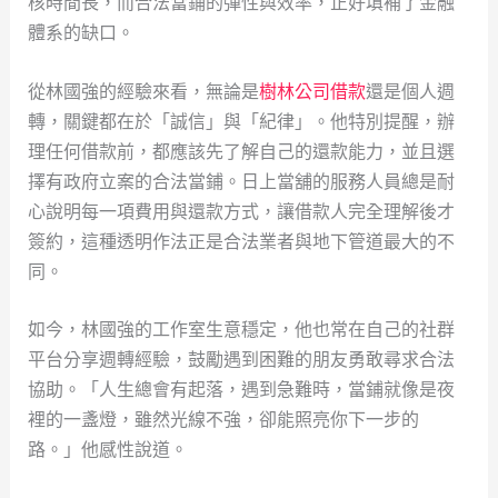
核時間長，而合法當鋪的彈性與效率，正好填補了金融
體系的缺口。
從林國強的經驗來看，無論是
樹林公司借款
還是個人週
轉，關鍵都在於「誠信」與「紀律」。他特別提醒，辦
理任何借款前，都應該先了解自己的還款能力，並且選
擇有政府立案的合法當鋪。日上當舖的服務人員總是耐
心說明每一項費用與還款方式，讓借款人完全理解後才
簽約，這種透明作法正是合法業者與地下管道最大的不
同。
如今，林國強的工作室生意穩定，他也常在自己的社群
平台分享週轉經驗，鼓勵遇到困難的朋友勇敢尋求合法
協助。「人生總會有起落，遇到急難時，當鋪就像是夜
裡的一盞燈，雖然光線不強，卻能照亮你下一步的
路。」他感性說道。