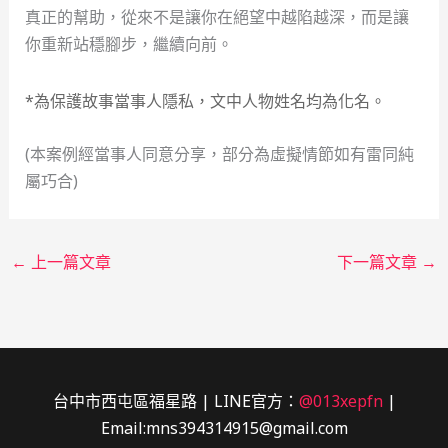
真正的幫助，從來不是讓你在絕望中越陷越深，而是讓
你重新站穩腳步，繼續向前。
*為保護故事當事人隱私，文中人物姓名均為化名。
(本案例經當事人同意分享，部分為虛擬情節如有雷同純
屬巧合)
←
上一篇文章
下一篇文章
→
台中市西屯區福星路 | LINE官方：
@013xepfn
|
Email:mns394314915@gmail.com