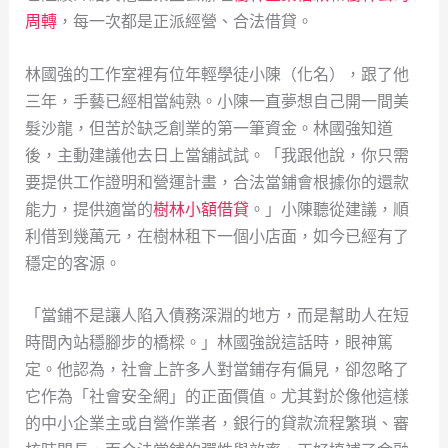
周轉
，每一次都是正派經營、合法借貸。
林國強的工作室裡有位年輕學徒小陳（化名），跟了他
三年，手藝已經相當純熟。小陳一直夢想自己開一間美
髮沙龍，但苦於缺乏創業的第一筆資金。林國強知道
後，主動建議他去日上當舖試試。「我跟他說，你只需
要提供工作證明和營運計畫，合法當鋪會根據你的還款
能力，提供適當的
樹林小額借貸
。」小陳聽從建議，順
利借到幾萬元，在樹林租下一個小店面，如今已經有了
穩定的客源。
「當鋪不是讓人陷入債務深淵的地方，而是幫助人在短
時間內站穩腳步的橋樑。」林國強說這話時，眼神篤
定。他認為，社會上許多人對當鋪存有偏見，卻忽略了
它作為「社會安全網」的正面價值。尤其對於像他這樣
的中小企業主或自營作業者，銀行的貸款流程繁瑣、審