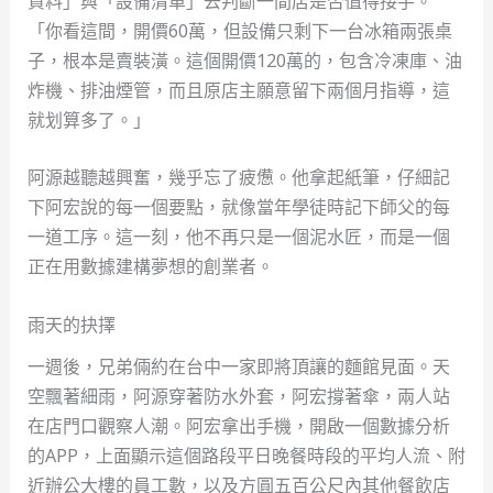
資料」與「設備清單」去判斷一間店是否值得接手。
「你看這間，開價60萬，但設備只剩下一台冰箱兩張桌
子，根本是賣裝潢。這個開價120萬的，包含冷凍庫、油
炸機、排油煙管，而且原店主願意留下兩個月指導，這
就划算多了。」
阿源越聽越興奮，幾乎忘了疲憊。他拿起紙筆，仔細記
下阿宏說的每一個要點，就像當年學徒時記下師父的每
一道工序。這一刻，他不再只是一個泥水匠，而是一個
正在用數據建構夢想的創業者。
雨天的抉擇
一週後，兄弟倆約在台中一家即將頂讓的麵館見面。天
空飄著細雨，阿源穿著防水外套，阿宏撐著傘，兩人站
在店門口觀察人潮。阿宏拿出手機，開啟一個數據分析
的APP，上面顯示這個路段平日晚餐時段的平均人流、附
近辦公大樓的員工數，以及方圓五百公尺內其他餐飲店