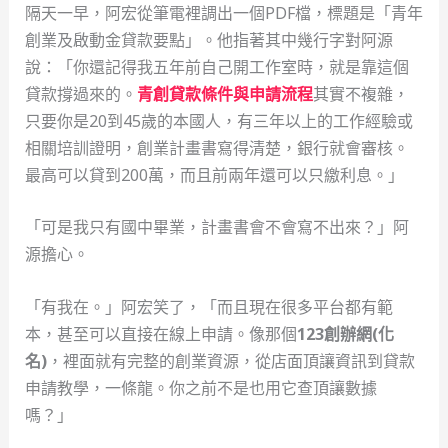
隔天一早，阿宏從筆電裡調出一個PDF檔，標題是「青年
創業及啟動金貸款要點」。他指著其中幾行字對阿源
說：「你還記得我五年前自己開工作室時，就是靠這個
貸款撐過來的。
青創貸款條件與申請流程
其實不複雜，
只要你是20到45歲的本國人，有三年以上的工作經驗或
相關培訓證明，創業計畫書寫得清楚，銀行就會審核。
最高可以貸到200萬，而且前兩年還可以只繳利息。」
「可是我只有國中畢業，計畫書會不會寫不出來？」阿
源擔心。
「有我在。」阿宏笑了，「而且現在很多平台都有範
本，甚至可以直接在線上申請。像那個
123創辦網(化
名)
，裡面就有完整的創業資源，從店面頂讓資訊到貸款
申請教學，一條龍。你之前不是也用它查頂讓數據
嗎？」