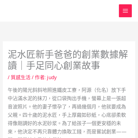
跳
至
主
要
內
容
泥水匠新手爸爸的創業數據解
讀｜手足同心創業故事
/
質感生活
/ 作者:
judy
午後的陽光斜斜地照進鐵皮工寮，阿源（化名）放下手
中沾滿水泥的抹刀，從口袋掏出手機，螢幕上是一張超
音波照片。他的妻子懷孕了，再過幾個月，他就要成為
父親。四十歲的泥水匠，手上厚繭如砂紙，心底卻柔軟
得像剛調好的水泥砂浆。為了給孩子一個更安穩的未
來，他決定不再只靠體力換取工錢，而是嘗試創業——