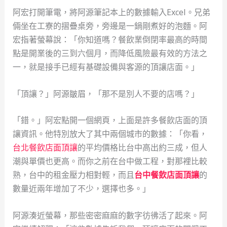
阿宏打開筆電，將阿源筆記本上的數據輸入Excel。兄弟
倆坐在工寮的摺疊桌旁，旁邊是一鍋剛煮好的泡麵。阿
宏指著螢幕說：「你知道嗎？餐飲業倒閉率最高的時間
點是開業後的三到六個月，而降低風險最有效的方法之
一，就是接手已經有基礎設備與客源的頂讓店面。」
「頂讓？」阿源皺眉，「那不是別人不要的店嗎？」
「錯。」阿宏點開一個網頁，上面是許多餐飲店面的頂
讓資訊。他特別放大了其中兩個城市的數據：「你看，
台北餐飲店面頂讓
的平均價格比台中高出約三成，但人
潮與單價也更高。而你之前在台中做工程，對那裡比較
熟，台中的租金壓力相對輕，而且
台中餐飲店面頂讓
的
數量近兩年增加了不少，選擇也多。」
阿源湊近螢幕，那些密密麻麻的數字彷彿活了起來。阿