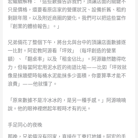
宏繼續解釋：「這些數據告訴我們，頂讓店面的關鍵不
只是價格，還要看原店家的營運狀況、設備折舊、租約
剩餘年限，以及附近商圈的變化。我們可以把這些當作
『創業的體檢報告』。」
兄弟倆花了整個下午，將台北與台中的頂讓店面數據逐
一比對。阿宏教阿源看「坪效」（每坪創造的營業
額）、「翻桌率」以及「租金佔比」。阿源雖然聽得吃
力，但每當阿宏用泥水匠的術語比喻——比如「坪效就
像是抹牆壁時每桶水泥能抹多少面積，你要算準才能不
浪費」——他就懂了。
「原來數據不是冷冰冰的，是另一種手感。」阿源喃喃
說。他的眼神裡燃起年輕時才有的光。
手足同心的夜晚
那晚，兄弟倆沒有回家，直接在工寮打地鋪。阿宏的手