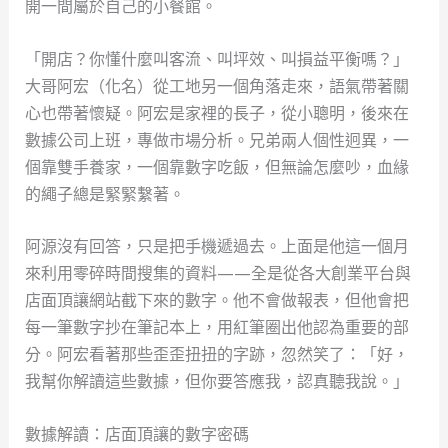
開一間屬於自己的小餐館。
「開店？你懂什麼叫客流、叫坪效、叫損益平衡嗎？」
大哥阿宏（化名）從工地另一個角落走來，語氣帶著關
心也帶著懷疑。阿宏是家裡的長子，從小聰明，後來在
數據公司上班，專做市場分析。兄弟兩人個性迥異，一
個靠雙手養家，一個靠數字吃飯，但無論怎麼吵，血緣
的繩子總是緊緊繫著。
阿源沒有回答，只是把手機遞過去。上面是他這一個月
來利用零碎時間搜集的資料——全是從各大創業平台與
店面頂讓網站截下來的數字。他不會做報表，但他會把
每一筆數字抄在筆記本上，用紅筆圈出他認為重要的部
分。阿宏看著那些歪歪扭扭的字跡，忽然笑了：「好，
我幫你解讀這些數據，但你要答應我，認真聽我說。」
數據解讀：店面頂讓的數字密碼