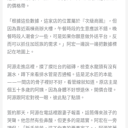
的價格帶。
「根據這些數據，這家店的位置屬於『次級商圈』，但
因為靠近兩棟商辦大樓，午餐時段的生意應該不錯。晚
餐時段人潮會少一些，可是如果你願意做外送平台，反
而可以抓住加班族的需求。」阿宏一邊說一邊把數據標
記在地圖上。
阿源走進店裡，摸了摸灶台的磁磚，檢查水龍頭有沒有
漏水，蹲下來看排水管是否通暢。這是泥水匠的本能
——一間店的骨子裡好不好，看管線就知道。原店主是
個五十多歲的阿姨，因為身體不好想退休，開價合理。
阿源跟阿宏對視一眼，彼此點了點頭。
簽約那天，阿源在電話裡跟妻子報喜，話筒傳來孩子的
哭聲。他忽然有些鼻酸，但更多的是踏實。阿宏在一旁
調侃：「新手爸爸，這下你真的要養家了。」阿源笑著