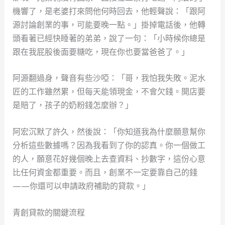
機響了，是老婆打來問他何時回去，他輕聲說：「跟阿
源討論創業的事，可能要晚一點。」掛掉電話後，他轉
頭看著已經快睡著的弟弟，說了一句：「小時候你總是
跟在我屁股後面要糖吃，現在你也要當爸爸了。」
阿源翻過身，聲音有些沙啞：「哥，我怕我失敗。泥水
匠的工作雖然累，但每天能領現金，不會欠錢。開店要
是賠了，孩子的奶粉錢怎麼辦？」
阿宏沉默了許久，然後說：「你知道我為什麼願意幫你
分析這些數據嗎？因為我看到了你的認真。你一個做工
的人，願意花好幾個晚上去查資料、抄數字，這份心意
比任何資金都重要。而且，創業不一定要靠自己的錢
——你還可以申請政府補助的貸款。」
青創貸款的關鍵流程