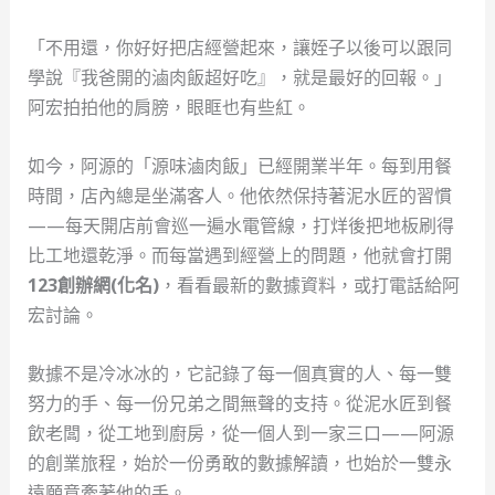
「不用還，你好好把店經營起來，讓姪子以後可以跟同
學說『我爸開的滷肉飯超好吃』，就是最好的回報。」
阿宏拍拍他的肩膀，眼眶也有些紅。
如今，阿源的「源味滷肉飯」已經開業半年。每到用餐
時間，店內總是坐滿客人。他依然保持著泥水匠的習慣
——每天開店前會巡一遍水電管線，打烊後把地板刷得
比工地還乾淨。而每當遇到經營上的問題，他就會打開
123創辦網(化名)
，看看最新的數據資料，或打電話給阿
宏討論。
數據不是冷冰冰的，它記錄了每一個真實的人、每一雙
努力的手、每一份兄弟之間無聲的支持。從泥水匠到餐
飲老闆，從工地到廚房，從一個人到一家三口——阿源
的創業旅程，始於一份勇敢的數據解讀，也始於一雙永
遠願意牽著他的手。