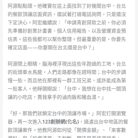
阿源點點頭。他確實在這上面找到了好幾間台中、台北
的餐飲頂讓店面資訊，還試著打過電話詢問，只是還沒
下定決心。阿宏繼續說：「申請青創貸款之前，你必須
先準備好創業計畫書、個人信用報告、以及營運資金預
估表。這些我都可以幫你整理。但最重要的是，你要先
確定店面——你要開在台北還是台中？」
阿源閉上眼睛，腦海裡浮現出這些年跑過的工地。台北
的街頭車水馬龍，人們走路都像在趕時間；台中的步調
慢一些，而且他在那裡有一群工班兄弟，或許能成為第
一批客人。他睜開眼說：「台中。我想在台中找一間頂
讓的小吃店，賣我拿手的滷肉飯和豬血湯。」
「好，那我們就鎖定台中的頂讓市場。」阿宏打開瀏覽
器，再一次進入
123創辦網(化名)
，過濾出台中地區的餐
飲頂讓案件。他教阿源如何從「開價金額」、「來客數