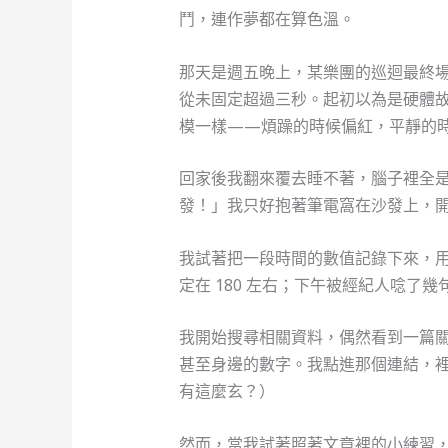
鬥，連作夢都在算色溫。
那天是週五晚上，某樂團的巡迴最終
從未固定超過三秒。起初以為是硬體
模一樣——煩躁的時候偏紅，平靜的
回家後我翻來覆去睡不著，腦子裡全
發！」我只好抱著筆電窩在沙發上，
我試著把一段時間的數值記錄下來，用
定在 180 左右；下午被經紀人唸了
我開始搜尋相關資料，偶然看到一篇
甚至身邊的數字。我點進那個連結，
有這麼玄？）
然而，當我試著照著文章裡的小練習，