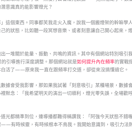
的潛意識真的能影響燈光？
率」這個東西。同事都笑我走火入魔，說我一個搬燈架的幹嘛學
自己的狀態，比如聽一段冥想音樂、或者刻意讓自己開心起來，
跑出一堆關於能量、振動、共鳴的資訊。其中有個網站特別吸引
業的引導進行深度調整。那個網站就是
如何提升內在頻率
的實戰
本白活了——原來我一直在跟頻率打交道，卻從來沒搞懂過它。
光數據會受我影響，那如果我試著「刻意吸引」某種場景，數據
心裡默念：「我希望明天的演出一切順利，燈光零失誤，全場歡
一道光都精準到位，連導播都難得稱讚我：「阿強今天狀態不錯
壞——有時候靈，有時候根本不鳥我。我開始意識到，吸引力法