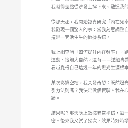
我嚇得差點從沙發上摔下來。難道我
從那天起，我開始認真研究「內在頻
我發現一個驚人的事：當我刻意調整
這是一套活生生的數據系統。
我上網查詢「如何提升內在頻率」，
運動、接觸大自然，還有——透過專
看越覺得自己這幾十年的燈光生涯根
某次彩排空檔，我突發奇想：既然燈
引力法則嗎？我決定做個實驗。我在
蹟。
結果呢？那天晚上數據異常平穩，每
密。後來我又試了幾次，效果時好時