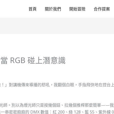
首頁
關於我們
開始冒險
合作提案
 RGB 碰上潛意識
啦！」對講機傳來導播的怒吼，我翻個白眼，手指飛快地在控台
燈光師。別以為燈光師只是按幾個鈕、拉幾個推桿那麼簡單——
密麻麻的 DMX 數值：紅 200、綠 128、藍 55、紫外線 0…