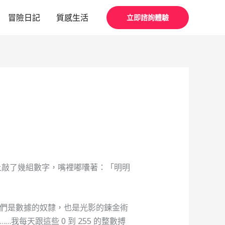
冒險日記
質感生活
立即諮詢體驗
上敲了幾組數字，嘴裡嘟囔著：「明明
我們是數據的奴隸，也是光影的鍊金術
…我每天跟這些 0 到 255 的整數搏