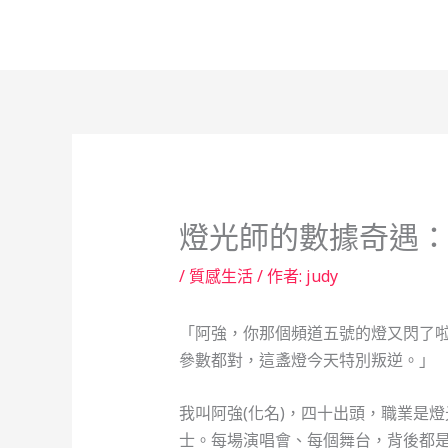
跳
至
主
要
內
容
燈光師的數據奇遇：當
/
質感生活
/ 作者:
judy
「阿強，你那個頻道五號的燈又閃了
參數都對，這盞燈今天特別叛逆。」
我叫阿強(化名)，四十出頭，職業是
士。每場演唱會、每個舞台，背後都是一串密