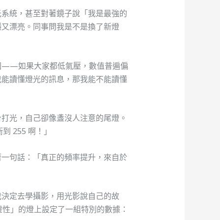
光系統，甚至對著鏡子說「我是最強的
穩又漂亮。同事問我是不是換了新燈
圍——如果大家都低氣壓，數值普遍偏
我能讀懂燈光的訊息，那我能不能讀懂
台打光，自己卻像盞沒人注意的尾燈。
 255 啊！」
著一句話：「真正的頻率提升，來自於
我決定去學攝影，用光影說自己的故
靈性」的燈上設定了一組特別的數據：