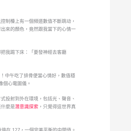
光控制檯上有一個頻道數值不斷跳动，
射出來的顏色，竟然跟我當下的心情一
腳把我踢下床：「要發神經去客廳
動圖！中午吃了排骨便當心情好，數值穩
直像個心電圖儀。
方式投射到外在環境，包括光、聲音、
道什麼是
潛意識探索
，只覺得這世界真
在 127，一個完美平衡的中間值。