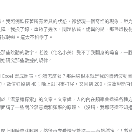
場。我照例監控著所有燈具的狀態，卻發現一個奇怪的現象：燈
故障，我換了線、重啟了幾次，問題依舊。詭異的是，那盞燈投
時候轉藍。這太不科學了。
是那些跳動的數字。老婆（化名小美）受不了我翻身的噪音，一
開始研究那些數據的規律。
 Excel 畫成圖表。你猜怎麼著？那曲線根本就是我的情緒波
幾句，數值狂掉到 40；晚上跟同事打屁，又回到 200。這盞燈簡
關於「潛意識探索」的文章。文章說，人的內在頻率會透過各種
裡面講了一些關於潛意識和頻率的原理。（沒錯，我那時還不知
閉上眼睛專注呼吸，然後再去看燈光數據——竟然穩定了！數值停