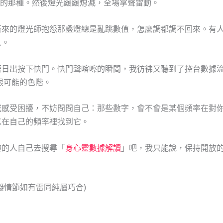
白，最亮的那種。然後燈光緩緩熄滅，全場掌聲雷動。
新來的燈光師抱怨那盞燈總是亂跳數值，怎麼調都調不回來。有
人。
著日出按下快門。快門聲喀嚓的瞬間，我彷彿又聽到了控台數據
無限可能的色階。
或感受困擾，不妨問問自己：那些數字，會不會是某個頻率在對
以在自己的頻率裡找到它。
趣的人自己去搜尋「
身心靈數據解讀
」吧，我只能說，保持開放
擬情節如有雷同純屬巧合)