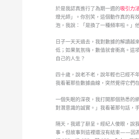
於是我認真進行了為期一週的
吸引力
燈光師」。你別笑，這個動作真的有
泡，我說：「是換了一種頻率啦。」
日子一天天過去，我對數據的解讀越
低；如果氣氛嗨，數值就會衝高。這
自己的人生？
四十歲，說老不老，說年輕也已經不
我看著那些數據曲線，突然覺得它們在跟
一個失眠的深夜，我打開那個熟悉的
對潛意識的誠實。」我看著那句話，
隔天，我遞了辭呈。經紀人傻眼，說
事。但故事到這裡還沒有結束——因