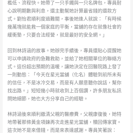
檻低、流程快。她帶了一只手鐲與一只名牌包，專員耐
心說明期數與利息，還主動幫她計算最省錢的還款方
式。劉怡君順利度過難關，事後她逢人就說：「有時候
幾萬塊就能救一個家庭的平衡，當舖的存在就像社會的
緩衝墊，只要合法經營，就是最好的安全網。」
回到林詩涵的故事。她辦完手續後，專員還貼心提醒她
可以申請政府的急難救助，並給了她相關單位的聯絡方
式。這份超出預期的溫暖，讓她決定在回醫院路上發了
一則動態：「今天在星光當舖（化名）體驗到前所未有
的信任，不是冰冷交易，而是有人願意聽你說話，幫你
找出路。」短短幾小時就收到上百個讚，許多朋友私訊
問她細節，她也大方分享自己的經驗。
林詩涵後來順利繳清父親的醫療費，父親康復後，她特
地帶著那條黃金項鍊再次走進星光當舖，贖回傳家寶。
這次她不是來借錢，而是來表達感謝。專員笑著說：