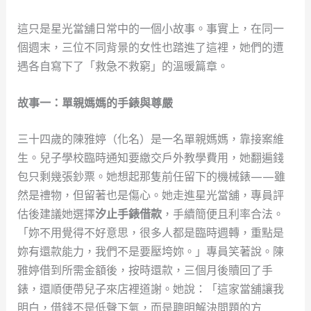
這只是星光當舖日常中的一個小故事。事實上，在同一
個週末，三位不同背景的女性也踏進了這裡，她們的遭
遇各自寫下了「救急不救窮」的溫暖篇章。
故事一：單親媽媽的手錶與尊嚴
三十四歲的陳雅婷（化名）是一名單親媽媽，靠接案維
生。兒子學校臨時通知要繳交戶外教學費用，她翻遍錢
包只剩幾張鈔票。她想起那隻前任留下的機械錶——雖
然是禮物，但留著也是傷心。她走進星光當舖，專員評
估後建議她選擇
汐止手錶借款
，手續簡便且利率合法。
「妳不用覺得不好意思，很多人都是臨時週轉，重點是
妳有還款能力，我們不是要壓垮妳。」專員笑著說。陳
雅婷借到所需金額後，按時還款，三個月後贖回了手
錶，還順便帶兒子來店裡道謝。她說：「這家當舖讓我
明白，借錢不是低聲下氣，而是聰明解決問題的方