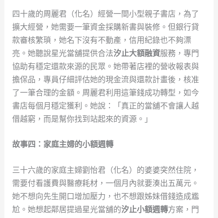
四十歲的周麗君（化名）經營一間小型親子書店，為了
擴大經營，她需要一筆資金採購新書與裝修。但銀行貸
款審核繁瑣，她名下沒有不動產，信用紀錄也不夠漂
亮。她聽說星光當舖提供合法
汐止大額融資
服務，專門
協助有穩定還款來源的民眾。她帶著店裡的營收報表與
擔保品，專員仔細評估她的現金流與還款計畫後，核准
了一筆合理的金額。周麗君利用這筆錢成功轉型，如今
書店每個月穩定獲利。她說：「真正的當舖不會讓人越
借越窮，而是幫你找到站起來的資源。」
故事四：家庭主婦的小額週轉
三十六歲的家庭主婦劉怡君（化名）的婆婆突然住院，
需要付看護費與醫療耗材，一個月內就要湊出五萬元。
她不想向先生開口增加壓力，也不想跟姊妹借錢造成尷
尬。她想起鄰居提過星光當舖的
汐止小額週轉
方案，門