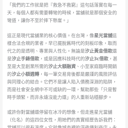
「我們的工作就是把『救急不救窮』這句話落實在每一
天，每個人都有需要轉彎的時候，當舖就是那個安全的
彎道，讓你不至於摔下懸崖。」
這正是現代當舖業的核心價值。在台灣，像
星光當舖
這
樣合法合規的業者，早已擺脫舊時代的刻板印象，取而
代之的是透明、專業與人性化。無論是
汐止黃金借款
還
是
汐止手錶借款
，或是因應科技時代的
汐止3c借款
，甚
至是大至創業所需的
汐止大額融資
、小至家庭臨時開銷
的
汐止小額週轉
，每一筆交易背後都是嚴謹的風險評估
與同理心的結合。它們不是讓人陷入債務深淵的陷阱，
而是社會安全網中不可或缺的一環，幫助那些「只是暫
時手頭緊，而非永遠沒能力還」的人重新站穩腳步。
或許你對當舖還停留在冰冷的想像，但走進星光當舖
（化名）的這四位女性，用她們的真實經歷告訴我們：
當舖可以很有溫度。它就像城市裡的深夜便利商店，永