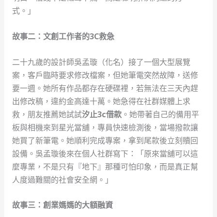
式。」
故事二：文創工作者的3C救急
二十九歲的設計師吳孟璇（化名）接了一個大型展覽
案，客戶臨時要求修改檔案，但她筆電突然故障，送修
要一週。她所有作品都存在硬碟裡，若無法在三天內趕
出修改稿，違約金高達十萬。她急得在社群媒體上求
救，朋友推薦她試試
汐止3c借款
。她帶著自己的備用平
板與相機來到星光當舖，專員快速檢測後，當場撥款讓
她買了新筆電。她順利完成專案，拿到尾款後立刻贖回
設備。吳孟璇後來在個人社群寫下：「原來當舖可以這
麼專業，不是只有『地下』那種可怕印象，而是真正幫
人度過難關的社會安全網。」
故事三：創業媽媽的大額融資