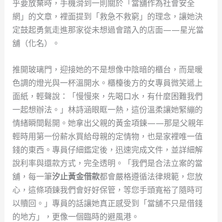
乎要放棄時，手機滑到一則關於「當舖作為社會安全
網」的文章，裡面提到「救急不救窮」的理念，讓她決
定鼓起勇氣走進那家從未想過會踏入的店面——星光當
舖（化名）。
推開玻璃門，迎接她的不是想像中陰暗的櫃台，而是暖
色調的燈光與一杯溫開水。櫃檯後方的女專員微笑遞上
面紙，輕聲說：「慢慢來，先喝口水，有什麼困難我們
一起想辦法。」林詩涵眼眶一熱，這份溫柔讓她緊繃的
情緒瞬間鬆開。她拿出父親的黃金項鍊——那是父親年
輕時用第一份薪水買給母親的定情物，也是家裡唯一值
錢的東西。專員仔細鑑定後，迅速完成文件，並詳細解
說利率與還款方式，完全透明。「我們是合法立案的當
舖，每一筆
汐止黃金借款
都會嚴格遵循法律規範，您放
心，這條項鍊我們會好好保管，等您手頭寬裕了隨時可
以贖回。」專員的話讓她真正感受到「當舖不只是借錢
的地方」，更像一個臨時的避風港。