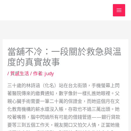
跳
至
主
要
內
容
當舖不冷：一段關於救急與溫
度的真實故事
/
質感生活
/ 作者:
judy
三十歲的林詩涵（化名）站在台北街頭，手機螢幕上閃
著醫院傳來的繳費通知，數字像針一樣扎進她眼裡。父
親心臟手術需要一筆二十萬的保證金，而她這個月在文
化教育機構的薪水還沒入帳，存款也不過三萬出頭。她
咬著嘴唇，腦中閃過所有可能的借錢管道——銀行貸款
要等三到五個工作天，親友開口又怕欠人情，正當她幾