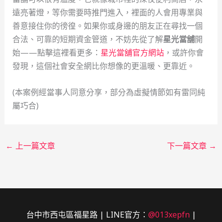
遠亮著燈，等你需要時推門進入，裡面的人會用專業與
善意接住你的徬徨。如果你或身邊的朋友正在尋找一個
合法、可靠的短期資金管道，不妨先從了解
星光當舖
開
始——點擊這裡看更多：
星光當舖官方網站
，或許你會
發現，這個社會安全網比你想像的更溫暖、更靠近。
(本案例經當事人同意分享，部分為虛擬情節如有雷同純
屬巧合)
←
上一篇文章
下一篇文章
→
台中市西屯區福星路 | LINE官方：
@013xepfn
|