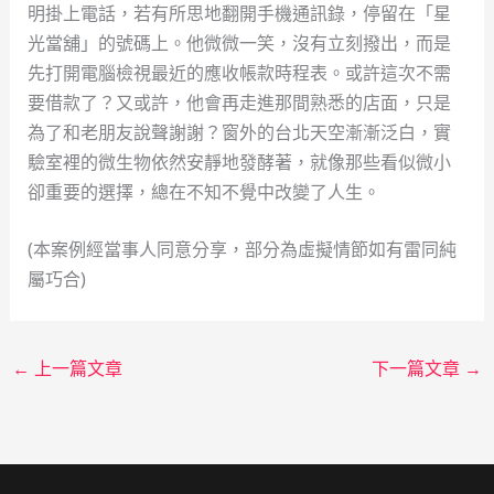
明掛上電話，若有所思地翻開手機通訊錄，停留在「星
光當舖」的號碼上。他微微一笑，沒有立刻撥出，而是
先打開電腦檢視最近的應收帳款時程表。或許這次不需
要借款了？又或許，他會再走進那間熟悉的店面，只是
為了和老朋友說聲謝謝？窗外的台北天空漸漸泛白，實
驗室裡的微生物依然安靜地發酵著，就像那些看似微小
卻重要的選擇，總在不知不覺中改變了人生。
(本案例經當事人同意分享，部分為虛擬情節如有雷同純
屬巧合)
←
上一篇文章
下一篇文章
→