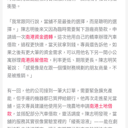
衝墊。
「我常跟同行說，當舖不是最後的選擇，而是聰明的選
擇。」陳志明後來又因為臨時需要幫下游廠商墊款，申
請過一次
南港資金週轉
。這次他用自己的轎車辦理汽車
借款，過程更快速，當天就拿到錢。專員還告訴他，如
果之後有更大筆的資金需求，可以用他名下另一間小公
寓辦理
南港房屋借款
，利率更低、期限更長。陳志明笑
著說：「感覺像是在跟一個懂財務規劃的朋友商量，不
是被推銷。」
有一回，他的公司接到一筆大訂單，需要緊急擴充產
能，但手邊的機器都已質押給銀行。他再次走進星光當
舖，這次專員建議他使用另一塊農地申請
南港土地借
款
，並搭配部分汽車借款，靈活調度。陳志明發現，當
舖的服務其實很像實驗室裡的「緩衝溶液」——能在劇