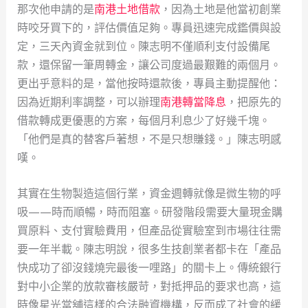
那次他申請的是
南港土地借款
，因為土地是他當初創業
時咬牙買下的，評估價值足夠。專員迅速完成鑑價與設
定，三天內資金就到位。陳志明不僅順利支付設備尾
款，還保留一筆周轉金，讓公司度過最艱難的兩個月。
更出乎意料的是，當他按時還款後，專員主動提醒他：
因為近期利率調整，可以辦理
南港轉當降息
，把原先的
借款轉成更優惠的方案，每個月利息少了好幾千塊。
「他們是真的替客戶著想，不是只想賺錢。」陳志明感
嘆。
其實在生物製造這個行業，資金週轉就像是微生物的呼
吸——時而順暢，時而阻塞。研發階段需要大量現金購
買原料、支付實驗費用，但產品從實驗室到市場往往需
要一年半載。陳志明說，很多生技創業者都卡在「產品
快成功了卻沒錢燒完最後一哩路」的關卡上。傳統銀行
對中小企業的放款審核嚴苛，對抵押品的要求也高，這
時像星光當舖這樣的合法融資機構，反而成了社會的緩