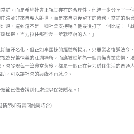
用當舖，而是希望社會正視其存在的合理性。他進一步分享了一
的崩潰並非來自親人離世，而是來自身後留下的債務。當舖的融
險理賠，這難道不是一種社會支持嗎？他最後打了一個比喻：「
在懸崖邊，盡力拉住那些差一步就墜落的人。」
長期被汙名化，但正如李國棟的經驗所揭示，只要業者恪遵法令
被視為兄弟情義的江湖場所，而應被理解為一個具備專業估價、
視，會發現每一筆典當背後，都是一個正在努力穩住生活的普通
協助，可以讓社會的邊緣不再冰冷。
分細節已做去識別化處理以保護隱私。）
擬情節如有雷同純屬巧合)