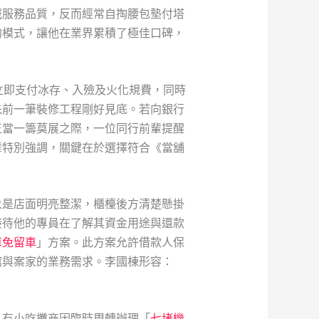
減服務品質，反而經常自掏腰包墊付塔
的模式，讓他在業界累積了極佳口碑，
立即支付冰存、入殮及火化規費，同時
先前一筆裝修工程剛好見底。若向銀行
正當一籌莫展之際，一位同行前輩提醒
輩特別強調，關鍵在於選擇符合《當舖
象是店面明亮整潔，櫃檯後方清楚懸掛
接待他的專員在了解其資金用途與還款
車免留車
」方案。此方案允許借款人保
館與案家的業務需求。李國棟形容：
：有小吃攤商因臨時周轉辦理「
七堵機