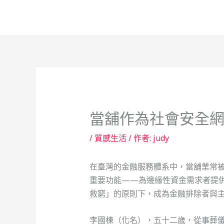
跳
至
主
要
內
容
當舖作為社會安全
/
質感生活
/ 作者:
judy
在臺灣的金融服務體系中，當舖業常
重要功能——為邊緣性資金需求者提
救窮」的原則下，成為金融排除者與
李國棟（化名），五十二歲，從事葬