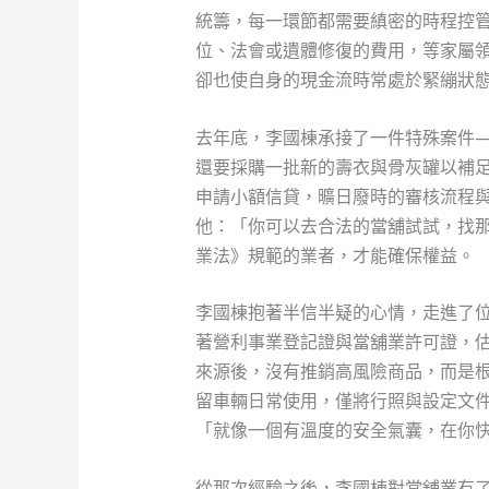
統籌，每一環節都需要縝密的時程控
位、法會或遺體修復的費用，等家屬
卻也使自身的現金流時常處於緊繃狀
去年底，李國棟承接了一件特殊案件
還要採購一批新的壽衣與骨灰罐以補
申請小額信貸，曠日廢時的審核流程
他：「你可以去合法的當舖試試，找
業法》規範的業者，才能確保權益。
李國棟抱著半信半疑的心情，走進了
著營利事業登記證與當舖業許可證，
來源後，沒有推銷高風險商品，而是
留車輛日常使用，僅將行照與設定文
「就像一個有溫度的安全氣囊，在你
從那次經驗之後，李國棟對當舖業有