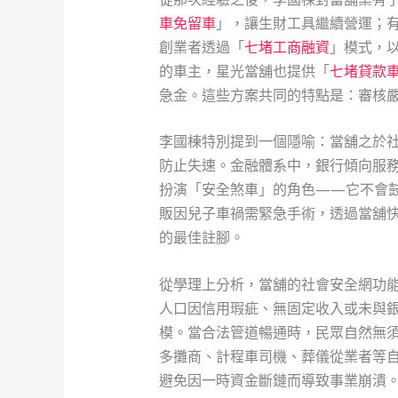
車免留車
」，讓生財工具繼續營運；
創業者透過「
七堵工商融資
」模式，
的車主，星光當舖也提供「
七堵貸款
急金。這些方案共同的特點是：審核
李國棟特別提到一個隱喻：當舖之於
防止失速。金融體系中，銀行傾向服
扮演「安全煞車」的角色——它不會
販因兒子車禍需緊急手術，透過當舖
的最佳註腳。
從學理上分析，當舖的社會安全網功
人口因信用瑕疵、無固定收入或未與
模。當合法管道暢通時，民眾自然無
多攤商、計程車司機、葬儀從業者等
避免因一時資金斷鏈而導致事業崩潰