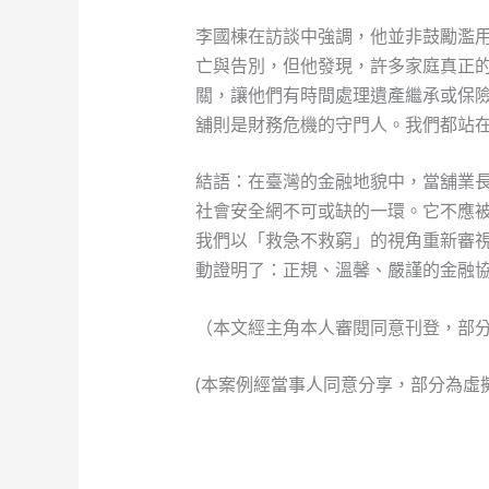
李國棟在訪談中強調，他並非鼓勵濫
亡與告別，但他發現，許多家庭真正
關，讓他們有時間處理遺產繼承或保
舖則是財務危機的守門人。我們都站
結語：在臺灣的金融地貌中，當舖業
社會安全網不可或缺的一環。它不應
我們以「救急不救窮」的視角重新審
動證明了：正規、溫馨、嚴謹的金融
（本文經主角本人審閱同意刊登，部
(本案例經當事人同意分享，部分為虛