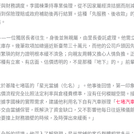
管與財務調度。李國棟秉持專業倫理，從不因家屬經濟拮据而削
領到保險理賠或政府補助後再行結算。這種「先服務、後收款」
態。
——一位獨居長者往生，身後並無親屬，由里長委託處理。他需
足庫存。幾筆款項加總逼近新臺幣三十萬元，而他的公司戶頭因
與繁瑣的財力證明根本緩不濟急；向親友周轉又擔心人情負擔。
那種有立案、有店面、估價透明的，不是那種『地下』的。」前
位於基隆七堵區的「星光當舖（化名）」。他事後回憶，第一印
估價流程完全比照法定利率與倉棧費標準，沒有任何模糊空間。
根據李國棟的實際需求，建議他利用名下自有汽車辦理「
七堵汽
件交由當舖保管，既解決了資金缺口，又不影響他每日往返殯儀
快要撞上財務牆壁的時候，及時彈出來緩衝。」
了全新的認識。他深入了解發現，星光當舖的客戶群體相當多元