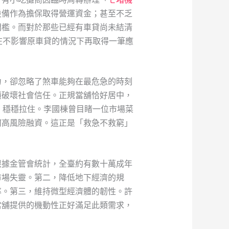
設備作為擔保取得營運資金；甚至不乏
門檻。而對於那些已經有車貸尚未結清
在不影響原車貸的情況下再取得一筆應
力，卻忽略了煞車能夠在最危急的時刻
債破壞社會信任。正規當舖恰好居中，
）穩穩拉住。李國棟曾目睹一位市場菜
何高風險融資。這正是「救急不救窮」
根據金管會統計，全臺約有數十萬成年
市場失靈。第二，降低地下經濟的規
率。第三，維持微型經濟體的韌性。許
當舖提供的機動性正好滿足此類需求，