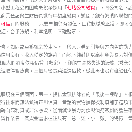
有小型工程公司因應急稅務採用「
七堵公司融資
」，將公司名下
以商業登記與生財器具進行中額度融資，避開了銀行繁瑣的聯徵
車可借
」的服務——只要車輛仍有殘值，且貸款繳款正常，即可
嚴謹、合乎法規、利率透明、不碰賭毒。
社會，如同煞車系統之於車輛。一般人只看到引擎與方向盤的動
務信用良好、收入穩定的族群；而地下錢莊則以高利貸與暴力討
鼓勵人們過度依賴借貸（救窮），卻能在突然失速的邊緣（救急
快速取得醫療費，三個月後賣菜還清借款，從此再也沒有碰過任
能體現在三個層面：第一，提供金融排除者的「最後一哩路」。
銀行往來而無法獲得正規信貸，當舖的實物擔保機制填補了這項
須轉向高利貸或非法融資，從而減少暴力討債與債務悲劇的發生
自營作業者，其資金需求往往具有「急、短、小、頻」的特徵，
。