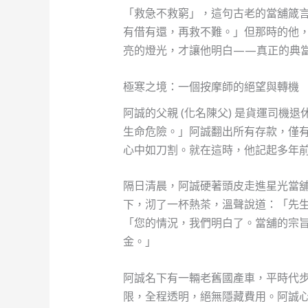
「救急不救窮」，這句古老的當舖箴
有借有還，再救不難。」但那時的他
亮的燈光，才讓他明白——真正的典
極寒之境：一個按摩師的絕望與轉機
阿誠的父親 (化名陳父) 是貨運司
生命危險。」阿誠翻出所有存款，僅
心中如刀割。就在這時，他記起多年
隔日清晨，阿誠硬著頭皮走進星光當
下，沏了一杯熱茶，溫聲說道：「先
「您的情況，我們明白了。當舖的宗
金。」
阿誠名下有一輛老舊國產車，平時代
限，全程透明，絕無隱藏費用。阿誠