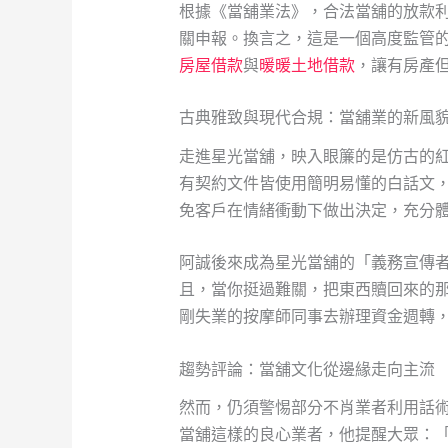
根據《當舖業法》，合法當舖的放款利
關申報。換言之，這是一個高度監管
房屋借款
與
暖暖土地借款
，讓有房產
古典雅致與現代合規：當舖業的新風
走進星光當舖，映入眼簾的是仿古的
有契約文件皆使用簡明易懂的白話文
免客戶在情緒衝動下做出決定，充分
阿誠後來成為星光當舖的「義務宣傳
且，當你挺過難關，把東西贖回來的
剛失業的按摩師同事去辦理資金週轉
趨勢評論：當舖文化從邊緣走向主流
然而，仍須警惕部分不肖業者利用話
當舖這樣的良心業者，他提醒大眾：