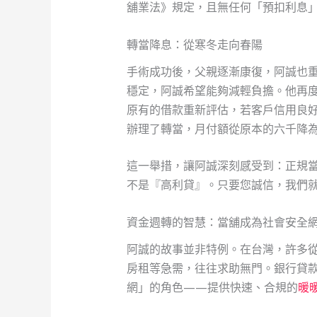
舖業法》規定，且無任何「預扣利息
轉當降息：從寒冬走向春陽
手術成功後，父親逐漸康復，阿誠也
穩定，阿誠希望能夠減輕負擔。他再
原有的借款重新評估，若客戶信用良
辦理了轉當，月付額從原本的六千降
這一舉措，讓阿誠深刻感受到：正規
不是『高利貸』。只要您誠信，我們
資金週轉的智慧：當舖成為社會安全
阿誠的故事並非特例。在台灣，許多
房租等急需，往往求助無門。銀行貸
網」的角色——提供快速、合規的
暖