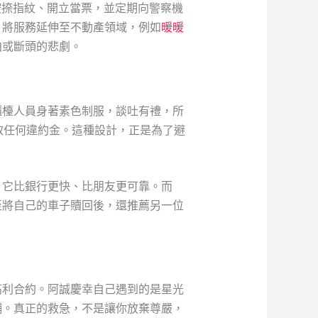
按捺指紋、開立當票，並定期向警察機
，將服務延伸至不動產領域，例如
暖暖
拍或斷頭的悲劇。
櫃檯人員身著素色制服，談吐有禮，所
取任何違約金。這種設計，正是為了避
，它比銀行更快、比朋友更可靠。而
至將自己的車子贖回後，還推薦另一位
高利合約。阿誠慶幸自己遇到的是星光
舖。真正的救急，不是讓你放棄尊嚴，