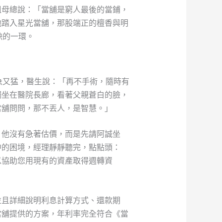
祖母總說：「當舖是窮人最後的當鋪，
他踏入星光當舖，那股端正的檀香與明
缺的一環。
又急又猛，醫生說：「再不手術，隨時有
獨坐在醫院長廊，看著父親蒼白的臉，
當舖問問，那不丟人，是智慧。」
。他沒有急著估價，而是先請阿誠坐
中的困境，經理靜靜聽完，點點頭：
以協助您用現有的資產取得週轉資
並且詳細說明利息計算方式、還款期
當舖提供的方案，年利率完全符合《當