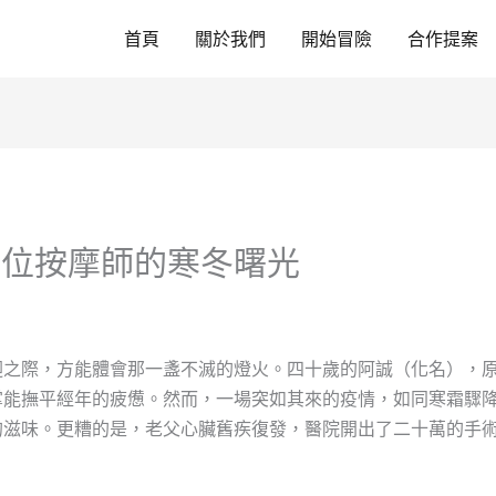
首頁
關於我們
開始冒險
合作提案
一位按摩師的寒冬曙光
迴之際，方能體會那一盞不滅的燈火。四十歲的阿誠（化名），
掌能撫平經年的疲憊。然而，一場突如其來的疫情，如同寒霜驟
的滋味。更糟的是，老父心臟舊疾復發，醫院開出了二十萬的手