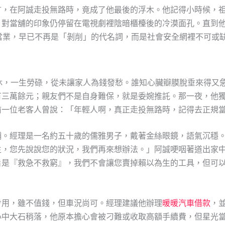
言，在阿誠走投無路時，竟成了他最後的浮木。他記得小時候，
，對當舖的印象仍停留在電視劇裡陰暗櫃檯後的冷漠面孔。直到
當業，早已不再是「剝削」的代名詞，而是社會安全網裡不可或
機退休，一生勞碌，從未讓家人為錢發愁。誰知心臟瓣膜脫垂來得
有三萬餘元；親友們不是自身難保，就是委婉推託。那一夜，他
前一位老客人曾說：「年輕人啊，真正走投無路時，記得去正規
舖。經理是一名約五十歲的儒雅男子，戴著金絲眼鏡，語氣沉穩
生，您先說說您的狀況，我們再來想辦法。」阿誠哽咽著道出家
旨是『救急不救窮』，我們不會讓您賣掉賴以為生的工具，但可
步用，雖不值錢，但車況尚可。經理建議他辦理
暖暖汽車借款
，
心中大石稍落，他原本擔心會被刁難或收取高額手續費，但星光