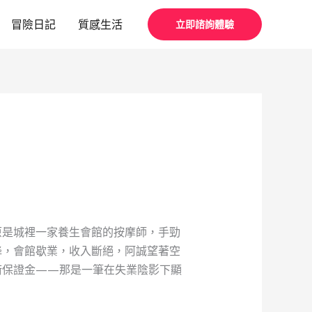
冒險日記
質感生活
立即諮詢體驗
原是城裡一家養生會館的按摩師，手勁
降，會館歇業，收入斷絕，阿誠望著空
術保證金——那是一筆在失業陰影下顯