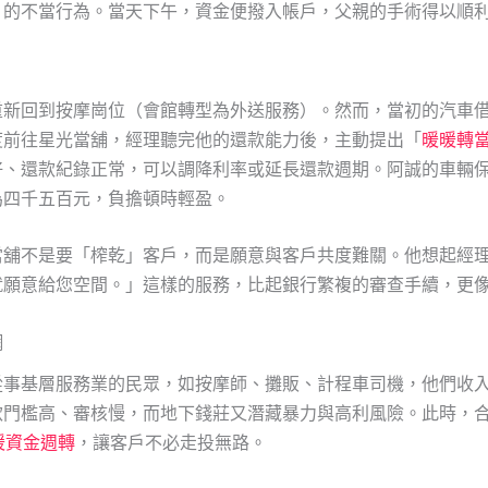
」的不當行為。當天下午，資金便撥入帳戶，父親的手術得以順
重新回到按摩崗位（會館轉型為外送服務）。然而，當初的汽車
度前往星光當舖，經理聽完他的還款能力後，主動提出「
暖暖轉
好、還款紀錄正常，可以調降利率或延長還款週期。阿誠的車輛
為四千五百元，負擔頓時輕盈。
當舖不是要「榨乾」客戶，而是願意與客戶共度難關。他想起經
就願意給您空間。」這樣的服務，比起銀行繁複的審查手續，更
網
從事基層服務業的民眾，如按摩師、攤販、計程車司機，他們收
款門檻高、審核慢，而地下錢莊又潛藏暴力與高利風險。此時，
暖資金週轉
，讓客戶不必走投無路。