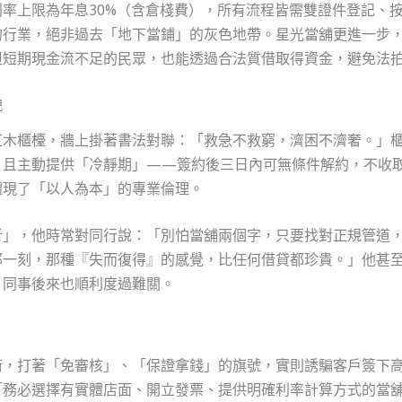
率上限為年息30%（含倉棧費），所有流程皆需雙證件登記、
的行業，絕非過去「地下當鋪」的灰色地帶。星光當舖更進一步
但短期現金流不足的民眾，也能透過合法質借取得資金，避免法
貌
紅木櫃檯，牆上掛著書法對聯：「救急不救窮，濟困不濟奢。」
，且主動提供「冷靜期」——簽約後三日內可無條件解約，不收
體現了「以人為本」的專業倫理。
者」，他時常對同行說：「別怕當舖兩個字，只要找對正規管道
那一刻，那種『失而復得』的感覺，比任何借貸都珍貴。」他甚
，同事後來也順利度過難關。
術，打著「免審核」、「保證拿錢」的旗號，實則誘騙客戶簽下
「務必選擇有實體店面、開立發票、提供明確利率計算方式的當