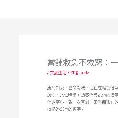
跳
至
主
要
內
容
當舖救急不救窮：
/
質感生活
/ 作者:
judy
歲月如流，世間冷暖，往往在暗夜低
沉穩、穴位精準，熟客們總說他的指
蕩的掌心，第一次嘗到「束手無策」
得格外沉重的數字。