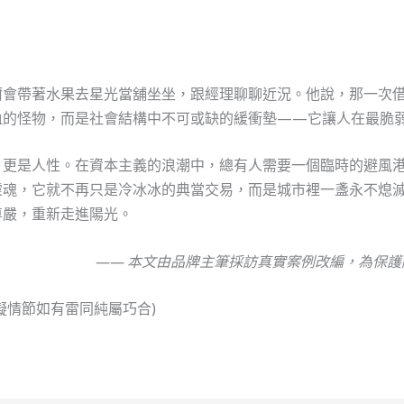
爾會帶著水果去星光當舖坐坐，跟經理聊聊近況。他說，那一次
血的怪物，而是社會結構中不可或缺的緩衝墊——它讓人在最脆
，更是人性。在資本主義的浪潮中，總有人需要一個臨時的避風
靈魂，它就不再只是冷冰冰的典當交易，而是城市裡一盞永不熄
尊嚴，重新走進陽光。
—— 本文由品牌主筆採訪真實案例改編，為保
擬情節如有雷同純屬巧合)