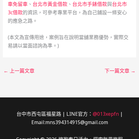
車免留車
、
台北市黃金借款
、
台北市手錶借款
與
台北市
3c借款
的資訊，可參考專業平台，為自己鋪設一條安心
的應急之路。
(本文為宣傳用途，案例旨在說明當舖業務優勢，實際交
易請以當面諮詢為準。)
←
上一篇文章
下一篇文章
→
台中市西屯區福星路 | LINE官方：
@013xepfn
|
Email:mns394314915@gmail.com