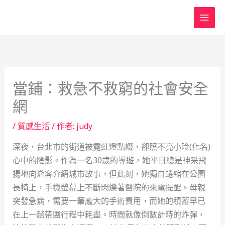
跳
至
主
要
內
容
當鋪：救急不救窮的社會安全
網
/
質感生活
/ 作者:
judy
深夜，台北市的街道被霓虹燈點綴，卻照不亮小玲(化名)
心中的陰影。作為一名30歲的導遊，她平日總是神采飛
揚地向遊客介紹城市故事，但此刻，她獨自蜷縮在公園
長椅上，手機螢幕上不斷閃爍著醫院的來電提醒。母親
突發急病，需要一筆龐大的手術費用，而她的積蓄早已
在上一趟帶團行程中耗盡。時間就像倒數計時的炸彈，