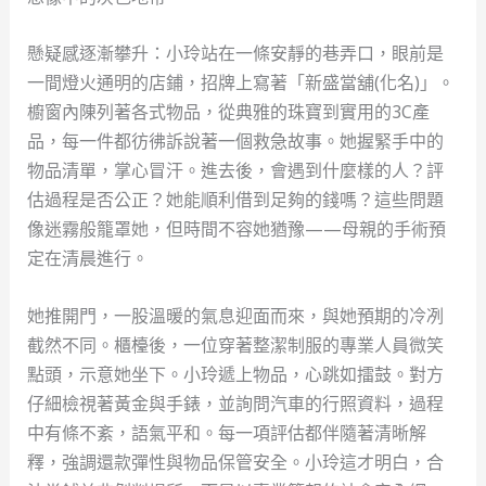
懸疑感逐漸攀升：小玲站在一條安靜的巷弄口，眼前是
一間燈火通明的店鋪，招牌上寫著「新盛當舖(化名)」。
櫥窗內陳列著各式物品，從典雅的珠寶到實用的3C產
品，每一件都彷彿訴說著一個救急故事。她握緊手中的
物品清單，掌心冒汗。進去後，會遇到什麼樣的人？評
估過程是否公正？她能順利借到足夠的錢嗎？這些問題
像迷霧般籠罩她，但時間不容她猶豫——母親的手術預
定在清晨進行。
她推開門，一股溫暖的氣息迎面而來，與她預期的冷冽
截然不同。櫃檯後，一位穿著整潔制服的專業人員微笑
點頭，示意她坐下。小玲遞上物品，心跳如擂鼓。對方
仔細檢視著黃金與手錶，並詢問汽車的行照資料，過程
中有條不紊，語氣平和。每一項評估都伴隨著清晰解
釋，強調還款彈性與物品保管安全。小玲這才明白，合