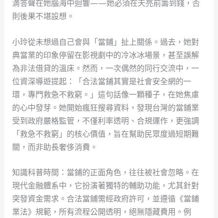
滴答聲在她腦海中迴響——她必須在天亮前籌到錢，否
則後果不堪設想。
小玲從未想過自己會與「當鋪」扯上關係。過去，她對
典當業的印象停留在影視劇中的冷冰冰場景，甚至誤解
為非法借貸的溫床。然而，一次偶然的同行交流中，一
位資深導遊提起：「合法當鋪其實是社會安全網的一
環，專門救急不救窮。」這句話像一顆種子，在她焦慮
的心中發芽。她開始瘋狂搜尋資料，發現台灣的當鋪業
受到政府嚴格監管，不僅利率透明、合規運作，更強調
「救急不救窮」的核心價值，旨在幫助民眾度過短期難
關，而非助長奢侈消費。
知識科普時間：當鋪的正面角色，往往被社會忽略。在
現代金融體系中，它扮演著獨特的輔助功能，尤其針對
突發資金需求。合法當鋪需經政府許可，並遵循《當鋪
業法》規範，所有流程公開透明，絕無隱藏費用。例