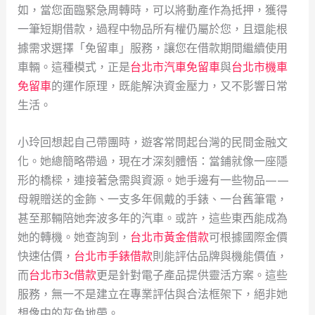
如，當您面臨緊急周轉時，可以將動產作為抵押，獲得
一筆短期借款，過程中物品所有權仍屬於您，且還能根
據需求選擇「免留車」服務，讓您在借款期間繼續使用
車輛。這種模式，正是
台北市汽車免留車
與
台北市機車
免留車
的運作原理，既能解決資金壓力，又不影響日常
生活。
小玲回想起自己帶團時，遊客常問起台灣的民間金融文
化。她總簡略帶過，現在才深刻體悟：當鋪就像一座隱
形的橋樑，連接著急需與資源。她手邊有一些物品——
母親贈送的金飾、一支多年佩戴的手錶、一台舊筆電，
甚至那輛陪她奔波多年的汽車。或許，這些東西能成為
她的轉機。她查詢到，
台北市黃金借款
可根據國際金價
快速估價，
台北市手錶借款
則能評估品牌與機能價值，
而
台北市3c借款
更是針對電子產品提供靈活方案。這些
服務，無一不是建立在專業評估與合法框架下，絕非她
想像中的灰色地帶。