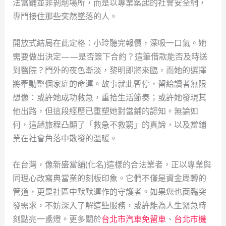
法當鋪並非剝削場所，而是以專業築起的社會安全網，
專門接住那些突然墜落的人。
開放式結局在此定格：小玲聽完報價，深吸一口氣。她
需要做出決定——是否簽下合約？這筆借款能否及時送
到醫院？門外的夜色漸淡，黎明即將來臨，而她的選擇
將牽動整個家庭的命運。故事就此暫停，留給讀者無限
想像：或許她成功救急，重拾生活節奏；或許她發現其
他出路，但這段經歷已重塑她對當鋪的認知。無論如
何，這趟旅程凸顯了「救急不救窮」的真諦，以及當鋪
業在社會角落中散發的溫暖。
在台灣，像新盛當舖(化名)這樣的合法業者，正以專業與
同理心改寫典當業的刻板印象。它們不僅是資金周轉的
管道，更是社區中默默運作的守護者。如果您也面臨突
發需求，不妨深入了解這些服務，或許能為人生緊急時
刻點亮一盞燈。更多關於
台北市汽車免留車
、
台北市機