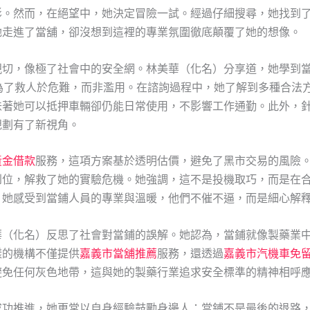
影。然而，在絕望中，她決定冒險一試。經過仔細搜尋，她找到
她走進了當舖，卻沒想到這裡的專業氛圍徹底顛覆了她的想像。
親切，像極了社會中的安全網。林美華（化名）分享道，她學到
為了救人於危難，而非濫用。在諮詢過程中，她了解到多種合法
味著她可以抵押車輛卻仍能日常使用，不影響工作通勤。此外，
規劃有了新視角。
黃金借款
服務，這項方案基於透明估價，避免了黑市交易的風險
到位，解救了她的實驗危機。她強調，這不是投機取巧，而是在
，她感受到當鋪人員的專業與溫暖，他們不催不逼，而是細心解
華（化名）反思了社會對當鋪的誤解。她認為，當鋪就像製藥業
樣的機構不僅提供
嘉義市當舖推薦
服務，還透過
嘉義市汽機車免
避免任何灰色地帶，這與她的製藥行業追求安全標準的精神相呼
成功推進，她更常以自身經驗鼓勵身邊人：當鋪不是最後的退路