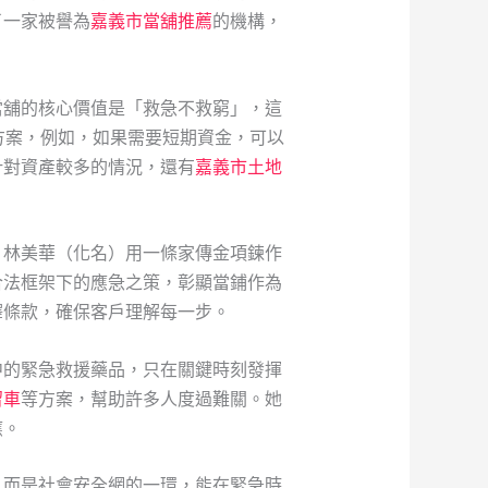
了一家被譽為
嘉義市當舖推薦
的機構，
當舖的核心價值是「救急不救窮」，這
方案，例如，如果需要短期資金，可以
針對資產較多的情況，還有
嘉義市土地
。林美華（化名）用一條家傳金項鍊作
合法框架下的應急之策，彰顯當鋪作為
釋條款，確保客戶理解每一步。
中的緊急救援藥品，只在關鍵時刻發揮
留車
等方案，幫助許多人度過難關。她
應。
，而是社會安全網的一環，能在緊急時