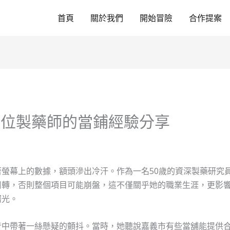
首頁
關於我們
開始冒險
合作提案
一位製藥師的當鋪經驗分享
螢幕上的數據，額頭滲出冷汗。作為一名50歲的資深製藥研究
周轉，否則整個項目可能崩盤，這不僅關乎她的職業生涯，更影
曙光。
音中帶著一絲懸疑的顫抖。當時，她聽說嘉義市有些當舖能提供