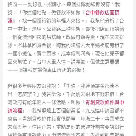
搖頭——動線亂、招牌小、連個排隊動線都沒有。我
說：「你這個地點，做餐飲不如做『
台中餐飲店面頂
讓
』，找一個懂行銷的年輕人來接。」我幫他分析了台
中一中街、逢甲、公益路三種生態，最後把店面頂讓給
一個從澳洲回來的烘焙師，改做可頌專賣，現在天天排
隊。老林拿回資金後，聽我的建議去大甲媽祖廟旁租了
一個小攤位，賣芋頭冰，成本低利潤高，現在他兒子都
回來幫忙了。台中人重人情、講義氣，但做生意要狠
——頂讓就是讓你東山再起的跳板！
但很多年輕朋友跟我說：「李伯，我連頂讓金都湊不
出，怎麼辦？」我告訴你，千萬別去跟地下錢莊借！台
灣政府有給年輕人一條活路，叫做「
青創貸款條件與申
請流程
」。我輔導過上百個創業者，九成連申請書都不
會寫。青創貸款條件其實很簡單：年滿二十、事業成立
未滿五年、信用正常，重點是你的營運計劃書要讓銀行
相信你有還款能力。申請流程也不難：先找到創業輔導