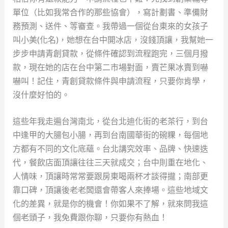
單位（比如我常合作的那些協會），寫計劃書、準備財
務預測、送件、等審查。我帶過一個從台東來的女孩子
叫小美(化名)，她想在台中開冰店，沒錢頂讓，我幫她一
步步申請青創貸款，從條件確認到流程跑完，三個月撥
款，現在她的店在台中第二市場對面，賣芒果冰賣到嚇
嚇叫！記住，青創貸款條件與申請流程，只要你肯學，
沒什麼好怕的。
這些年我走遍台灣南北，從台北迪化街的老茶行，到台
中逢甲的大腸包小腸，再到台南國華街的碗粿，每個地
方都有不同的文化底蘊。台北講究效率、品牌、快速迭
代，餐飲店面頂讓往往三天就成交；台中則重在地化、
人情味，頂讓時常常要跟房東喝兩杯才談得攏；南部更
靠口碑，頂讓後老老闆還會帶客人來捧場。這些地域文
化的差異，就是你的機會！你如果不了解，就來問我這
個老頭子，我免費跟你聊，只要你有熱血！