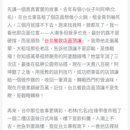
先講一個真真實實的故事。去年有個小伙子叫阿坤(化
名)，在台北東區租了個店面想做小火鍋，租金貴到嚇死
人，三個月就撐不下去。跑來找我時，臉都灰了。我一
看他那店面位置——人潮多但競爭也兇，最好的路不是
硬撐，而是順勢「
台北餐飲店面頂讓
」。我帶他走遍萬
華、大稻埕那些老店，告訴他頂讓不是認輸，是換戰
場！你知道萬華祖師廟旁的阿婆麵線嗎？她當年頂了三
次店，最後在艋舺公園旁站穩，現在一天賣八百碗！阿
坤聽了之後，用我教的談判技巧，成功把東區的店頂讓
給一個做炸雞的，收回一筆資金，轉戰西門町做滷味，
現在月營業額破百萬。記住，台北餐飲店面頂讓不是失
敗，是戰略轉移！
再來，台中那位故事更精彩。老林(化名)在逢甲夜市租了
一個二樓店面做日式丼飯，樓下是飲料攤，人潮上不
去。他急到要跳樓，我從台北專程南下，一進他店裡就