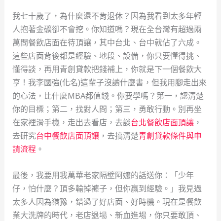
我七十歲了，為什麼還不肯退休？因為我看到太多年輕
人抱著金礦卻不會挖。你知道嗎？現在全台灣有超過兩
萬間餐飲店面在待頂讓，其中台北、台中就佔了六成。
這些店面背後都是經驗、地段、設備，你只要懂得挑、
懂得談，再用青創貸款把錢補上，你就是下一個餐飲大
亨！我李國強(化名)這輩子沒讀什麼書，但我用腳走出來
的心法，比什麼MBA都值錢。你要學嗎？第一，認清楚
你的目標；第二，找對人問；第三，勇敢行動。別再坐
在家裡滑手機，走出去看店，去談
台北餐飲店面頂讓
，
去研究
台中餐飲店面頂讓
，去搞清楚
青創貸款條件與申
請流程
。
最後，我要用我萬華老家隔壁阿嬤的話送你：「少年
仔，怕什麼？頂多輸掉褲子，但你贏到經驗。」我見過
太多人因為猶豫，錯過了好店面、好時機。現在是餐飲
業大洗牌的時代，老店退場、新血進場，你只要敢頂、