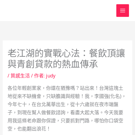
跳
至
主
要
內
容
老江湖的實戰心法：餐飲頂讓
與青創貸款的熱血傳承
/
質感生活
/ 作者:
judy
各位年輕創業家，你還在猶豫嗎？站出來！台灣這塊土
地從來不缺機會，只缺膽識與經驗！我，李國強(化名)，
今年七十，在台北萬華出生，從十六歲就在夜市端盤
子，到現在幫人做餐飲諮詢，看盡大起大落。今天我要
用我這條老命跟你保證，只要抓對門路，哪怕你口袋空
空，也能翻出浪花！