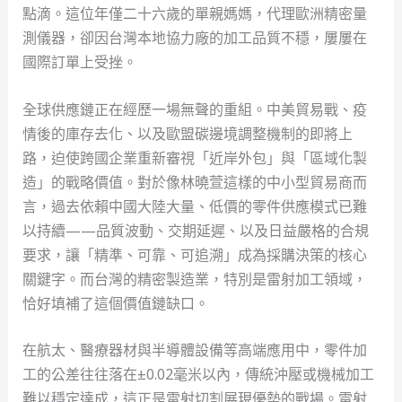
點滴。這位年僅二十六歲的單親媽媽，代理歐洲精密量
測儀器，卻因台灣本地協力廠的加工品質不穩，屢屢在
國際訂單上受挫。
全球供應鏈正在經歷一場無聲的重組。中美貿易戰、疫
情後的庫存去化、以及歐盟碳邊境調整機制的即將上
路，迫使跨國企業重新審視「近岸外包」與「區域化製
造」的戰略價值。對於像林曉萱這樣的中小型貿易商而
言，過去依賴中國大陸大量、低價的零件供應模式已難
以持續——品質波動、交期延遲、以及日益嚴格的合規
要求，讓「精準、可靠、可追溯」成為採購決策的核心
關鍵字。而台灣的精密製造業，特別是雷射加工領域，
恰好填補了這個價值鏈缺口。
在航太、醫療器材與半導體設備等高端應用中，零件加
工的公差往往落在±0.02毫米以內，傳統沖壓或機械加工
難以穩定達成，這正是雷射切割展現優勢的戰場。雷射