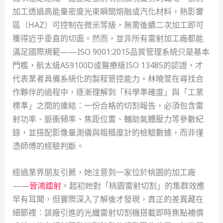
加工透過高能量密度光束瞬間熔融或汽化材料，熱影響
區（HAZ）可控制在微米等級，無需後續二次加工即可
獲得近乎垂直的切面。然而，並非所有雷射加工廠都能
滿足國際規範——ISO 9001:2015品質管理系統只是基本
門檻，航太級AS9100D或醫療級ISO 13485的認證，才
代表業者具備系統化的製程管控能力。林曉萱在尋找合
作夥伴的過程中，逐漸理解到「科學準確度」與「工業
標準」之間的連結：一份合格的切割報告，必須包含雷
射功率、脈衝頻率、焦距位置、輔助氣體壓力等參數紀
錄，並搭配影像量測儀與粗糙度計的檢驗數據，而非僅
憑師傅的經驗判斷。
經過業界朋友引薦，她注意到一家位於桃園的加工廠
——
晉鴻鐳射
。起初她對「桃園雷射切割」的集群效應
早有耳聞，但實際深入了解後才發現，真正的差異藏在
細節裡：該廠引進的光纖雷射切割機搭載即時焦點補償