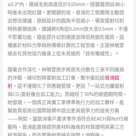
±0.3°內，邊緣毛刺高度低於0.05mm，經鹽霧測試48小
時後未出現紅鏽。更關鍵的是，晉鴻的工程團隊主動提
出修改建議：原始設計的圓角半徑過小，導致雷射切割
時熱累積過高，建議將R角從0.2mm放大至0.5mm，不僅
不影響功能，還能提升切割速度並降低熱變形風險。這
種基於材料力學與熱傳導計算的工程思維，正是林曉萱
過去在其他協力廠身上從未見過的「技術權威性」。
隨著合作深化，林曉萱逐步將原先分散在三家不同廠商
的沖壓、線切割與雷射加工訂單，集中委託給
晉鴻鐳
射
。這不僅簡化了供應鏈管理，更因「一站式光纖雷射
與CO₂雷射複合加工能力」而縮短了30%的總週期時間。
她發現，一個真正具備工業標準執行力的加工夥伴，能
幫助貿易商在國際競標中提出更具競爭力的技術方案
——例如，當歐洲客戶要求零件須符合REACH與RoHS規
範時，晉鴻能直接提供原材料廠商的材質證明與第三方
檢測報告，而不需要她再繞去詢問上游鋼廠。