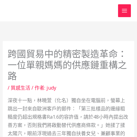
跳
至
主
要
內
容
跨國貿易中的精密製造革命：
一位單親媽媽的供應鏈重構之
路
/
質感生活
/ 作者:
judy
深夜十一點，林曉萱（化名）獨自坐在電腦前，螢幕上
跳出一封來自歐洲客戶的郵件：「第三批樣品的邊緣粗
糙度仍超出規格書Ra1.6的容許值，請於48小時內提出改
善方案，否則我們將啟動替代供應商條款。」她揉了揉
太陽穴，眼前浮現過去三年獨自扶養女兒、兼顧事業的