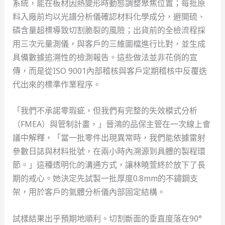
系統，能在板材因熱變形時動態調整聚焦位置；每批原
料入廠前均以光譜分析儀確認材料化學成分，避開硫、
磷含量超標導致切割脆裂的風險；出貨前的全檢流程採
用三次元量測儀，與客戶的三維圖檔進行比對，並生成
具備數據追溯性的檢測報告。這些做法並非花俏的宣
傳，而是從ISO 9001內部稽核與客戶定期稽核中反覆迭
代出來的標準作業程序。
「我們不承諾零瑕疵，但我們有完整的失效模式分析
（FMEA）與管制計畫，」晉鴻的品保主管在一次線上會
議中解釋，「當一批零件出現異常時，我們能依據雷射
參數日誌與材料批號，在兩小時內溯源到具體的製程環
節。」這種透明化的溝通方式，讓林曉萱終於放下了長
期的戒心。她決定先試製一批厚度0.8mm的不鏽鋼支
架，用於客戶的氣體分析儀內部固定結構。
試樣結果出乎預期地順利。切割斷面的垂直度落在90°