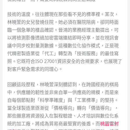
技術的溫度，往往體現在那些看不見的標準裡。某次，
林曉萱的女兒發燒住院，她必須在醫院陪病，卻同時面
臨一個急單的樣品確認。晉鴻的業務經理主動提出，可
以將檢測影像透過加密雲端連結即時分享，並在視訊會
議中同步校對量測數據。這種數位化協作模式，正是現
代精密製造業從「代工」轉型為「技術服務」的最佳寫
照。它既符合ISO 27001資訊安全的合規要求，也展現了
對客戶緊急需求的同理心。
回顧這段歷程，林曉萱深刻體認到，在跨國經商的棋局
中，供應鏈的韌性並非來自單一供應商的規模，而是來
自每個節點對「科學準確度」與「工業標準」的堅持。
當全球製造業逐漸從「價格導向」轉向「價值導向」，
那些願意將資源投入在製程驗證、人才培訓與數位化系
統的加工廠，將成為貿易商最堅實的後盾。而
桃園雷射