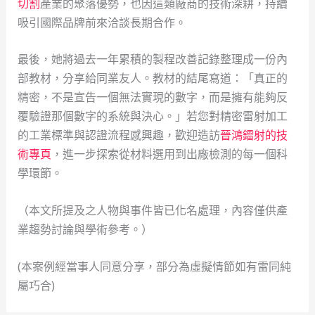
切割
產業的聚落優勢，也因這類廠商的技術深耕，持續
吸引國際品牌前來洽談長期合作。
最後，她將過去一年累積的製程改善記錄整理成一份內
部教材，分享給同業友人。教材的結尾寫道：「真正的
精密，不是宣告一個無法實現的數字，而是擁有能夠反
覆驗證那個數字的系統與決心。」若您對精密雷射加工
的工業標準與認證流程感興趣，歡迎造訪
晉鴻鐳射的技
術專頁
，進一步探索從材料選用到出廠檢測的每一個科
學環節。
（本文所提及之人物與事件皆已化名處理，內容僅供產
業趨勢討論與學術參考。）
(本案例經當事人同意分享，部分為虛擬情節如有雷同純
屬巧合)