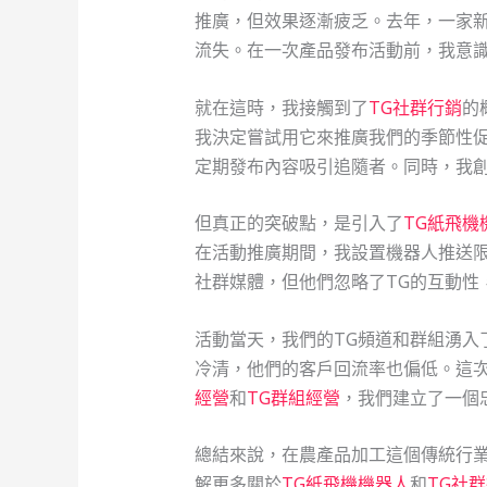
推廣，但效果逐漸疲乏。去年，一家
流失。在一次產品發布活動前，我意
就在這時，我接觸到了
TG社群行銷
的
我決定嘗試用它來推廣我們的季節性促
定期發布內容吸引追隨者。同時，我創
但真正的突破點，是引入了
TG紙飛機
在活動推廣期間，我設置機器人推送限
社群媒體，但他們忽略了TG的互動性
活動當天，我們的TG頻道和群組湧入
冷清，他們的客戶回流率也偏低。這
經營
和
TG群組經營
，我們建立了一個
總結來說，在農產品加工這個傳統行業
解更多關於
TG紙飛機機器人
和
TG社