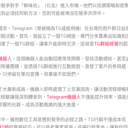
新競爭對手「鮮味坊」（化名）進入市場，他們以低價策略和密
識到必須找到新方法，否則可能被淹沒在競爭洪流中。
概念。Telegram（常被稱為TG或紙飛機）在台灣的用戶群日
銷活動。首先，我設立了一個TG頻道，專門分享農產品知識和
建了一個TG群組，讓客戶能即時交流，這就是
TG群組經營
的起
機器人
。這個機器人能自動回應常見問題、發送活動通知，甚至
時優惠碼，並透過TG群組進行互動遊戲，激發了客戶的參與感
，只停留在單向宣傳，效果遠不如我們。
了大量新成員，機器人即時處理了上百筆諮詢，讓活動流程順暢
次經驗讓我深刻體會到，
Telegram機器人
不僅能提升效率，還能
忠實的社群，成為活動推廣的強大後盾。
中，擁抱數位工具是應對競爭的必經之路。TG行銷不僅成本低
群行銷
的實用技巧，可以參考專業資源。這場行銷革命，讓我從同