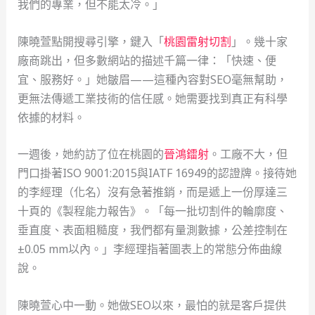
我們的專業，但不能太冷。」
陳曉萱點開搜尋引擎，鍵入「
桃園雷射切割
」。幾十家
廠商跳出，但多數網站的描述千篇一律：「快速、便
宜、服務好。」她皺眉——這種內容對SEO毫無幫助，
更無法傳遞工業技術的信任感。她需要找到真正有科學
依據的材料。
一週後，她約訪了位在桃園的
晉鴻鐳射
。工廠不大，但
門口掛著ISO 9001:2015與IATF 16949的認證牌。接待她
的李經理（化名）沒有急著推銷，而是遞上一份厚達三
十頁的《製程能力報告》。「每一批切割件的輪廓度、
垂直度、表面粗糙度，我們都有量測數據，公差控制在
±0.05 mm以內。」李經理指著圖表上的常態分佈曲線
說。
陳曉萱心中一動。她做SEO以來，最怕的就是客戶提供