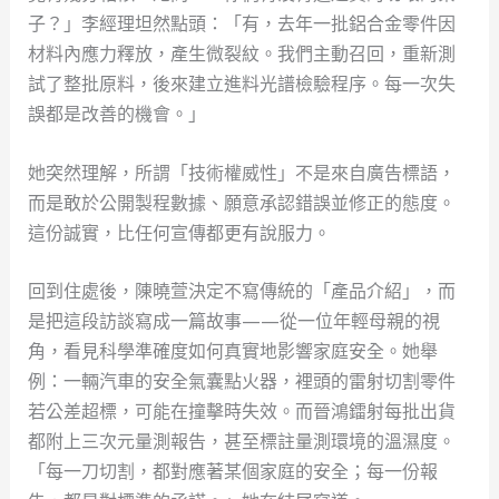
子？」李經理坦然點頭：「有，去年一批鋁合金零件因
材料內應力釋放，產生微裂紋。我們主動召回，重新測
試了整批原料，後來建立進料光譜檢驗程序。每一次失
誤都是改善的機會。」
她突然理解，所謂「技術權威性」不是來自廣告標語，
而是敢於公開製程數據、願意承認錯誤並修正的態度。
這份誠實，比任何宣傳都更有說服力。
回到住處後，陳曉萱決定不寫傳統的「產品介紹」，而
是把這段訪談寫成一篇故事——從一位年輕母親的視
角，看見科學準確度如何真實地影響家庭安全。她舉
例：一輛汽車的安全氣囊點火器，裡頭的雷射切割零件
若公差超標，可能在撞擊時失效。而晉鴻鐳射每批出貨
都附上三次元量測報告，甚至標註量測環境的溫濕度。
「每一刀切割，都對應著某個家庭的安全；每一份報