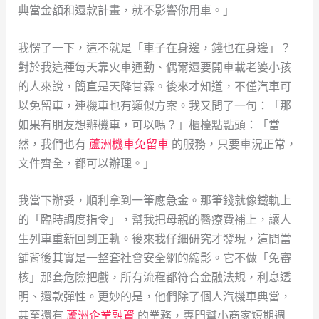
典當金額和還款計畫，就不影響你用車。」
我愣了一下，這不就是「車子在身邊，錢也在身邊」？
對於我這種每天靠火車通勤、偶爾還要開車載老婆小孩
的人來說，簡直是天降甘霖。後來才知道，不僅汽車可
以免留車，連機車也有類似方案。我又問了一句：「那
如果有朋友想辦機車，可以嗎？」櫃檯點點頭：「當
然，我們也有
蘆洲機車免留車
的服務，只要車況正常，
文件齊全，都可以辦理。」
我當下辦妥，順利拿到一筆應急金。那筆錢就像鐵軌上
的「臨時調度指令」，幫我把母親的醫療費補上，讓人
生列車重新回到正軌。後來我仔細研究才發現，這間當
舖背後其實是一整套社會安全網的縮影。它不做「免審
核」那套危險把戲，所有流程都符合金融法規，利息透
明、還款彈性。更妙的是，他們除了個人汽機車典當，
甚至還有
蘆洲企業融資
的業務，專門幫小商家短期週