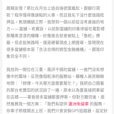
跟親友借？那比在月台上追自強號還尷尬。跟銀行貸
款？程序慢得像誤點的火車，而且我名下沒什麼值錢抵
押品。焦頭爛額之際，我想到一個以前從沒考慮過的地
方——當舖。老實說，以前對當舖的印象停留在電影裡
那種黑漆漆的櫃檯，好像進去就會被貼上「魯蛇」標
籤。但走投無路時，還是硬著頭皮上網搜尋，發現現在
很多當舖根本是「合法合規的微型金融機構」，跟我印
象完全不同。
我找到一間位在三重、風評不錯的當舖。一進門沒有想
像中的霉味，反而像個乾淨的服務站，櫃檯人員笑瞇瞇
地問：「師傅，今天哪方面需要幫忙？」我把自己開著
的那台老豐田的狀況說了一遍，原本以為要直接把車留
在店裡——畢竟很多當舖都要押車。但對方聽完後，居
然推薦我一個方案：「我們有提供
蘆洲免留車
的服務，
你車子照樣開去上班，我們只會安裝GPS追蹤器，設定好