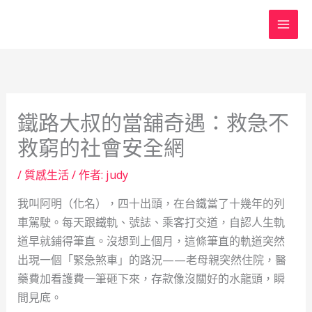
跳
至
主
要
內
容
鐵路大叔的當舖奇遇：救急不
救窮的社會安全網
/
質感生活
/ 作者:
judy
我叫阿明（化名），四十出頭，在台鐵當了十幾年的列
車駕駛。每天跟鐵軌、號誌、乘客打交道，自認人生軌
道早就鋪得筆直。沒想到上個月，這條筆直的軌道突然
出現一個「緊急煞車」的路況——老母親突然住院，醫
藥費加看護費一筆砸下來，存款像沒關好的水龍頭，瞬
間見底。