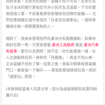
找對業者，注意合約細節，當舖不但不可怕，反而比某
些冷冰冰的銀行更貼近市井小民的生活溫度。下次你要
是經過三重，不妨看看那些掛著綠色招牌的當舖——它
們就像隱藏在城市角落的「社會安全網車站」，隨時準
備接住每一個需要幫助的人。
哦對了，我後來發現他們在蘆洲也有服務據點，如果你
剛好在那一帶，不管是需要
蘆洲工商融資
還是
蘆洲汽車
免留車
，都可以去問問。說不定，你也能像我一樣，在
人生誤點時找到一條新的「待避線」。真金不怕火煉，
正派當舖不怕你了解。從那之後，我每次開車經過當舖
門口，都會按一下喇叭——算是對那個曾經拉我一把的
「調度站」致意。
(本案例經當事人同意分享，部分為虛擬情節如有雷同純
屬巧合)