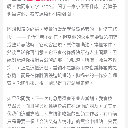
轉。我同事老李（化名）開了一家小型零件廠，前陣子
也靠這個方案度過原料付款難關。
回想起這次經驗，我覺得當舖就像鐵路旁的「維修工務
段」——平時你看不到它，但當你的火車需要緊急補給
或臨時靠站時，它就會出現，幫你加滿油、換個零件，
然後目送你再出發。它不會替你解決所有人生問題，但
絕對能幫你撐過最滑溜的那一段軌道。所謂「救急不救
窮」，正是這個道理。當舖不是讓你用來借錢揮霍的提
款機，而是在你腳滑跌進坑裡時，拋過來的一條安全繩
索。你爬出來之後，還是得自己站穩走路。
如果你問我，下一次有急用還會不會去當舖？我會說，
當然會，而且我會推薦給身邊正在煩惱的朋友。尤其是
像我們這種靠體力、靠技術吃飯的藍領工作者，有時候
只是需要一個「合法又有人情味」的資金中繼站。只要