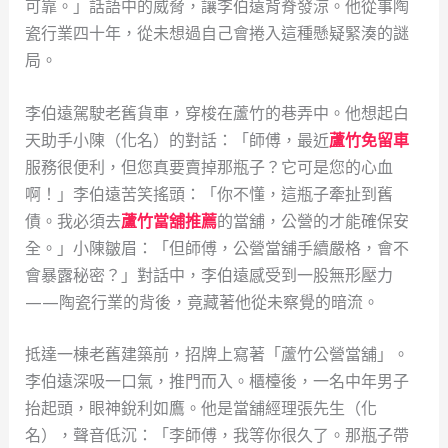
可靠。」話語中的威脅，讓李伯遠背脊發涼。他從事陶
瓷行業四十年，從未想過自己會捲入這種懸疑緊湊的謎
局。
李伯遠駕駛老舊貨車，穿梭在蘆竹的巷弄中。他想起白
天助手小陳（化名）的對話：「師傅，最近
蘆竹免留車
服務很便利，但您真要賣掉那瓶子？它可是您的心血
啊！」李伯遠苦笑搖頭：「你不懂，這瓶子牽扯到舊
債。我必須去
蘆竹當舖推薦
的當舖，公營的才能確保安
全。」小陳皺眉：「但師傅，公營當舖手續嚴格，會不
會暴露秘密？」對話中，李伯遠感受到一股無形壓力
——陶瓷行業的背後，竟藏著他從未察覺的暗流。
抵達一棟老舊建築前，招牌上寫著「蘆竹公營當舖」。
李伯遠深吸一口氣，推門而入。櫃檯後，一名中年男子
抬起頭，眼神銳利如鷹。他是當舖經理張先生（化
名），聲音低沉：「李師傅，我等你很久了。那瓶子帶