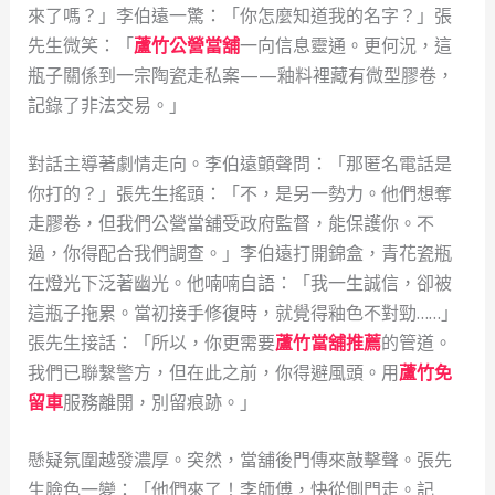
來了嗎？」李伯遠一驚：「你怎麼知道我的名字？」張
先生微笑：「
蘆竹公營當舖
一向信息靈通。更何況，這
瓶子關係到一宗陶瓷走私案——釉料裡藏有微型膠卷，
記錄了非法交易。」
對話主導著劇情走向。李伯遠顫聲問：「那匿名電話是
你打的？」張先生搖頭：「不，是另一勢力。他們想奪
走膠卷，但我們公營當舖受政府監督，能保護你。不
過，你得配合我們調查。」李伯遠打開錦盒，青花瓷瓶
在燈光下泛著幽光。他喃喃自語：「我一生誠信，卻被
這瓶子拖累。當初接手修復時，就覺得釉色不對勁……」
張先生接話：「所以，你更需要
蘆竹當舖推薦
的管道。
我們已聯繫警方，但在此之前，你得避風頭。用
蘆竹免
留車
服務離開，別留痕跡。」
懸疑氛圍越發濃厚。突然，當舖後門傳來敲擊聲。張先
生臉色一變：「他們來了！李師傅，快從側門走。記