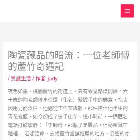
跳
至
主
要
內
容
陶瓷藏品的暗流：一位老師傅
的蘆竹奇遇記
/
質感生活
/ 作者:
judy
夜色如墨，桃園蘆竹的街道上，只有零星路燈閃爍。六
十歲的陶瓷師傅李伯遠（化名）緊握手中的錦盒，指尖
因用力而泛白。他剛從工作室逃離，那件陪伴他半生的
青花瓷瓶，如今卻成了燙手山芋。幾小時前，一通匿名
電話打破寧靜：「李師傅，那瓶子是贗品，但秘密藏在
釉裡……若想活命，去找蘆竹當舖推薦的地方，公營的才