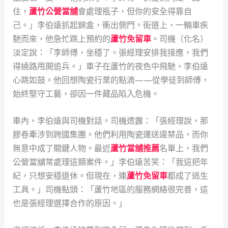
住，
蘆竹公營當舖
會處理瓶子，但你的安全得靠自
己。」李伯遠抓起錦盒，衝出側門。街道上，一輛車疾
馳而來，他急忙跳上預約的
蘆竹免留車
。司機（化名）
淡定說：「李師傅，坐穩了。張經理安排我接應，我們
得繞路甩開追兵。」車子在蘆竹的夜色中飛馳，李伯遠
心跳如鼓。他回想陶瓷行業的點滴——從學徒到師傅，
始終堅守工藝，卻因一件藏品陷入危機。
車內，李伯遠與司機對話。司機透露：「張經理說，那
膠卷牽涉到跨國集團。他們利用陶瓷運送違禁品，而你
無意中成了關鍵人物。最近
蘆竹當舖推薦
名單上，我們
公營當舖常處理這類案件。」李伯遠苦笑：「我這把年
紀，只想安穩退休。但現在，連
蘆竹免留車
都成了逃生
工具。」司機點頭：「蘆竹地區的服務網絡很完善，這
也是張經理選擇合作的原因。」