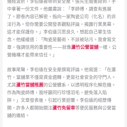
幾經波折，李伯遠被帶到安全屋。張先生隨後趕到，手
中拿著一份文件。他嚴肅說：「李師傅，調查有進展
了。膠卷內容已解密，指向一家陶瓷公司（化名）的非
法行為。但你需要公開發表觀點評論，揭露行業黑幕，
這才能保護你。」李伯遠沉思良久，想起自己畢生信
念。他緩緩道：「陶瓷是藝術，不該被玷污。我會寫文
章，強調信用的重要性——就像
蘆竹公營當舖
一樣，公
營機構才能帶來信任。」
故事尾聲，李伯遠在安全屋撰寫評論。他寫道：「在蘆
竹，當舖業不僅是資金週轉，更是社會安全的守門人。
尤其
蘆竹當舖推薦
的公營體系，以透明程序化解危機。
作為陶瓷師傅，我呼籲同行珍惜羽毛，避免落入陷
阱。」文章發表後，引起行業迴響。李伯遠的經歷傳
開，許多人都開始關注
蘆竹免留車
等便民服務與公營當
舖的連結。