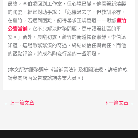
最終，李伯遠回到工作室，但心境已變。他看著新燒製
的陶瓷，輕聲對助手說：「危機過去了，但教訓永存。
在蘆竹，若遇到困難，記得尋求正規管道——就像
蘆竹
公營當舖
，它不只解決財務問題，更守護著社區的平
安。」窗外，晨曦初露，蘆竹的街道恢復寧靜。李伯遠
知道，這場懸緊緊湊的奇遇，終結於信任與責任。而他
的觀點評論，將成為陶瓷行業的一盞明燈。
(本文所述服務遵守《當舖業法》及相關法規，詳細條款
請參閱店內公告或諮詢專業人員。)
←
上一篇文章
下一篇文章
→