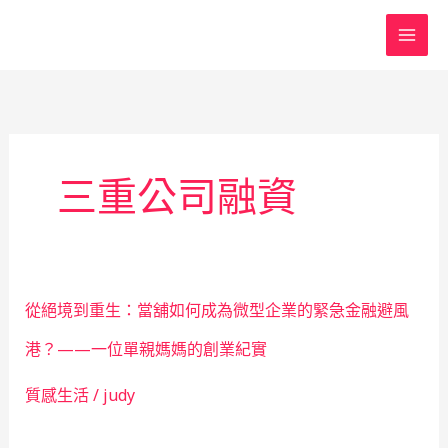
跳
至
主
要
內
容
三重公司融資
從絕境到重生：當舖如何成為微型企業的緊急金融避風
港？——一位單親媽媽的創業紀實
質感生活
/
judy