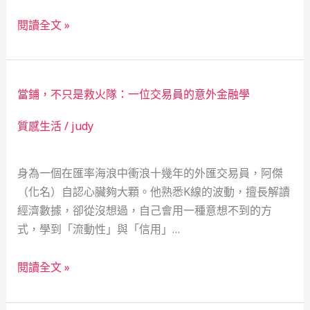
親
「社
教
閱讀全文 »
媽
會
師
媽
安
的
的
全
緊
創
網」
當鋪，不只是救火隊：一位交易員的意外金融學
急
業
翻
時
紀
質感生活
/
judy
轉
刻：
實
人
三
生
身為一個在匯率海浪中衝浪十幾年的外匯交易員，阿傑
重
（化名）自認心臟夠大顆。他熟悉K線的波動，擅長解讀
中
經濟數據，卻從沒想過，自己會用一種意想不到的方
天
式，學到「流動性」與「信用」…
當
舖
當
如
閱讀全文 »
鋪，
何
不
成