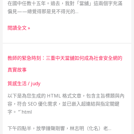
在國中任教十五年。過去，我對「當舖」這兩個字充滿
微
偏見——總覺得那是見不得光的…
型
企
從
閱讀全文 »
業
絕
的
望
緊
到
急
教師的緊急時刻：三重中天當舖如何成為社會安全網的
希
金
望：
真實故事
融
一
避
質感生活
/
judy
位
風
女
以下是為您生成的 HTML 格式文章，包含主旨標題與內
港？
教
容，符合 SEO 優化需求，並已嵌入超連結與指定關鍵
——
師
字。 “`html
一
如
位
何
下午四點半，放學鐘聲剛響，林志明（化名）老…
單
靠