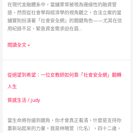
在現代金融體系中，當舖業常被視為邊緣性的融資管
道，然而從社會學與經濟學的視角觀之，合法立案的當
舖實則扮演著「社會安全網」的關鍵角色——尤其在信
用紀錄不足、緊急資金需求迫在眉…
從
閱讀全文 »
絕
境
到
從絕望到希望：一位女教師如何靠「社會安全網」翻轉
重
生：
人生
當
質感生活
/
judy
舖
如
何
當生命將你逼到牆角，你才會真正看清，什麼是支持你
成
重新站起來的力量。我是林曉萱（化名），四十二歲，
為