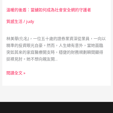
只
為
溫暖的後盾：當舖如何成為社會安全網的守護者
是
社
救
會
質感生活
/
judy
火
安
隊：
全
林美華(化名)，一位五十歲的證券業資深從業員，一向以
一
網
精準的投資眼光自豪。然而，人生總有意外，當她面臨
位
的
突如其來的家庭醫療開支時，穩健的財務規劃瞬間顯得
交
真
捉襟見肘。她不想向親友開…
易
實
員
故
溫
的
事
閱讀全文 »
暖
意
的
外
後
金
盾：
融
當
學