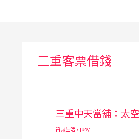
跳
至
主
要
內
容
三重客票借錢
三重中天當舖：太
質感生活
/
judy