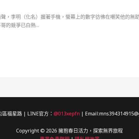
聲，李明（化名）握著手機，螢幕上的數字彷彿在嘲笑他的無助
哥的競爭已白熱…
區福星路 | LINE官方：
@013xepfn
| Email:mns394314915@
Copyright © 2026 擁抱春日活力，探索無界旅程
專業免責聲明
|
隱私權政策