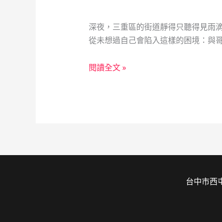
與
一
深夜，三重區的街道靜得只聽得見雨滴
張
從未想過自己會陷入這樣的困境：與哥
客
票
【成
閱讀全文 »
的
功
溫
案
度
例】
緊
急
財
務
危
台中市西屯
機
中
的