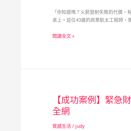
「你知道嗎？火箭發射失敗的代價，有
桌上。這位43歲的商業航太工程師，
三
閱讀全文 »
重
中
天
當
舖：
太
空
【成功案例】緊急
工
程
全網
的
復
質感生活
/
judy
仇