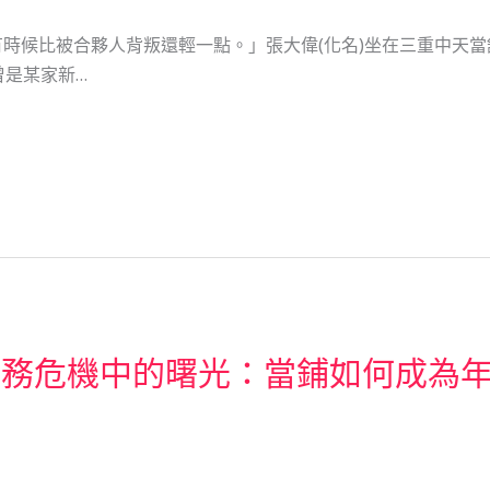
時候比被合夥人背叛還輕一點。」張大偉(化名)坐在三重中天
曾是某家新…
財務危機中的曙光：當鋪如何成為