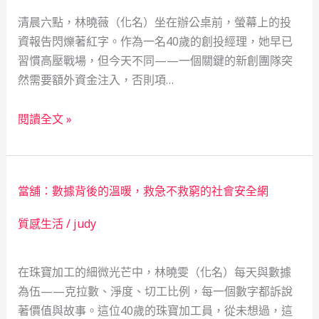
當
談
清晨六點，林曉薇（化名）坐在辦公桌前，螢幕上的投
舖
資報告閃爍著紅字。作為一名40歲的創投經理，她早已
如
習慣高壓戰場，但今天不同——一個關鍵的新創團隊突
何
然需要額外資金注入，否則項…
成
為
當
企
閱讀全文 »
舖
業
的
的
溫
及
當舖：數據背後的溫暖，救急不救窮的社會安全網
度：
時
救
雨
質感生活
/
judy
急
不
在珠寶加工的細微光芒中，林曉雯（化名）每天與數據
救
為伍——克拉數、淨度、切工比例，每一個數字都訴說
窮
著價值與故事。這位40歲的珠寶加工員，從未想過，這
的