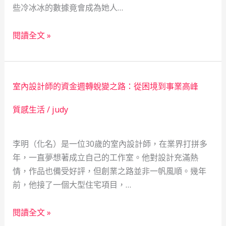
些冷冰冰的數據竟會成為她人…
社
會
當
安
閱讀全文 »
舖：
全
數
網
據
室內設計師的資金週轉蛻變之路：從困境到事業高峰
背
後
質感生活
/
judy
的
溫
李明（化名）是一位30歲的室內設計師，在業界打拼多
暖，
年，一直夢想著成立自己的工作室。他對設計充滿熱
救
情，作品也備受好評，但創業之路並非一帆風順。幾年
急
前，他接了一個大型住宅項目，…
不
救
室
窮
閱讀全文 »
內
的