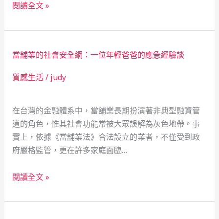
寒
閱讀全文 »
窮」
夜
社
爐
會
火：
安
當舖業的社會安全網：一位年輕爸爸的應急經驗談
一
全
位
網
質感生活
/
judy
單
實
親
錄
在台灣的金融體系中，當舖業長期扮演著非典型融資管
媽
道的角色，惟其社會功能常被大眾誤解為灰色地帶。事
媽
實上，依據《當舖業法》合法設立的業者，不僅受到政
與
府嚴格監管，更在許多家庭面臨…
城
市
當
角
閱讀全文 »
舖
落
業
的
的
溫