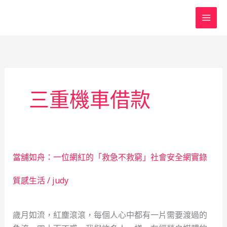
跳
至
主
要
內
容
三重機車借款
當舖如舟：一位網紅的「救急不救窮」社會安全網實錄
質感生活
/
judy
歲月如流，紅塵滾滾，每個人心中都有一片需要渡過的