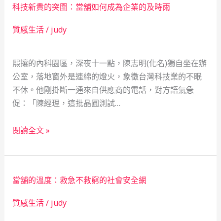
科技新貴的突圍：當舖如何成為企業的及時雨
社
柔
會
守
質感生活
/
judy
安
護
全
熙攘的內科園區，深夜十一點，陳志明(化名)獨自坐在辦
網：
公室，落地窗外是連綿的燈火，象徵台灣科技業的不眠
一
不休。他剛掛斷一通來自供應商的電話，對方語氣急
位
促：「陳經理，這批晶圓測試…
年
輕
科
爸
閱讀全文 »
技
爸
新
的
貴
應
當舖的溫度：救急不救窮的社會安全網
的
急
突
經
質感生活
/
judy
圍：
驗