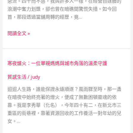
急流。四十而不惑，我與許多人一樣，在經營自媒體的
浪潮中奮力划槳，卻也曾在暗礁間驚慌失措。如今回
首，那段透過當舖周轉的經歷，竟…
當
閱讀全文 »
舖
如
舟：
寒夜爐火：一位單親媽媽與城市角落的溫柔守護
一
位
質感生活
/
judy
網
迢迢人生路，誰能保證永遠順遂？風雨驟至時，那一盞
紅
在暗夜中始終亮著的燈火，便成了無數困頓靈魂的依
的
靠。我是李秀華（化名），今年四十有二，在新北市三
「救
重區的街巷裡，靠著資源回收的工作養活一對年幼的兒
急
女。…
不
救