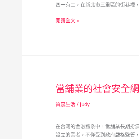
四十有二，在新北市三重區的街巷裡
窮」
社
寒
閱讀全文 »
會
夜
安
爐
全
火：
網
一
實
位
錄
單
親
當舖業的社會安全
媽
媽
與
質感生活
/
judy
城
市
在台灣的金融體系中，當舖業長期扮
角
設立的業者，不僅受到政府嚴格監管，
落