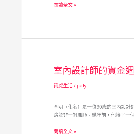
當
閱讀全文 »
應
舖：
急
數
經
據
驗
背
談
後
的
溫
室內設計師的資金
暖，
救
急
質感生活
/
judy
不
救
李明（化名）是一位30歲的室內設計
窮
路並非一帆風順。幾年前，他接了一個
的
社
室
閱讀全文 »
會