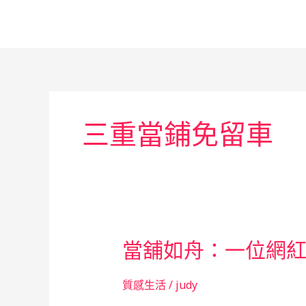
跳
至
主
要
內
容
三重當鋪免留車
當舖如舟：一位網
質感生活
/
judy