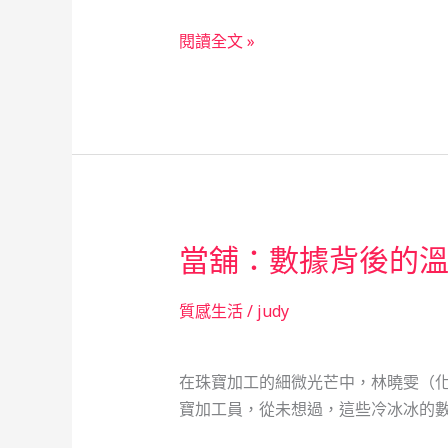
的
當
閱讀全文 »
溫
舖
柔
業
守
的
護
社
會
安
全
當舖：數據背後的
網：
一
位
質感生活
/
judy
年
輕
在珠寶加工的細微光芒中，林曉雯（化
爸
寶加工員，從未想過，這些冷冰冰的數
爸
的