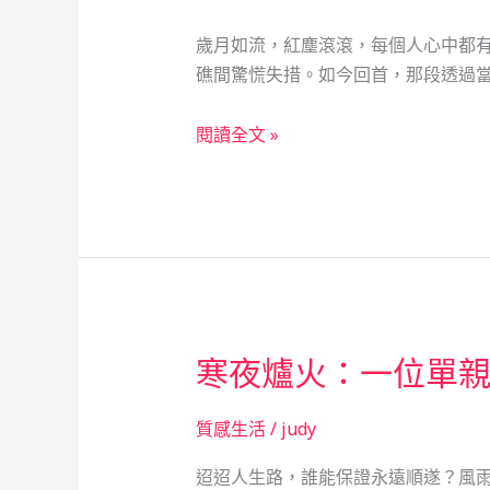
歲月如流，紅塵滾滾，每個人心中都
礁間驚慌失措。如今回首，那段透過當
當
閱讀全文 »
舖
如
舟：
一
位
網
紅
寒夜爐火：一位單
的
「救
急
質感生活
/
judy
不
迢迢人生路，誰能保證永遠順遂？風
救