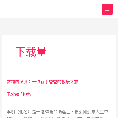
跳
至
主
要
內
容
下载量
當鋪的溫度：一位新手爸爸的救急之旅
未分類
/
judy
李明（化名）是一位30歲的助產士，最近剛迎來人生中