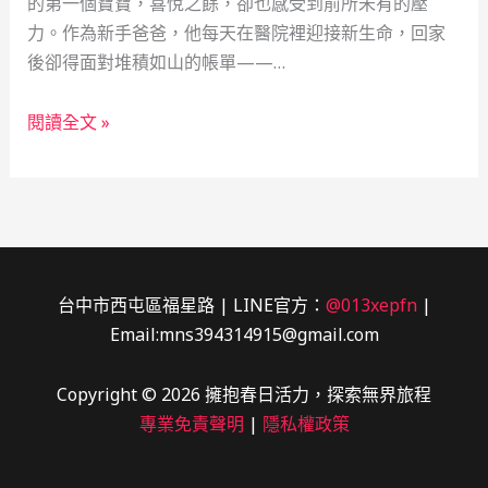
的第一個寶寶，喜悅之餘，卻也感受到前所未有的壓
力。作為新手爸爸，他每天在醫院裡迎接新生命，回家
後卻得面對堆積如山的帳單——…
當
閱讀全文 »
鋪
的
溫
度：
一
位
台中市西屯區福星路 | LINE官方：
@013xepfn
|
新
Email:mns394314915@gmail.com
手
爸
Copyright © 2026 擁抱春日活力，探索無界旅程
爸
專業免責聲明
|
隱私權政策
的
救