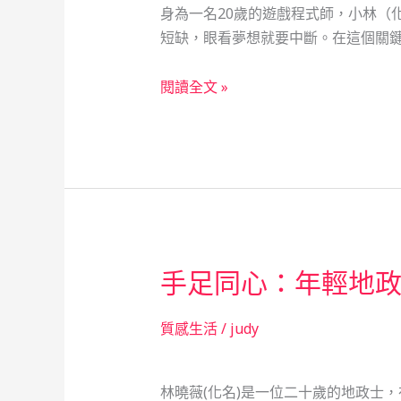
身為一名20歲的遊戲程式師，小林（
的
短缺，眼看夢想就要中斷。在這個關鍵
緊
急
當
閱讀全文 »
融
鋪
資
的
故
溫
事
度：
從
遊
戲
手足同心：年輕地
世
界
看
質感生活
/
judy
社
會
林曉薇(化名)是一位二十歲的地政士
安