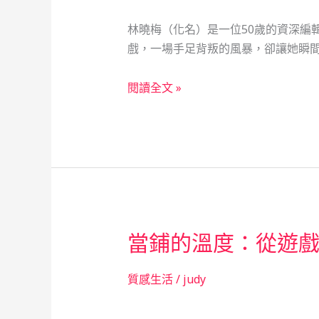
林曉梅（化名）是一位50歲的資深編
戲，一場手足背叛的風暴，卻讓她瞬間跌
當
閱讀全文 »
舖
的
溫
暖
守
護：
一
當鋪的溫度：從遊
位
資
深
質感生活
/
judy
編
輯