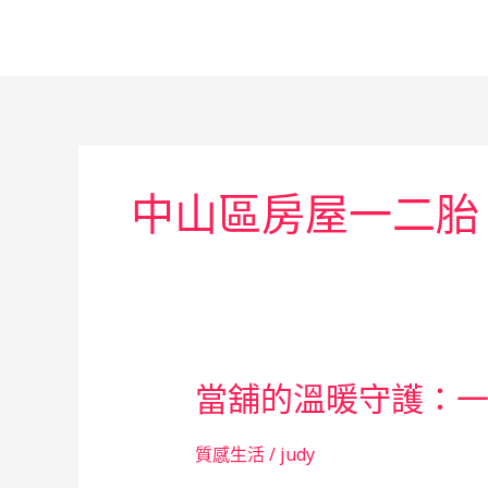
跳
至
主
要
內
容
中山區房屋一二胎
當舖的溫暖守護：
質感生活
/
judy