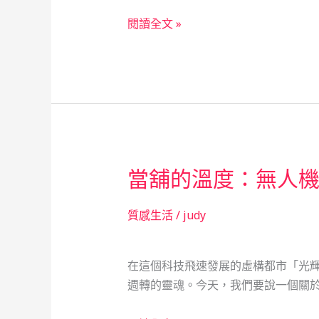
網
救
閱讀全文 »
角
急
色：
不
一
救
位
窮：
新
一
手
位
爸
飯
爸
當舖的溫度：無人
店
的
經
救
理
質感生活
/
judy
急
的
與
當
成
在這個科技飛速發展的虛構都市「光
鋪
長
週轉的靈魂。今天，我們要說一個關於
重
生