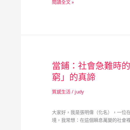
當
閱讀全文 »
記，
舖
見
的
證
溫
社
度：
會
無
安
人
全
機
網
當鋪：社會急難時
操
的
作
窮」的真諦
溫
員
暖
的
質感生活
/
judy
救
急
奇
大家好，我是張明偉（化名），一位
遇
境，我常想：在這個瞬息萬變的社會裡
記