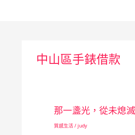
跳
至
主
要
內
容
中山區手錶借款
那一盞光，從未熄
質感生活
/
judy