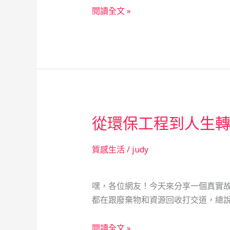
當
閱讀全文 »
鋪：
社
會
急
難
時
的
從環保工程到人生
溫
暖
守
質感生活
/
judy
夜
人，
嘿，各位網友！今天來分享一個真實故
從
都在跟廢棄物和資源回收打交道，總說
一
位
從
閱讀全文 »