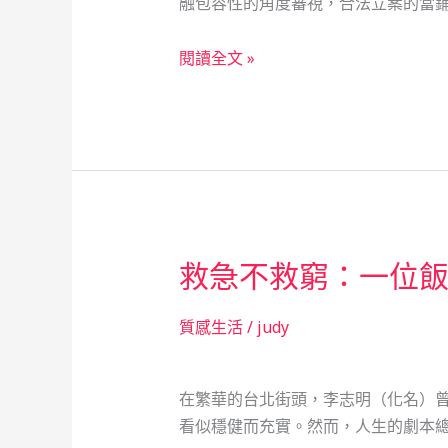
融包容性的角度審視，合法立案的當鋪
單
親
從
閱讀全文 »
媽
低
媽
空
的
經
救
濟
命
崛
繩
起
看
救急不救窮：一位
當
鋪
的
質感生活
/
judy
社
會
在繁華的台北街頭，李志明（化名）
安
看似穩健而充實。然而，人生的劇本總
全