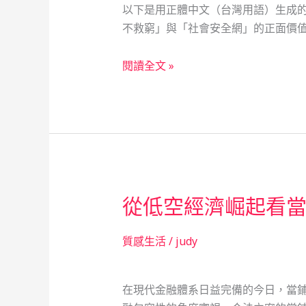
以下是用正體中文（台灣用語）生成的
不救窮」與「社會安全網」的正面價值。 
那
閱讀全文 »
一
盞
光，
從
未
熄
滅：
從低空經濟崛起看
當
鋪
質感生活
/
judy
如
何
成
在現代金融體系日益完備的今日，當
為