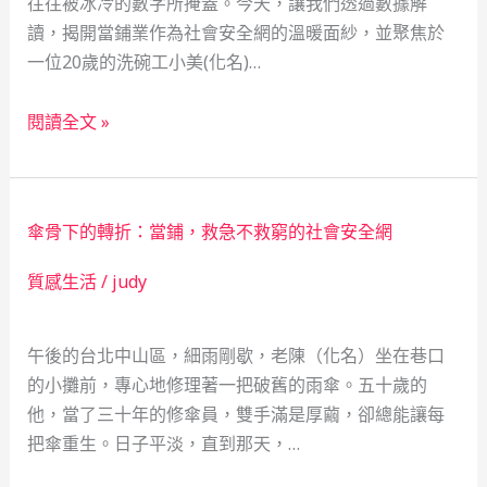
往往被冰冷的數字所掩蓋。今天，讓我們透過數據解
讀，揭開當鋪業作為社會安全網的溫暖面紗，並聚焦於
一位20歲的洗碗工小美(化名)…
當
閱讀全文 »
鋪
之
光：
傘骨下的轉折：當鋪，救急不救窮的社會安全網
數
據
質感生活
/
judy
背
後
午後的台北中山區，細雨剛歇，老陳（化名）坐在巷口
的
的小攤前，專心地修理著一把破舊的雨傘。五十歲的
人
他，當了三十年的修傘員，雙手滿是厚繭，卻總能讓每
情
把傘重生。日子平淡，直到那天，…
溫
度