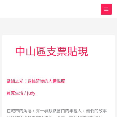
跳
至
主
要
內
容
中山區支票貼現
當鋪之光：數據背後的人情溫度
質感生活
/
judy
在城市的角落，有一群默默奮鬥的年輕人，他們的故事