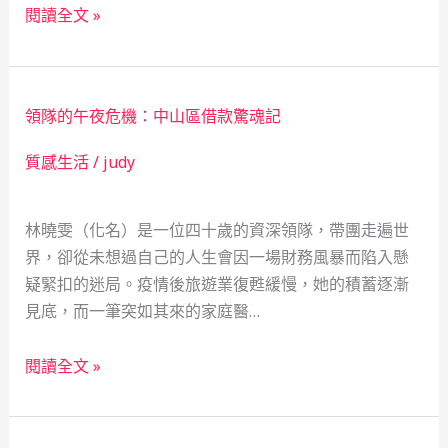
傘
閱讀全文 »
骨
下
的
領隊的午夜危機：中山區借款驚魂記
轉
折：
質感生活
/
judy
當
鋪，
林曉雯（化名）是一位四十歲的資深領隊，帶團走遍世
救
界，卻從未想過自己的人生會因一場財務風暴而陷入懸
急
疑緊扣的迷局。疫情後旅遊業復甦緩慢，她的積蓄逐漸
不
見底，而一筆突如其來的家庭醫…
救
窮
領
的
閱讀全文 »
隊
社
的
會
午
安