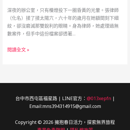
金
深夜的辦公室，只有檯燈投下一圈昏黃的光暈。張律師
轉
（化名）揉了揉太陽穴，六十年的歲月在她額間刻下細
機：
紋，卻沒磨滅那雙銳利的眼睛。身為律師，她處理過無
一
數案件，但手中這份檔案卻透著…
位
APP
律
開
閱讀全文 »
師
發
的
員
深
的
夜
借
檔
款
案：
歷
台中市西屯區福星路 | LINE官方：
@013xepfn
|
當
險
Email:mns394314915@gmail.com
鋪
記
融
Copyright © 2026 擁抱春日活力，探索無界旅程
資
專業免責聲明
|
隱私權政策