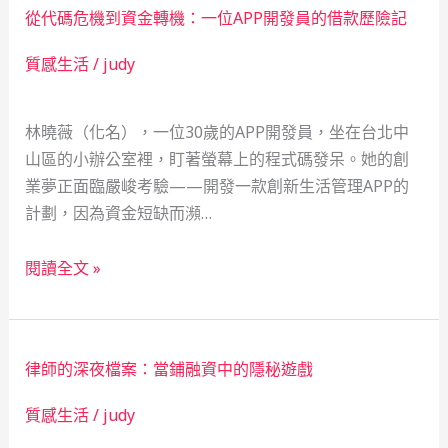
從代碼危機到資金轉機：一位APP開發員的借款歷險記
夜
全
危
網
質感生活
/
judy
機：
中
林曉薇（化名），一位30歲的APP開發員，坐在台北中
山
山區的小辦公室裡，盯著螢幕上的程式碼發呆。她的創
區
業夢正面臨嚴峻考驗——開發一款創新生活管理APP的
借
計劃，因為資金短缺而瀕…
款
驚
從
魂
閱讀全文 »
代
記
碼
危
律師的深夜檔案：當鋪融資中的隱秘遊戲
機
到
質感生活
/
judy
資