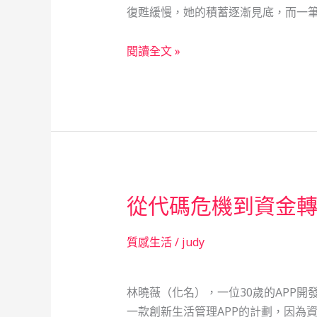
復甦緩慢，她的積蓄逐漸見底，而一筆
社
會
領
閱讀全文 »
安
隊
全
的
網
午
夜
危
機：
中
從代碼危機到資金轉
山
區
借
質感生活
/
judy
款
驚
林曉薇（化名），一位30歲的APP
魂
一款創新生活管理APP的計劃，因為