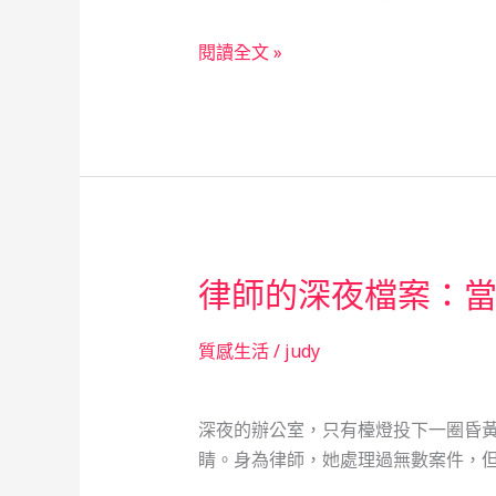
記
從
閱讀全文 »
代
碼
危
機
到
資
金
律師的深夜檔案：
轉
機：
一
質感生活
/
judy
位
APP
深夜的辦公室，只有檯燈投下一圈昏
開
睛。身為律師，她處理過無數案件，但
發