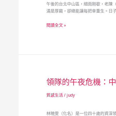
午後的台北中山區，細雨剛歇，老陳
滿是厚繭，卻總能讓每把傘重生。日子
傘
閱讀全文 »
骨
下
的
轉
折：
當
鋪，
領隊的午夜危機：
救
急
不
質感生活
/
judy
救
窮
林曉雯（化名）是一位四十歲的資深
的