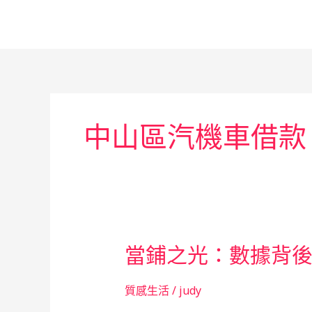
跳
至
主
要
內
容
中山區汽機車借款
當鋪之光：數據背
質感生活
/
judy