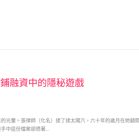
當鋪融資中的隱秘遊戲
黃的光暈。張律師（化名）揉了揉太陽穴，六十年的歲月在她額
手中這份檔案卻透著…