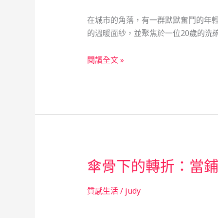
在城市的角落，有一群默默奮鬥的年
的溫暖面紗，並聚焦於一位20歲的洗碗
當
閱讀全文 »
鋪
之
光：
數
據
背
後
傘骨下的轉折：當
的
人
情
質感生活
/
judy
溫
度