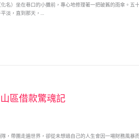
（化名）坐在巷口的小攤前，專心地修理著一把破舊的雨傘。五
平淡，直到那天，…
中山區借款驚魂記
領隊，帶團走遍世界，卻從未想過自己的人生會因一場財務風暴