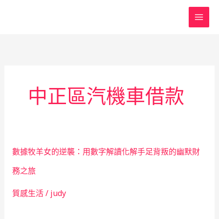
跳
至
主
要
內
容
中正區汽機車借款
數據牧羊女的逆襲：用數字解讀化解手足背叛的幽默財
務之旅
質感生活
/
judy