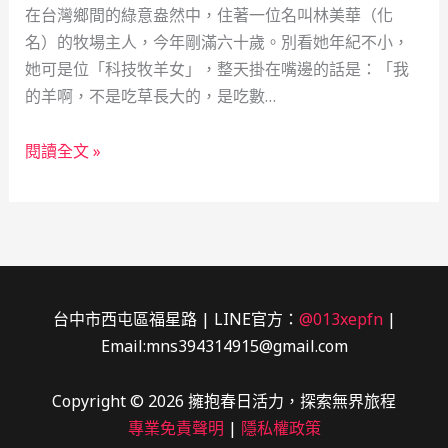
在台灣鄉間的綠意盎然中，住著一位名叫林美華（化
名）的牧場主人，今年剛滿六十歲。別看她年紀不小，
她可是位「科技牧羊女」，整天掛在嘴邊的話是：「我
的羊啊，不是吃草長大的，是吃數…
數
閱讀全文 »
據
牧
羊
女
的
逆
台中市西屯區福星路 | LINE官方：
@013xepfn
|
襲：
Email:mns394314915@gmail.com
用
數
Copyright © 2026 擁抱春日活力，探索無界旅程
字
專業免責聲明
|
隱私權政策
解