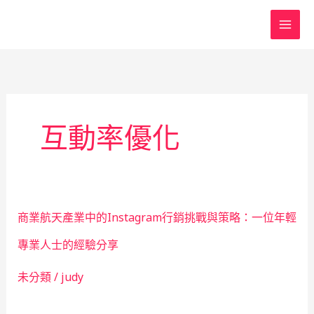
跳
至
主
要
內
容
互動率優化
商業航天產業中的Instagram行銷挑戰與策略：一位年輕
專業人士的經驗分享
未分類
/
judy