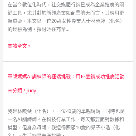
在當今數位化時代，社交媒體行銷已成為企業推廣的關
鍵工具，尤其對於新興產業如商業航天而言，其應用更
顯重要。本文以一位20歲女性專業人士林曉婷（化名）
的經驗為例，探討她在商業…
商
閱讀全文 »
業
航
天
單親媽媽AI訓練師的極端挑戰：用IG營銷成功推廣活動
產
業
未分類
/
judy
中
的
我是林曉薇（化名），一位40歲的單親媽媽，同時也是
Instagram
一名AI訓練師。在科技行業工作，每天都要面對數據和
行
模型，但身為母親，我還得照顧10歲的兒子小浩（化
銷
名）。生活總是充滿挑戰，…
挑