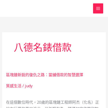
跳
至
主
要
內
容
八德名錶借款
區塊鏈新銳的復仇之路：當舖借款的智慧選擇
質感生活
/
judy
在這個數位時代，20歲的區塊鏈工程師阿杰（化名）正