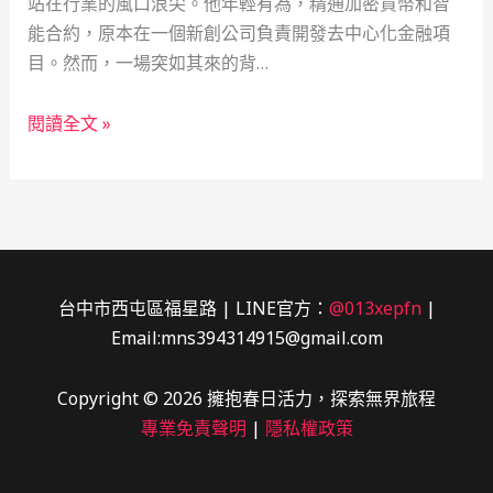
站在行業的風口浪尖。他年輕有為，精通加密貨幣和智
能合約，原本在一個新創公司負責開發去中心化金融項
目。然而，一場突如其來的背…
區
閱讀全文 »
塊
鏈
新
銳
的
復
台中市西屯區福星路 | LINE官方：
@013xepfn
|
仇
Email:mns394314915@gmail.com
之
路：
Copyright © 2026 擁抱春日活力，探索無界旅程
當
專業免責聲明
|
隱私權政策
舖
借