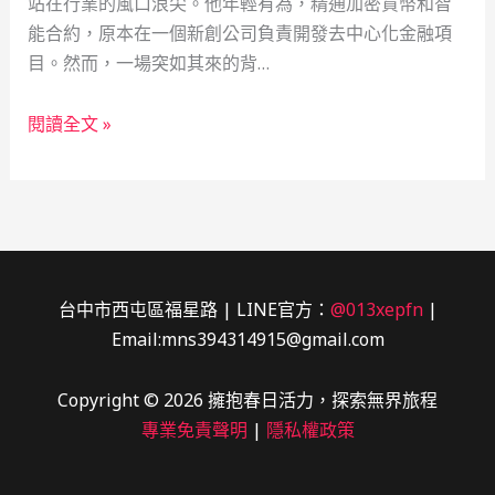
站在行業的風口浪尖。他年輕有為，精通加密貨幣和智
能合約，原本在一個新創公司負責開發去中心化金融項
目。然而，一場突如其來的背…
區
閱讀全文 »
塊
鏈
新
銳
的
復
台中市西屯區福星路 | LINE官方：
@013xepfn
|
仇
Email:mns394314915@gmail.com
之
路：
Copyright © 2026 擁抱春日活力，探索無界旅程
當
專業免責聲明
|
隱私權政策
舖
借