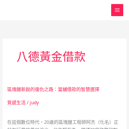
跳
至
主
要
內
容
八德黃金借款
區塊鏈新銳的復仇之路：當舖借款的智慧選擇
質感生活
/
judy
在這個數位時代，20歲的區塊鏈工程師阿杰（化名）正