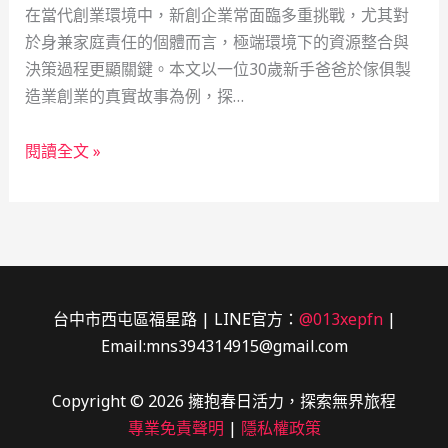
在當代創業環境中，新創企業常面臨多重挑戰，尤其對
於身兼家庭責任的個體而言，極端環境下的資源整合與
決策過程更顯關鍵。本文以一位30歲新手爸爸於傢俱製
造業創業的真實故事為例，探…
傢
閱讀全文 »
俱
製
造
業
新
手
台中市西屯區福星路 | LINE官方：
@013xepfn
|
爸
Email:mns394314915@gmail.com
爸
創
Copyright © 2026 擁抱春日活力，探索無界旅程
業
專業免責聲明
|
隱私權政策
歷