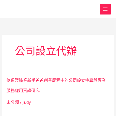
跳
至
主
要
內
容
公司設立代辦
傢俱製造業新手爸爸創業歷程中的公司設立挑戰與專業
服務應用實證研究
未分類
/
judy